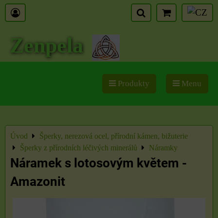
Zenpela
Produkty
Menu
Úvod
Šperky, nerezová ocel, přírodní kámen, bižuterie
Šperky z přírodních léčivých minerálů
Náramky
Náramek s lotosovým květem -
Amazonit