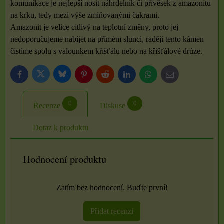
komunikace je nejlepší nosit náhrdelník či přívěsek z amazonitu
na krku, tedy mezi výše zmiňovanými čakrami.
Amazonit je velice citlivý na teplotní změny, proto jej
nedoporučujeme nabíjet na přímém slunci, raději tento kámen
čistíme spolu s valounkem křišťálu nebo na křišťálové drúze.
Bluesky
Twitter
Facebook
Pinterest
Reddit
LinkedIn
WhatsApp
E-
mail
0
0
Recenze
Diskuse
Dotaz k produktu
Hodnocení produktu
Zatím bez hodnocení. Buďte první!
Přidat recenzi