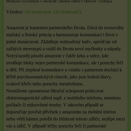
Osobní odběr v Ostrově - výdejna
Výrobce:
Od dodavatele, Od dodávateľa
Amazonit je kamenem partnerského života. Dává do rovnováhy
mužský a ženský princip a harmonizuje komunikaci i život v
jedné domácnosti. Zklidňuje rozbouřený hněv, oprošťuje od
zažitých stereotypů a vnáší do života nové myšlenky a nápady.
Nejvýrazněji působí amazonit v čakře krku a srdce, kde
uvolňuje bloky nejen partnerské komunikace, ale i poruchy řeči
u dětí. Při zlepšení komunikace a vztahu s partnerem dochází k
léčbě psychosomatických chorob, jako jsou bolesti hlavy,
svalové křeče nebo poruchy metabolismu.
Nemůžeme opomenout filtrační schopnost pohlcovat
elektromagnetické záření např. z mobilního telefonu, monitoru
počítače či mikrovlnné trouby. V takovém případě se
doporučuje pověsit přívěsek z amazonitu na mobilní telefon
nebo větší kámen položit do blízkosti tohoto zářiče, nejlépe mezi
vás a zářič. V případě léčby poruchy řeči či partnerské