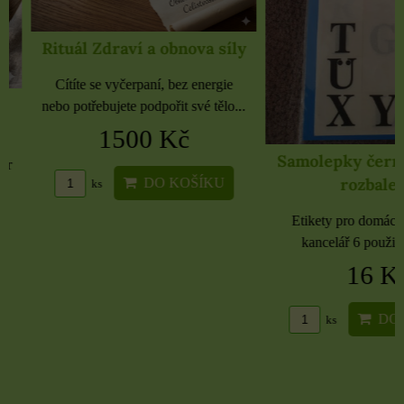
Rituál Zdraví a obnova síly
Cítíte se vyčerpaní, bez energie
nebo potřebujete podpořit své tělo...
1500 Kč
Samolepky černé 
rozbaleno
DO KOŠÍKU
ks
Etikety pro domácnost, 
kancelář 6 použitých 
16 Kč
DO KO
ks