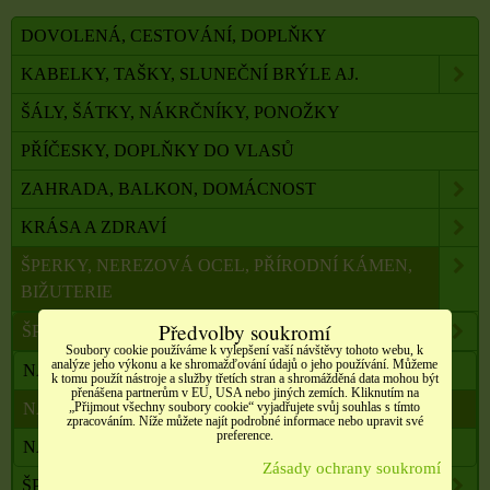
DOVOLENÁ, CESTOVÁNÍ, DOPLŇKY
KABELKY, TAŠKY, SLUNEČNÍ BRÝLE AJ.
ŠÁLY, ŠÁTKY, NÁKRČNÍKY, PONOŽKY
PŘÍČESKY, DOPLŇKY DO VLASŮ
ZAHRADA, BALKON, DOMÁCNOST
KRÁSA A ZDRAVÍ
ŠPERKY, NEREZOVÁ OCEL, PŘÍRODNÍ KÁMEN,
BIŽUTERIE
Předvolby soukromí
ŠPERKY Z PŘÍRODNÍCH LÉČIVÝCH MINERÁLŮ
Soubory cookie používáme k vylepšení vaší návštěvy tohoto webu, k
analýze jeho výkonu a ke shromažďování údajů o jeho používání. Můžeme
NÁHRDELNÍKY
k tomu použít nástroje a služby třetích stran a shromážděná data mohou být
přenášena partnerům v EU, USA nebo jiných zemích. Kliknutím na
„Přijmout všechny soubory cookie“ vyjadřujete svůj souhlas s tímto
NÁRAMKY
zpracováním. Níže můžete najít podrobné informace nebo upravit své
preference.
NÁUŠNICE
Zásady ochrany soukromí
ŠPERKY Z NEREZOVÉ OCELI