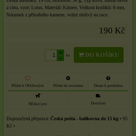
Délka náramku: 19 cm, hmotnost: 30 g, Typ kovů: slitina olova
a cínu, vzor: Lotus, Materiál: Kámen, Velikost korálků: 8 mm,
Náramek z přírodního kamene, velmi slušivý na ruce.
190 Kč
DO KOŠÍKU
ks
Přidat k Oblíbeným
Přidat do seznamu
Dotaz k produktu
Doručení
Hlídací pes
Česká pošta - balíkovna do 15 kg
•
95
Kč
•