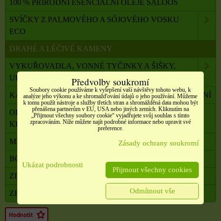
100 % PŘÍRODNÍ ESENCIÁLNÍ OLEJE SALOOS
SVÍČKY Z PALMOVÉHO A SÓJOVÉHO VOSKU
ECO
DRAHÉ A LÉČIVÉ KAMENY
VYKUŘOVADLA, VONNÉ TYČINKY A ŠIŠKY,
UHLÍKY
Předvolby soukromí
Soubory cookie používáme k vylepšení vaší návštěvy tohoto webu, k
KADIDELNICE, PÍCKY, AROMALAMPY, VYKUŘOVÁNÍ
analýze jeho výkonu a ke shromažďování údajů o jeho používání. Můžeme
k tomu použít nástroje a služby třetích stran a shromážděná data mohou být
přenášena partnerům v EU, USA nebo jiných zemích. Kliknutím na
OBALOVÝ MATERIÁL, SATÉNOVÉ MAŠLE, SÁČKY,
„Přijmout všechny soubory cookie“ vyjadřujete svůj souhlas s tímto
zpracováním. Níže můžete najít podrobné informace nebo upravit své
KRABIČKY,
preference.
MILADA TERAPEUTKA DUŠE A TĚLA
Zásady ochrany soukromí
BONUSOVÝ PROGRAM
Ukázat podrobnosti
Přijmout všechny cookies
ZBOŽÍ V AKCI
Odmítnout vše
ZBOŽÍ VE VÝPRODEJI