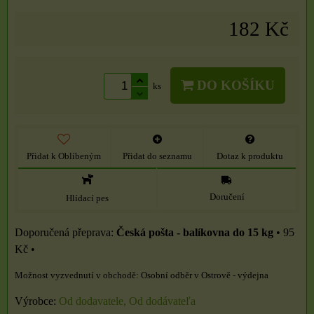
182 Kč
DO KOŠÍKU
ks
Přidat k Oblíbeným
Přidat do seznamu
Dotaz k produktu
Doručení
Hlídací pes
Česká pošta - balíkovna do 15 kg
•
95
Kč
•
Osobní odběr v Ostrově - výdejna
Výrobce:
Od dodavatele, Od dodávateľa