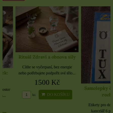
Rituál Zdraví a obnova síly
Cítíte se vyčerpaní, bez energie
nebo potřebujete podpořit své tělo...
1500 Kč
Samolepky černé 
rozbaleno
DO KOŠÍKU
ks
Etikety pro domácnost, 
kancelář 6 použitých 