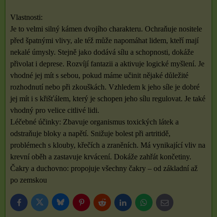
Vlastnosti:
Je to velmi silný kámen dvojího charakteru. Ochraňuje nositele
před špatnými vlivy, ale též může napomáhat lidem, kteří mají
nekalé úmysly. Stejně jako dodává sílu a schopnosti, dokáže
přivolat i deprese. Rozvíjí fantazii a aktivuje logické myšlení. Je
vhodné jej mít s sebou, pokud máme učinit nějaké důležité
rozhodnutí nebo při zkouškách. Vzhledem k jeho síle je dobré
jej mít i s křišťálem, který je schopen jeho sílu regulovat. Je také
vhodný pro velice citlivé lidi.
Léčebné účinky: Zbavuje organismus toxických látek a
odstraňuje bloky a napětí. Snižuje bolest při artritidě,
problémech s klouby, křečích a zraněních. Má vynikající vliv na
krevní oběh a zastavuje krvácení. Dokáže zahřát končetiny.
Čakry a duchovno: propojuje všechny čakry – od základní až
po zemskou
Bluesky
Twitter
Facebook
Pinterest
Reddit
LinkedIn
WhatsApp
E-
mail