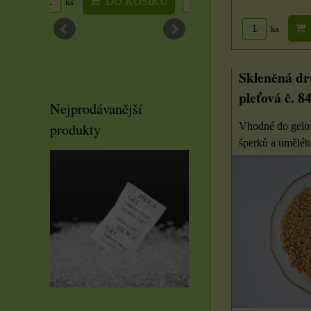
OŠÍKU
DO KOŠÍKU
DO KOŠ
ks
ks
ks
Skleněná dr
pleťová č. 8
Nejprodávanější
produkty
Vhodné do gelov
šperků a uměléh