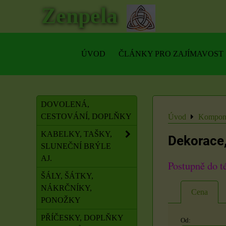
Zenpela
ÚVOD
ČLÁNKY PRO ZAJÍMAVOST
DOVOLENÁ,
CESTOVÁNÍ, DOPLŇKY
Úvod
Kompone
KABELKY, TAŠKY,
Dekorace,
SLUNEČNÍ BRÝLE
AJ.
Postupně do t
ŠÁLY, ŠÁTKY,
NÁKRČNÍKY,
Cena
PONOŽKY
PŘÍČESKY, DOPLŇKY
Od: