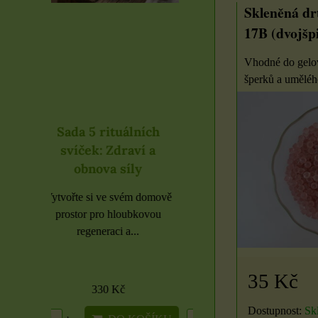
Skleněná drť
17B (dvojšp
Vhodné do gelov
šperků a uměléh
lních
Rituál Zdraví a
Samolepky čern
ví a
obnova síly
písmena rozbale
ly
Cítíte se vyčerpaní, bez
Etikety pro domácnos
energie nebo potřebujete
školu i kancelář 6 použi
m domově
podpořit své tělo...
archů
bkovou
..
35 Kč
1500 Kč
16 Kč
Dostupnost:
Sk