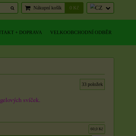
Nákupní košík
0 Kč
TAKT + DOPRAVA
VELKOOBCHODNÍ ODBĚR
33
položek
gelových svíček.
60,0 Kč