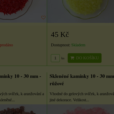
DO KOŠÍKU
ZVOLTE VARIANTU
U
ks
45 Kč
prodáno
Dostupnost:
Skladem
DO KOŠÍKU
ks
mínky 10 - 30 mm -
Skleněné kamínky 10 - 30 mm
růžové
ých svíček, k aranžování a
Vhodné do gelových svíček, k aranžová
kleněné...
jiné dekorace. Velikost...