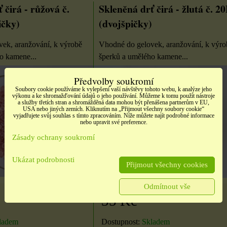
 čirá - růžová č.
Skleněná drť čirá - žlutá č. 2
ičky)
(dvojšpičky)
ek, aranžování, k výrobě
Vhodné do gelovek, aranžování, k výro
o kamene...
šperků a umělého kamene...
Předvolby soukromí
Soubory cookie používáme k vylepšení vaší návštěvy tohoto webu, k analýze jeho
é
Samolepky třpitivé
Samolepky srdíčka
výkonu a ke shromažďování údajů o jeho používání. Můžeme k tomu použít nástroje
a služby třetích stran a shromážděná data mohou být přenášena partnerům v EU,
no
zlaté písmena
načatá
USA nebo jiných zemích. Kliknutím na „Přijmout všechny soubory cookie“
vyjadřujete svůj souhlas s tímto zpracováním. Níže můžete najít podrobné informace
rozbaleno
nebo upravit své preference.
t,
barevné srdíčka, 1 arch
Zásady ochrany soukromí
tých
Etikety pro domácnost,
školu i kancelář 4 použité
Ukázat podrobnosti
Přijmout všechny cookies
archy
Odmítnout vše
35 Kč
13 Kč
10 Kč
ladem
Dostupnost:
Skladem