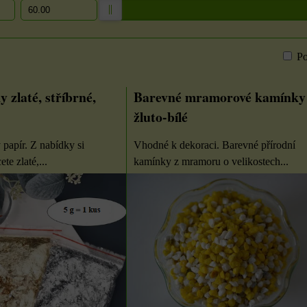
Po
m
bulka
y zlaté, stříbrné,
Barevné mramorové kamínky 
žluto-bílé
ý papír. Z nabídky si
Vhodné k dekoraci. Barevné přírodní
ete zlaté,...
kamínky z mramoru o velikostech...