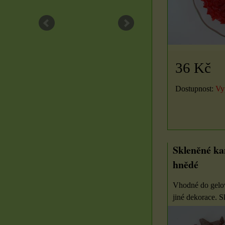
ZVOLTE VARIANTU
ZVOLTE VARIANT
36 Kč
Dostupnost:
Vy
Skleněné ka
hnědé
Vhodné do gelov
jiné dekorace. S