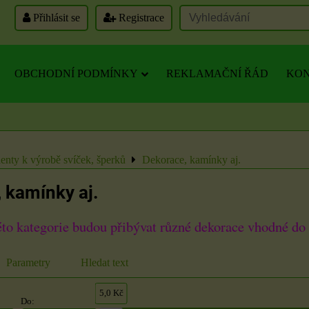
Přihlásit se
Registrace
OBCHODNÍ PODMÍNKY
REKLAMAČNÍ ŘÁD
KON
nty k výrobě svíček, šperků
Dekorace, kamínky aj.
 kamínky aj.
éto kategorie budou přibývat různé dekorace vhodné do 
Parametry
Hledat text
5,0 Kč
Do: