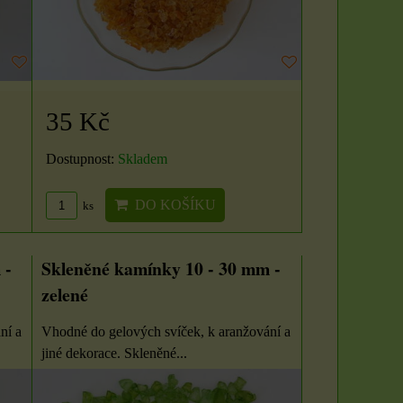
ZVOLTE VARIANTU
ZVOLTE VARIANTU
35 Kč
Dostupnost:
Skladem
DO KOŠÍKU
ks
 -
Skleněné kamínky 10 - 30 mm -
zelené
ní a
Vhodné do gelových svíček, k aranžování a
jiné dekorace. Skleněné...