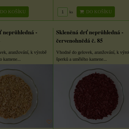
ÍKU
DO KOŠÍKU
DO KOŠÍKU
ks
ks
DO KOŠÍKU
DO KOŠÍKU
ks
ť neprůhledná -
Skleněná drť neprůhledná -
4
červenohnědá č. 85
ek, aranžování, k výrobě
Vhodné do gelovek, aranžování, k výro
o kamene...
šperků a umělého kamene...