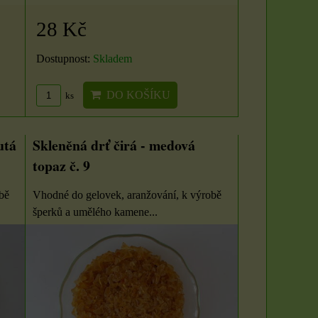
28 Kč
Dostupnost:
Skladem
DO KOŠÍKU
ks
utá
Skleněná drť čirá - medová
Organzové sáčky 5 x
Svíčka - velikost,
topaz č. 9
7 cm
vůně a barva dle
bě
Vhodné do gelovek, aranžování, k výrobě
výběru
Organzové sáčky najdou
šperků a umělého kamene...
uplatnění při rychlém
S vůní máty, třešně či
zabalení dárků,...
vanilky. Sami si zvolte
barvu a vůni z...
4 Kč
85 Kč