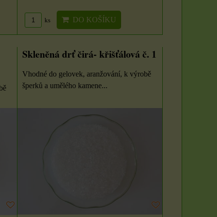
DO KOŠÍKU
DO KOŠÍKU
ks
ks
DO KOŠÍKU
ks
Skleněná drť čirá- křišťálová č. 1
Vhodné do gelovek, aranžování, k výrobě
šperků a umělého kamene...
bě