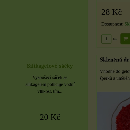
28 Kč
Dostupnost:
Sk
ks
Skleněná drť
sáčky
Organzové sáčky
Organzové sáčky 
Vhodné do gelov
9x12 cm
cm
k se
šperků a uměléh
je vodní
Organzové sáčky najdou
Organzové sáčky najd
.
uplatnění při rychlém
uplatnění při rychlé
zabalení dárků,...
zabalení dárků,...
7 Kč
5 Kč