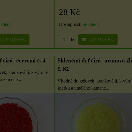
28 Kč
ladem
Dostupnost:
Skladem
DO KOŠÍKU
DO KOŠÍKU
ks
 čirá- červená č. 4
Skleněná drť čirá- uranová žl
Válec výška 16 cm
Samolepky na knoty
7x9
č. 82
ek, aranžování, k výrobě
2 cm
Velikost: průměr 6,7 cm,
o kamene...
Vhodné do gelovek, aranžování, k výro
výška 16 cm. Z nabídky si
Nálepky knotu jsou
ou
šperků a umělého kamene...
zvolte vůni a...
oboustranné lepicí kolečka,
m
pro upevnění knotu...
180 Kč
23 Kč