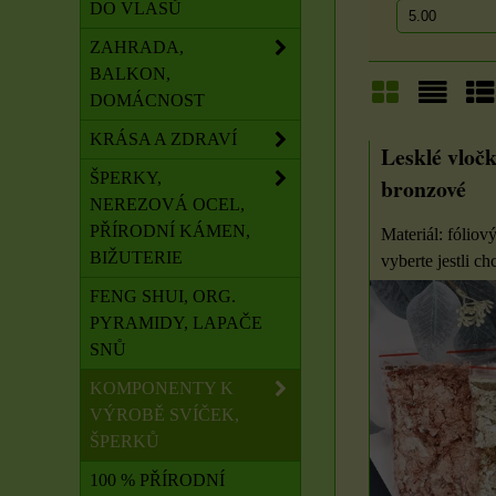
DO VLASŮ
ZAHRADA,
BALKON,
DOMÁCNOST
Mřížka
Sezna
Ta
KRÁSA A ZDRAVÍ
Lesklé vločk
ŠPERKY,
bronzové
NEREZOVÁ OCEL,
PŘÍRODNÍ KÁMEN,
Materiál: fóliov
BIŽUTERIE
vyberte jestli chc
FENG SHUI, ORG.
PYRAMIDY, LAPAČE
SNŮ
KOMPONENTY K
VÝROBĚ SVÍČEK,
ŠPERKŮ
100 % PŘÍRODNÍ