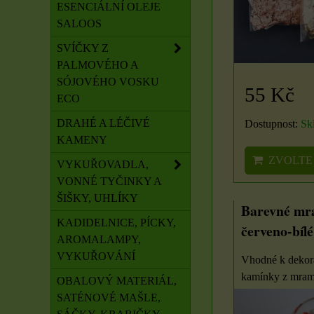
ESENCIÁLNÍ OLEJE
SALOOS
SVÍČKY Z
PALMOVÉHO A
SÓJOVÉHO VOSKU
55 Kč
ECO
DRAHÉ A LÉČIVÉ
Dostupnost:
Sk
KAMENY
ZVOLTE
VYKUŘOVADLA,
VONNÉ TYČINKY A
ŠIŠKY, UHLÍKY
Barevné mr
KADIDELNICE, PÍCKY,
červeno-bílé
AROMALAMPY,
VYKUŘOVÁNÍ
Vhodné k dekora
kamínky z mramo
OBALOVÝ MATERIÁL,
SATÉNOVÉ MAŠLE,