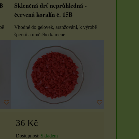
0B
Skleněná drť neprůhledná -
červená koralín č. 15B
bě
Vhodné do gelovek, aranžování, k výrobě
šperků a umělého kamene...
Sada 3 rituálních
Rituál Zlatý klíč k
svíček: Zlatý klíč k
hojnosti
hojnosti
Máte pocit, že se ve vašem
životě zastavil proud? Že i
Vytvořte si posvátný prostor
přes...
a otevřete se proudu
prosperity přímo...
36 Kč
250 Kč
1500 Kč
Dostupnost:
Skladem