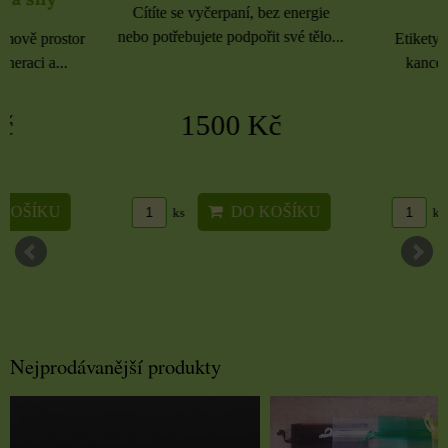
Cítíte se vyčerpaní, bez energie
nebo potřebujete podpořit své tělo...
Etikety pro domácnost, 
kancelář 6 použitých 
1500 Kč
16 Kč
DO KOŠÍKU
DO KO
ks
ks
Nejprodávanější produkty