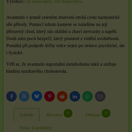
Výrobce:
Od dodavatele, Od dodávateľa
Avanturín v jemně zeleném zbarvení otvírá cestu harmonické
síle přírody. Pomocí tohoto kamene se naladíme na její
přirozený chod, který nás uklidní a zbaví nervozity a napětí.
Dodá nám pocit bezpečí, který pramení z vnitřní uvolněnosti.
Pomáhá při podpoře léčby srdce nejen po stránce psychické, ale
i fyzické.
Věří se, že avanturín napomáhá metabolismu tuků a snižuje
hladinu nezdravého cholesterolu.
Bluesky
Twitter
Facebook
Pinterest
Reddit
LinkedIn
WhatsApp
E-
mail
0
0
Galerie
Recenze
Diskuse
Dotaz k produktu