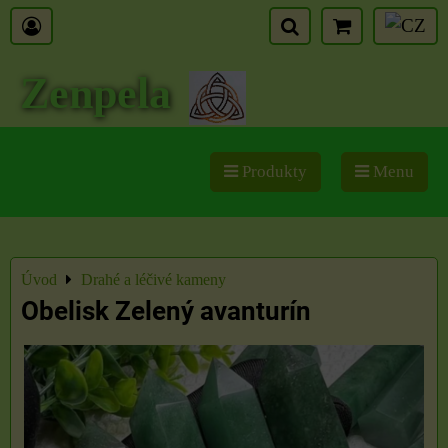
Zenpela
Produkty
Menu
Úvod
Drahé a léčivé kameny
Obelisk Zelený avanturín