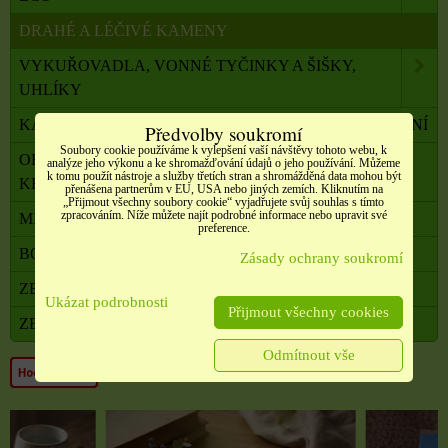
DRAHÉ A LÉČIVÉ KAMENY
VYKUŘOVADLA, VONNÉ TYČINKY A ŠIŠKY,
UHLÍKY
KADIDELNICE, PÍCKY, AROMALAMPY, VYKUŘOVÁNÍ
Předvolby soukromí
Soubory cookie používáme k vylepšení vaší návštěvy tohoto webu, k
OBALOVÝ MATERIÁL, SATÉNOVÉ MAŠLE, SÁČKY,
analýze jeho výkonu a ke shromažďování údajů o jeho používání. Můžeme
k tomu použít nástroje a služby třetích stran a shromážděná data mohou být
KRABIČKY,
přenášena partnerům v EU, USA nebo jiných zemích. Kliknutím na
„Přijmout všechny soubory cookie“ vyjadřujete svůj souhlas s tímto
zpracováním. Níže můžete najít podrobné informace nebo upravit své
MILADA TERAPEUTKA DUŠE A TĚLA
preference.
BONUSOVÝ PROGRAM
Zásady ochrany soukromí
ZBOŽÍ V AKCI
Ukázat podrobnosti
Přijmout všechny cookies
ZBOŽÍ VE VÝPRODEJI
Odmítnout vše