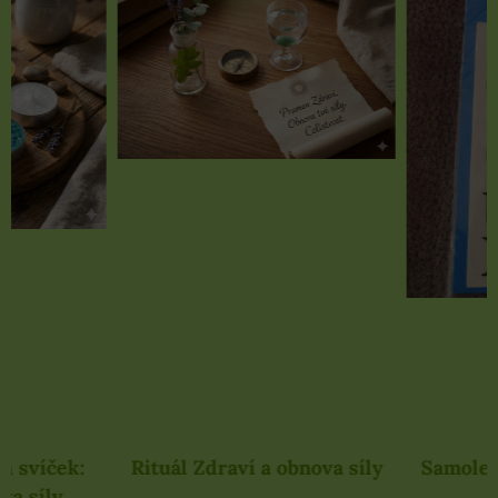
Rituál Zdraví a obnova síly
Samolepky černé 
rozbaleno