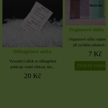
Organzové sáčky 9x12 cm
Organzové sáčky 
Organzové sáčky najdou uplatnění
Organzové sáčky najdou 
při rychlém zabalení dárků,...
při rychlém zabalení dá
7 Kč
5 Kč
ZVOLTE VARIANTU
ZVOLTE VARIA