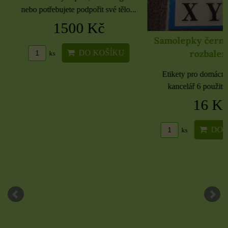
nebo potřebujete podpořit své tělo...
1500 Kč
Samolepky černé 
rozbaleno
DO KOŠÍKU
ks
Etikety pro domácnost, 
kancelář 6 použitých 
16 Kč
DO KO
ks