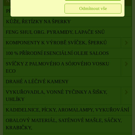
AMULETY A TALISMANY
Odmítnout vše
PŘÍVĚŠKY NA ŘETÍZEK
KŮŽE, ŘETÍZKY NA ŠPERKY
FENG SHUI, ORG. PYRAMIDY, LAPAČE SNŮ
KOMPONENTY K VÝROBĚ SVÍČEK, ŠPERKŮ
100 % PŘÍRODNÍ ESENCIÁLNÍ OLEJE SALOOS
SVÍČKY Z PALMOVÉHO A SÓJOVÉHO VOSKU
ECO
DRAHÉ A LÉČIVÉ KAMENY
VYKUŘOVADLA, VONNÉ TYČINKY A ŠIŠKY,
UHLÍKY
KADIDELNICE, PÍCKY, AROMALAMPY, VYKUŘOVÁNÍ
OBALOVÝ MATERIÁL, SATÉNOVÉ MAŠLE, SÁČKY,
KRABIČKY,