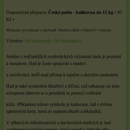
Česká pošta - balíkovna do 15 kg
•
95
Kč
•
Osobní odběr v Ostrově - výdejna
Výrobce:
Od dodavatele, Od dodávateľa
Jedním z nejčastějších symbolických významů hada je poznání
a moudrost. Had je často spojován s mudrci
a zasvěcenci, kteří mají přístup k tajným a skrytým znalostem.
Had je také symbolem lékařství a léčení, což odkazuje na jeho
schopnost obnovit se a proměnit se pomocí svlékání
kůže. Příkladem tohoto symbolu je kaduceus, hůl s dvěma
spletenými hady, která je znakem lékařů a lékárníků.
V některých náboženstvích a duchovních tradicích je had
symbolem kosmické energie, která proudí v lidském těle