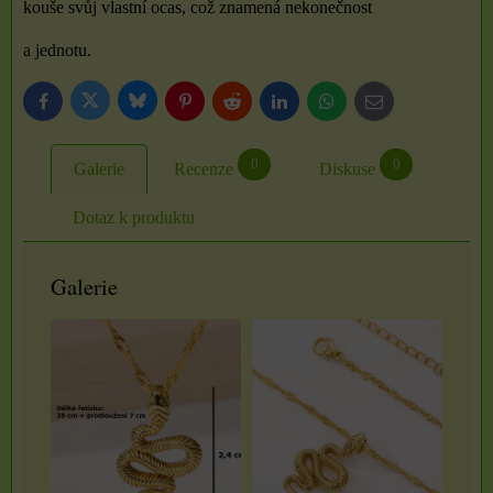
kouše svůj vlastní ocas, což znamená nekonečnost
a jednotu.
Bluesky
Twitter
Facebook
Pinterest
Reddit
LinkedIn
WhatsApp
E-
mail
0
0
Galerie
Recenze
Diskuse
Dotaz k produktu
Galerie