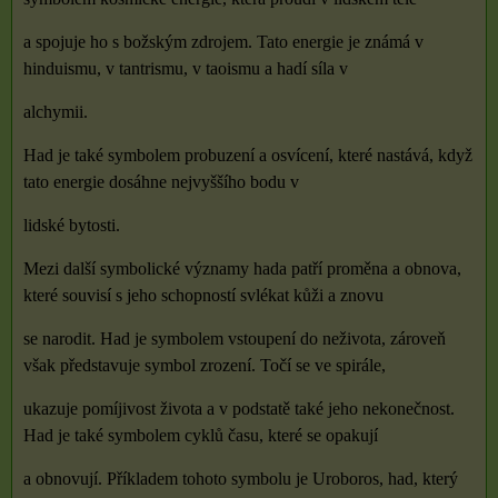
a spojuje ho s božským zdrojem. Tato energie je známá v
hinduismu, v tantrismu, v taoismu a hadí síla v
alchymii.
Had je také symbolem probuzení a osvícení, které nastává, když
tato energie dosáhne nejvyššího bodu v
lidské bytosti.
Mezi další symbolické významy hada patří proměna a obnova,
které souvisí s jeho schopností svlékat kůži a znovu
se narodit. Had je symbolem vstoupení do neživota, zároveň
však představuje symbol zrození. Točí se ve spirále,
ukazuje pomíjivost života a v podstatě také jeho nekonečnost.
Had je také symbolem cyklů času, které se opakují
a obnovují. Příkladem tohoto symbolu je Uroboros, had, který