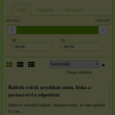
Cena
Parametry
Hledat text
365,0 Kč
650,0 Kč
Od:
Do:
Pouze skladem
Mřížka
Seznam
Tabulka
Balíček svíček urychlení změn, láska a
partnerství a odpuštění
Dárkový výhodný balíček. Velikost svíček: 3x válec průměr
6,2 cm,...