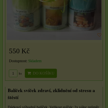
550 Kč
Dostupnost:
Skladem
DO KOŠÍKU
ks
Balíček svíček zdraví, zklidnění od stresu a
štěstí
Dárkový výhodný balíček. Velikost svíček: 2x válec průměr