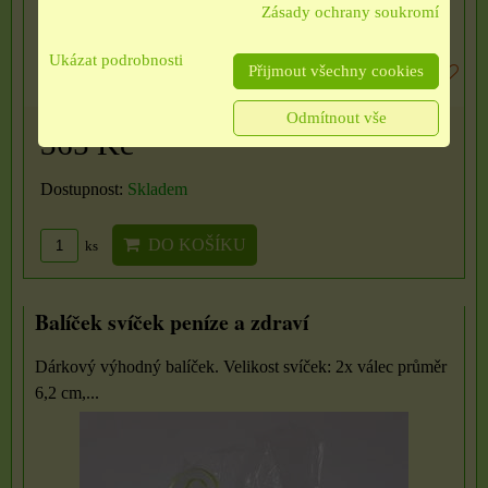
Zásady ochrany soukromí
Ukázat podrobnosti
Přijmout všechny cookies
Odmítnout vše
365 Kč
Dostupnost:
Skladem
DO KOŠÍKU
ks
Balíček svíček peníze a zdraví
Dárkový výhodný balíček. Velikost svíček: 2x válec průměr
6,2 cm,...