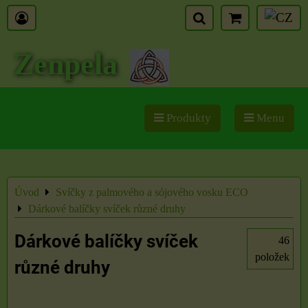
Zenpela
Produkty
Menu
Úvod
Svíčky z palmového a sójového vosku ECO
Dárkové balíčky svíček různé druhy
Dárkové balíčky svíček
46
položek
různé druhy