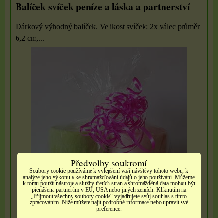
Balíček svíček peníze a láska a partnerství
Dárkový výhodný balíček. Velikost svíček: 2x válec průměr
6,2 cm,...
Předvolby soukromí
Soubory cookie používáme k vylepšení vaší návštěvy tohoto webu, k
analýze jeho výkonu a ke shromažďování údajů o jeho používání. Můžeme
k tomu použít nástroje a služby třetích stran a shromážděná data mohou být
přenášena partnerům v EU, USA nebo jiných zemích. Kliknutím na
„Přijmout všechny soubory cookie“ vyjadřujete svůj souhlas s tímto
zpracováním. Níže můžete najít podrobné informace nebo upravit své
preference.