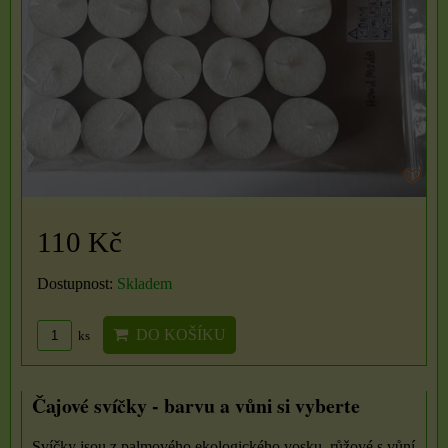
110 Kč
Dostupnost:
Skladem
DO KOŠÍKU
ks
Čajové svíčky - barvu a vůni si vyberte
Svíčky jsou z palmového ekologického vosku, růžové s vůní