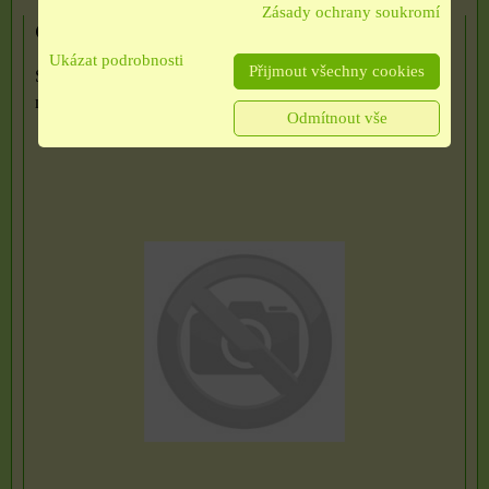
Zásady ochrany soukromí
Čajové svíčky - modrá s vůní moře
Ukázat podrobnosti
Přijmout všechny cookies
Svíčky jsou z palmového ekologického vosku, modré s vůní
moře....
Odmítnout vše