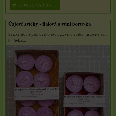
ZVOLTE VARIANTU
Čajové svíčky - fialová s vůní borůvka
Svíčky jsou z palmového ekologického vosku, fialové s vůní
borůvka....