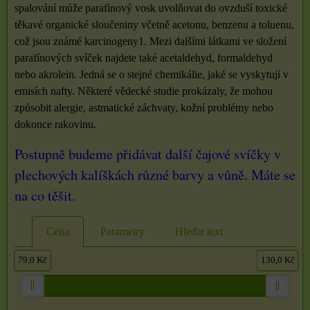
spalování může parafínový vosk uvolňovat do ovzduší toxické
těkavé organické sloučeniny včetně acetonu, benzenu a toluenu,
což jsou známé karcinogeny1. Mezi dalšími látkami ve složení
parafínových svíček najdete také acetaldehyd, formaldehyd
nebo akrolein. Jedná se o stejné chemikálie, jaké se vyskytují v
emisích nafty. Některé vědecké studie prokázaly, že mohou
způsobit alergie, astmatické záchvaty, kožní problémy nebo
dokonce rakovinu.
Postupně budeme přidávat další čajové svíčky v
plechových kalíškách různé barvy a vůně. Máte se
na co těšit.
Cena
Parametry
Hledat text
79,0 Kč
130,0 Kč