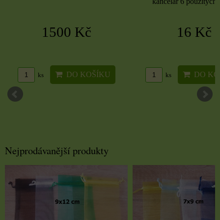
kancelář 6 použitých 
1500 Kč
16 Kč
DO KOŠÍKU
DO KO
ks
ks
Nejprodávanější produkty