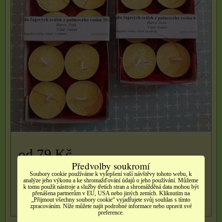
od 79 Kč
Předvolby soukromí
Soubory cookie používáme k vylepšení vaší návštěvy tohoto webu, k
Dostupnost:
Skladem
analýze jeho výkonu a ke shromažďování údajů o jeho používání. Můžeme
k tomu použít nástroje a služby třetích stran a shromážděná data mohou být
přenášena partnerům v EU, USA nebo jiných zemích. Kliknutím na
„Přijmout všechny soubory cookie“ vyjadřujete svůj souhlas s tímto
ZVOLTE VARIANTU
zpracováním. Níže můžete najít podrobné informace nebo upravit své
preference.