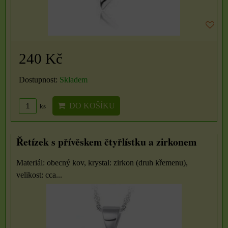
240 Kč
Dostupnost:
Skladem
DO KOŠÍKU
ks
Řetízek s přívěskem čtyřlístku a zirkonem
Materiál: obecný kov, krystal: zirkon (druh křemenu),
velikost: cca...