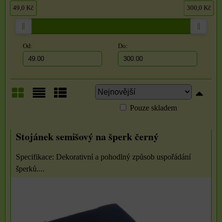
49,0 Kč
300,0 Kč
Od:
Do:
Pouze skladem
Mřížka
Seznam
Tabulka
Stojánek semišový na šperk černý
Specifikace: Dekorativní a pohodlný způsob uspořádání
šperků....