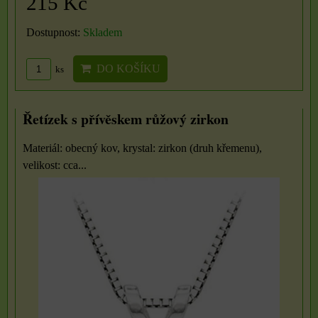
215 Kč
Dostupnost:
Skladem
DO KOŠÍKU
ks
Řetízek s přívěskem růžový zirkon
Materiál: obecný kov, krystal: zirkon (druh křemenu),
velikost: cca...