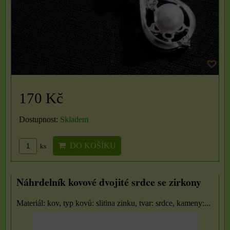
170 Kč
Dostupnost:
Skladem
DO KOŠÍKU
ks
Náhrdelník kovové dvojité srdce se zirkony
Materiál: kov, typ kovů: slitina zinku, tvar: srdce, kameny:...