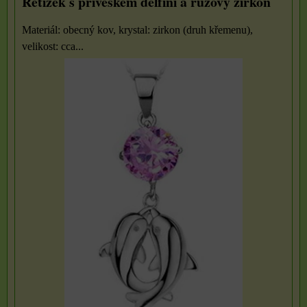
Řetízek s přívěskem delfíni a růžový zirkon
Materiál: obecný kov, krystal: zirkon (druh křemenu),
velikost: cca...