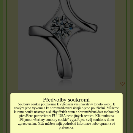
Předvolby soukromí
255 Kč
Soubory cookie používáme k vylepšení vaší návštěvy tohoto webu, k
analýze jeho výkonu a ke shromažďování údajů o jeho používání. Můžeme
k tomu použít nástroje a služby třetích stran a shromážděná data mohou být
Dostupnost:
Skladem
přenášena partnerům v EU, USA nebo jiných zemích. Kliknutím na
„Přijmout všechny soubory cookie“ vyjadřujete svůj souhlas s tímto
zpracováním. Níže můžete najít podrobné informace nebo upravit své
preference.
DO KOŠÍKU
ks