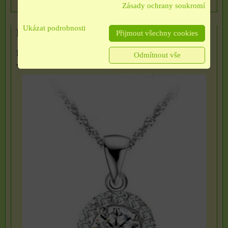
Zásady ochrany soukromí
Ukázat podrobnosti
Řetízek s přívěskem se zirkony
Přijmout všechny cookies
Materiál: obecný kov, krystal: zirkon (druh křemenu),
Odmítnout vše
velikost: cca...