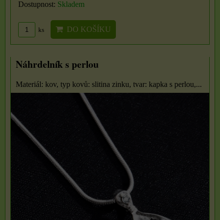
Dostupnost:
Skladem
DO KOŠÍKU
ks
Náhrdelník s perlou
Materiál: kov, typ kovů: slitina zinku, tvar: kapka s perlou,...