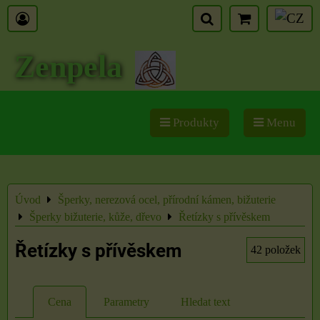
Zenpela
Produkty
Menu
Úvod
Šperky, nerezová ocel, přírodní kámen, bižuterie
Šperky bižuterie, kůže, dřevo
Řetízky s přívěskem
Řetízky s přívěskem
42
položek
Cena
Parametry
Hledat text