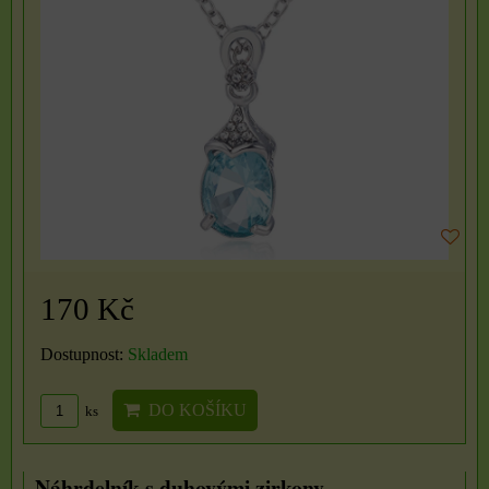
170 Kč
Dostupnost:
Skladem
DO KOŠÍKU
ks
Náhrdelník s duhovými zirkony