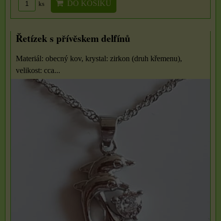
DO KOŠÍKU
ks
Řetízek s přívěskem delfínů
Materiál: obecný kov, krystal: zirkon (druh křemenu),
velikost: cca...