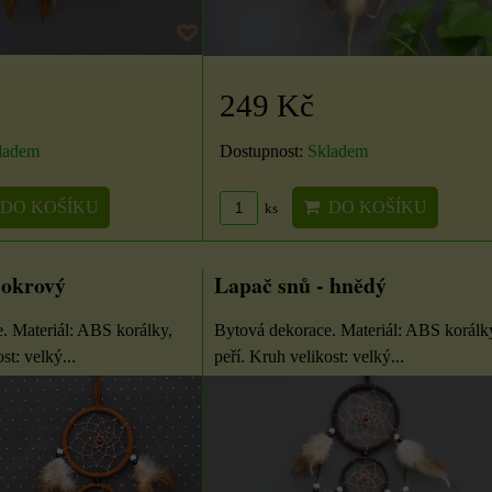
249 Kč
ladem
Dostupnost:
Skladem
DO KOŠÍKU
DO KOŠÍKU
ks
 okrový
Lapač snů - hnědý
. Materiál: ABS korálky,
Bytová dekorace. Materiál: ABS korálk
st: velký...
peří. Kruh velikost: velký...