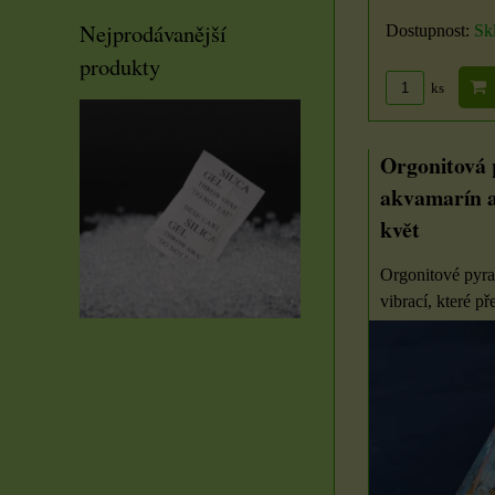
Nejprodávanější
Dostupnost:
Sk
produkty
ks
Orgonitová
akvamarín a
květ
Orgonitové pyra
vibrací, které př