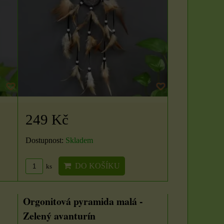
249 Kč
Dostupnost:
Skladem
DO KOŠÍKU
ks
Orgonitová pyramida malá -
Zelený avanturín
Sada 3 rituálních