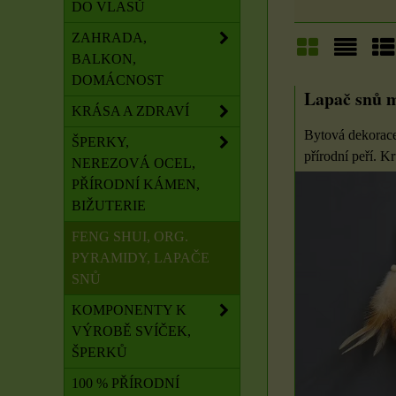
DO VLASŮ
ZAHRADA,
BALKON,
Mřížka
Sezna
Ta
DOMÁCNOST
Lapač snů 
KRÁSA A ZDRAVÍ
Bytová dekorace
ŠPERKY,
přírodní peří. Kr
NEREZOVÁ OCEL,
PŘÍRODNÍ KÁMEN,
BIŽUTERIE
FENG SHUI, ORG.
PYRAMIDY, LAPAČE
SNŮ
KOMPONENTY K
VÝROBĚ SVÍČEK,
ŠPERKŮ
100 % PŘÍRODNÍ