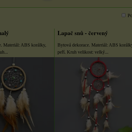
Po
m
bulka
malý
Lapač snů - červený
. Materiál: ABS korálky,
Bytová dekorace. Materiál: ABS korálk
uh...
peří. Kruh velikost: velký...