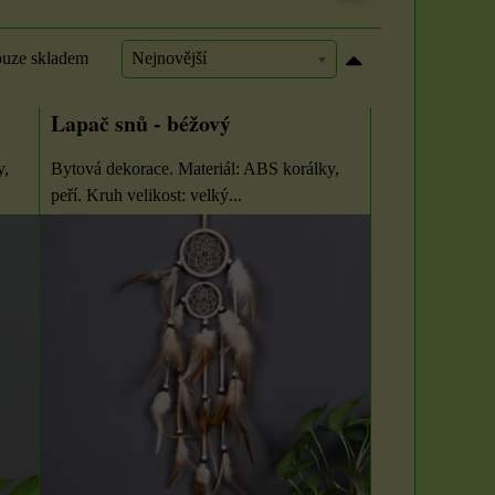
uze skladem
Nejnovější
Lapač snů - béžový
y,
Bytová dekorace. Materiál: ABS korálky,
peří. Kruh velikost: velký...