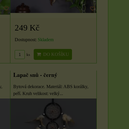
249 Kč
Dostupnost:
Skladem
DO KOŠÍKU
ks
Lapač snů - černý
y,
Bytová dekorace. Materiál: ABS korálky,
peří. Kruh velikost: velký...