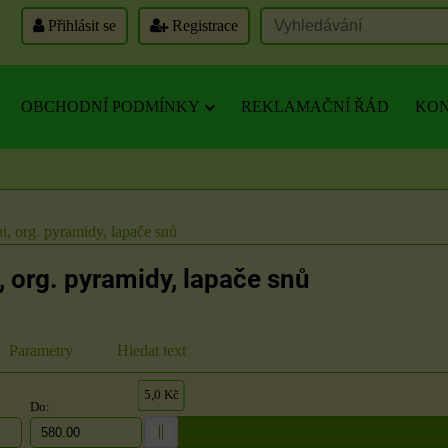
Přihlásit se
Registrace
OBCHODNÍ PODMÍNKY
REKLAMAČNÍ ŘÁD
KON
i, org. pyramidy, lapače snů
, org. pyramidy, lapače snů
Parametry
Hledat text
5,0 Kč
Do: