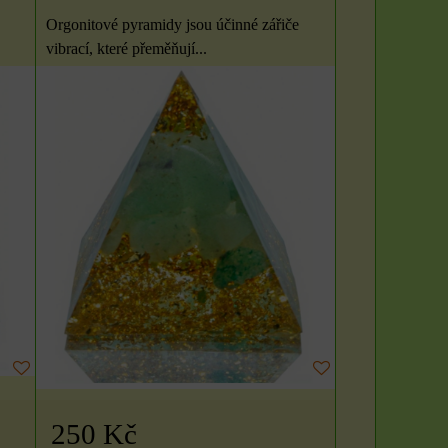
svíček: Zlatý klíč k
Rituál Zlatý klíč k
Orgonitové pyramidy jsou účinné zářiče
hojnosti
vibrací, které přeměňují...
hojnosti
Vytvořte si posvátný prostor
Máte pocit, že se ve vašem
a otevřete se proudu
životě zastavil proud? Že i
prosperity přímo...
přes...
250 Kč
1500 Kč
DO KOŠÍKU
ks
DO KOŠÍKU
ks
250 Kč