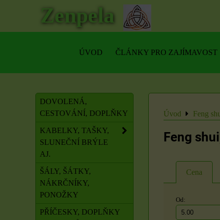
Zenpela
ÚVOD
ČLÁNKY PRO ZAJÍMAVOST
DOVOLENÁ,
CESTOVÁNÍ, DOPLŇKY
Úvod
Feng shu
KABELKY, TAŠKY,
Feng shui
SLUNEČNÍ BRÝLE
AJ.
ŠÁLY, ŠÁTKY,
Cena
NÁKRČNÍKY,
PONOŽKY
Od:
PŘÍČESKY, DOPLŇKY