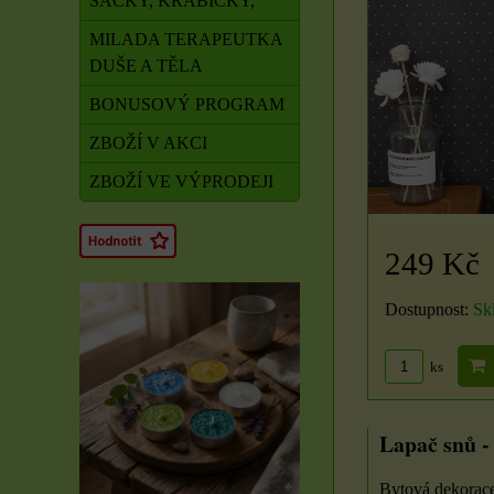
SÁČKY, KRABIČKY,
MILADA TERAPEUTKA
DUŠE A TĚLA
BONUSOVÝ PROGRAM
ZBOŽÍ V AKCI
ZBOŽÍ VE VÝPRODEJI
249 Kč
Dostupnost:
Sk
ks
Lapač snů - 
Rituál Zdraví a
obnova síly
Bytová dekorace