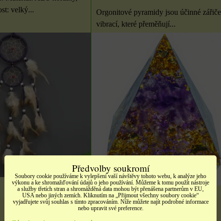
st: velký...
Orgonitové pyramidy jsou účinné zářiče
vibrací, které přeměňují...
é
Samolepky srdíčka
no
Samolepky třpitivé
načatá
zlaté písmena
t,
barevné srdíčka, 1 arch
rozbaleno
tých
10 Kč
Etikety pro domácnost,
školu i kancelář 4 použité
DO KOŠÍKU
ks
archy
ÍKU
13 Kč
DO KOŠÍKU
ks
Předvolby soukromí
Soubory cookie používáme k vylepšení vaší návštěvy tohoto webu, k analýze jeho
výkonu a ke shromažďování údajů o jeho používání. Můžeme k tomu použít nástroje
a služby třetích stran a shromážděná data mohou být přenášena partnerům v EU,
USA nebo jiných zemích. Kliknutím na „Přijmout všechny soubory cookie“
vyjadřujete svůj souhlas s tímto zpracováním. Níže můžete najít podrobné informace
nebo upravit své preference.
250 Kč