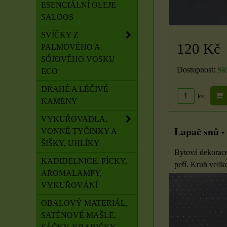
ESENCIÁLNÍ OLEJE
SALOOS
SVÍČKY Z
120 Kč
PALMOVÉHO A
SÓJOVÉHO VOSKU
Dostupnost:
Sk
ECO
DRAHÉ A LÉČIVÉ
ks
KAMENY
VYKUŘOVADLA,
Lapač snů -
VONNÉ TYČINKY A
ŠIŠKY, UHLÍKY
Bytová dekorace
KADIDELNICE, PÍCKY,
peří. Kruh veliko
AROMALAMPY,
VYKUŘOVÁNÍ
OBALOVÝ MATERIÁL,
SATÉNOVÉ MAŠLE,