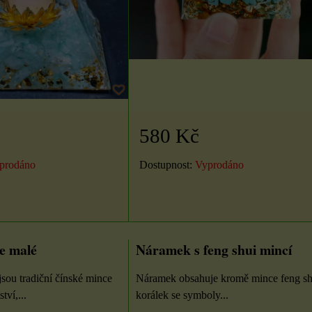
Válec výška 16 cm
Samolepky na knoty
7x9
2 cm
Velikost: průměr 6,7 cm,
výška 16 cm. Z nabídky si
Nálepky knotu jsou
ou
580 Kč
zvolte vůni a...
oboustranné lepicí kolečka,
m
pro upevnění knotu...
Dostupnost:
Vyprodáno
prodáno
180 Kč
23 Kč
DO KOŠÍKU
ZVOLTE VARIANTU
U
ks
e malé
Náramek s feng shui mincí
jsou tradiční čínské mince
Náramek obsahuje kromě mince feng sh
ví,...
korálek se symboly...