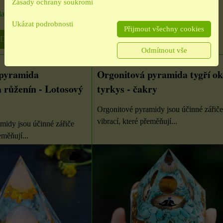
Zásady ochrany soukromí
ladem
Dostupnost:
Skladem
Ukázat podrobnosti
Přijmout všechny cookies
DO KOŠÍKU
DO KOŠÍKU
ks
Odmítnout vše
 pyramida
Orgonitová pyramida tygří ok
 růženín - Lotosový
tyrkys - čakry
Orgonitové pyramidy jsou účinné zářiče
vibrací, které přeměňují...
midy jsou účinné zářiče
eměňují...