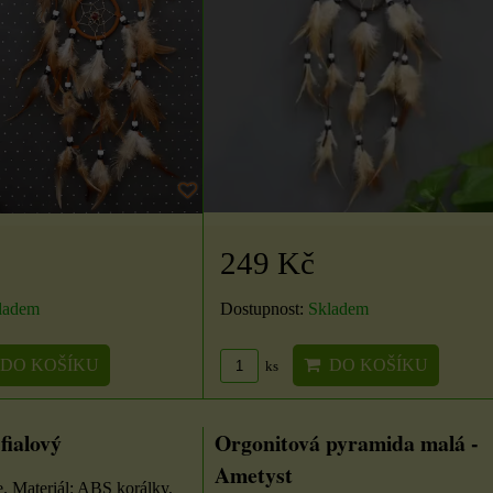
249 Kč
ladem
Dostupnost:
Skladem
DO KOŠÍKU
DO KOŠÍKU
ks
fialový
Orgonitová pyramida malá -
Ametyst
. Materiál: ABS korálky,