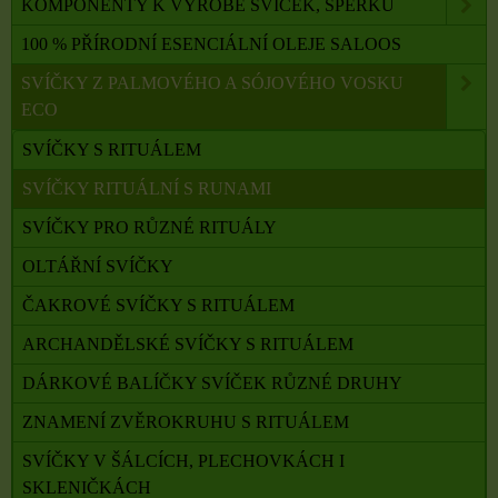
KOMPONENTY K VÝROBĚ SVÍČEK, ŠPERKŮ
100 % PŘÍRODNÍ ESENCIÁLNÍ OLEJE SALOOS
SVÍČKY Z PALMOVÉHO A SÓJOVÉHO VOSKU
ECO
SVÍČKY S RITUÁLEM
SVÍČKY RITUÁLNÍ S RUNAMI
SVÍČKY PRO RŮZNÉ RITUÁLY
OLTÁŘNÍ SVÍČKY
ČAKROVÉ SVÍČKY S RITUÁLEM
ARCHANDĚLSKÉ SVÍČKY S RITUÁLEM
DÁRKOVÉ BALÍČKY SVÍČEK RŮZNÉ DRUHY
ZNAMENÍ ZVĚROKRUHU S RITUÁLEM
SVÍČKY V ŠÁLCÍCH, PLECHOVKÁCH I
SKLENIČKÁCH