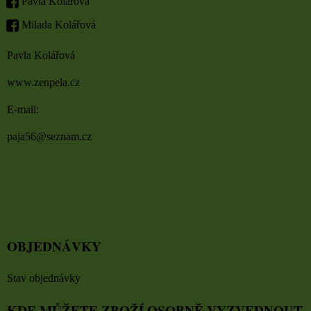
Pavla Kolářová
Milada Kolářová
Pavla Kolářová
www.zenpela.cz
E-mail:
paja56@seznam.cz
OBJEDNÁVKY
Stav objednávky
KDE MŮŽETE ZBOŽÍ OSOBNĚ VYZVEDNOUT