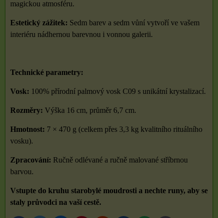
magickou atmosféru.
Estetický zážitek:
Sedm barev a sedm vůní vytvoří ve vašem
interiéru nádhernou barevnou i vonnou galerii.
Technické parametry:
Vosk:
100% přírodní palmový vosk C09 s unikátní krystalizací.
Rozměry:
Výška 16 cm, průměr 6,7 cm.
Hmotnost:
7 × 470 g (celkem přes 3,3 kg kvalitního rituálního
vosku).
Zpracování:
Ručně odlévané a ručně malované stříbrnou
barvou.
Vstupte do kruhu starobylé moudrosti a nechte runy, aby se
staly průvodci na vaší cestě.