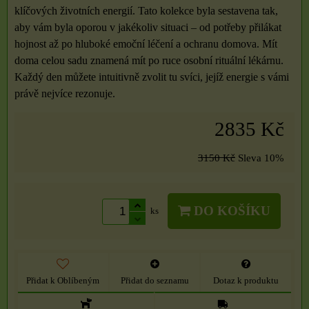
klíčových životních energií. Tato kolekce byla sestavena tak,
aby vám byla oporou v jakékoliv situaci – od potřeby přilákat
hojnost až po hluboké emoční léčení a ochranu domova. Mít
doma celou sadu znamená mít po ruce osobní rituální lékárnu.
Každý den můžete intuitivně zvolit tu svíci, jejíž energie s vámi
právě nejvíce rezonuje.
2835 Kč
3150 Kč
Sleva
10%
DO KOŠÍKU
ks
Přidat k Oblíbeným
Přidat do seznamu
Dotaz k produktu