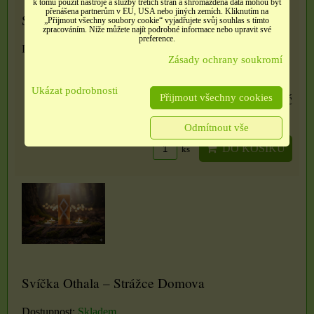
k tomu použít nástroje a služby třetích stran a shromážděná data mohou být
přenášena partnerům v EU, USA nebo jiných zemích. Kliknutím na
Svíčka Laguz – Proud Intuice
„Přijmout všechny soubory cookie“ vyjadřujete svůj souhlas s tímto
zpracováním. Níže můžete najít podrobné informace nebo upravit své
preference.
Dostupnost:
Skladem
Zásady ochrany soukromí
Ukázat podrobnosti
450 Kč
Přijmout všechny cookies
Odmítnout vše
DO KOŠÍKU
ks
Svíčka Othala – Strážce Domova
Dostupnost:
Skladem