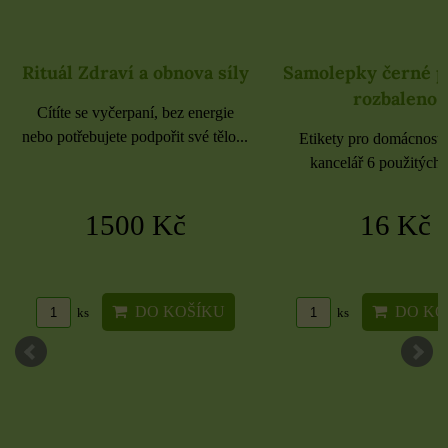
Rituál Zdraví a obnova síly
Samolepky černé 
rozbaleno
Cítíte se vyčerpaní, bez energie
nebo potřebujete podpořit své tělo...
Etikety pro domácnost, 
kancelář 6 použitých 
1500 Kč
16 Kč
DO KOŠÍKU
DO KO
ks
ks