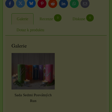
Bluesky
Twitter
Facebook
Pinterest
Reddit
LinkedIn
WhatsApp
E-
mail
0
0
Galerie
Recenze
Diskuse
Dotaz k produktu
Galerie
Sada Sedmi Posvátných
Run