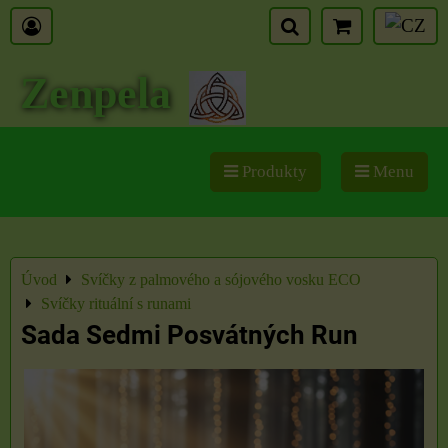
Zenpela
Produkty
Menu
Úvod
Svíčky z palmového a sójového vosku ECO
Svíčky rituální s runami
Sada Sedmi Posvátných Run