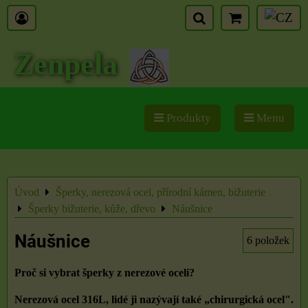
Zenpela
Produkty
Menu
Úvod
Šperky, nerezová ocel, přírodní kámen, bižuterie
Šperky bižuterie, kůže, dřevo
Náušnice
Náušnice
6
položek
Proč si vybrat šperky z nerezové oceli?
Nerezová ocel 316L, lidé ji nazývají také „chirurgická ocel".