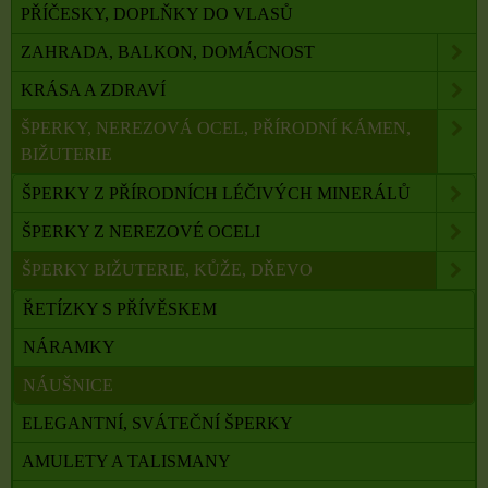
PŘÍČESKY, DOPLŇKY DO VLASŮ
ZAHRADA, BALKON, DOMÁCNOST
KRÁSA A ZDRAVÍ
ŠPERKY, NEREZOVÁ OCEL, PŘÍRODNÍ KÁMEN,
BIŽUTERIE
ŠPERKY Z PŘÍRODNÍCH LÉČIVÝCH MINERÁLŮ
ŠPERKY Z NEREZOVÉ OCELI
ŠPERKY BIŽUTERIE, KŮŽE, DŘEVO
ŘETÍZKY S PŘÍVĚSKEM
NÁRAMKY
NÁUŠNICE
ELEGANTNÍ, SVÁTEČNÍ ŠPERKY
AMULETY A TALISMANY