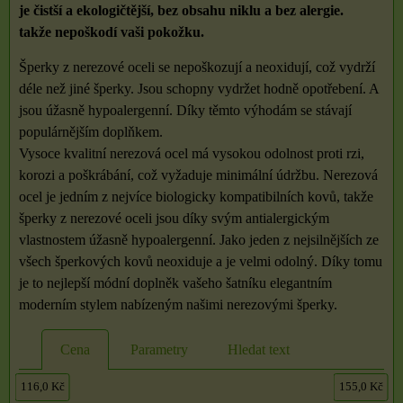
je čistší a ekologičtější, bez obsahu niklu a bez alergie.
takže nepoškodí vaši pokožku.
Šperky z nerezové oceli se nepoškozují a neoxidují, což vydrží
déle než jiné šperky. Jsou schopny vydržet hodně opotřebení. A
jsou úžasně hypoalergenní. Díky těmto výhodám se stávají
populárnějším doplňkem.
Vysoce kvalitní nerezová ocel má vysokou odolnost proti rzi,
korozi a poškrábání, což vyžaduje minimální údržbu. Nerezová
ocel je jedním z nejvíce biologicky kompatibilních kovů, takže
šperky z nerezové oceli jsou díky svým antialergickým
vlastnostem úžasně hypoalergenní. Jako jeden z nejsilnějších ze
všech šperkových kovů neoxiduje a je velmi odolný. Díky tomu
je to nejlepší módní doplněk vašeho šatníku elegantním
moderním stylem nabízeným našimi nerezovými šperky.
Cena
Parametry
Hledat text
116,0 Kč
155,0 Kč