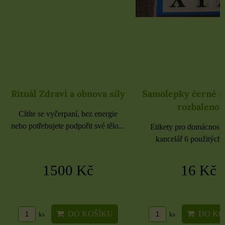
Rituál Zdraví a obnova síly
Samolepky černé 
rozbaleno
Cítíte se vyčerpaní, bez energie
nebo potřebujete podpořit své tělo...
Etikety pro domácnost, 
kancelář 6 použitých 
1500 Kč
16 Kč
DO KOŠÍKU
DO KO
ks
ks