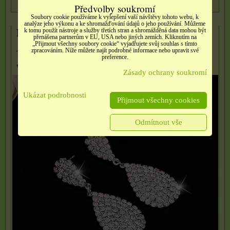
Předvolby soukromí
Soubory cookie používáme k vylepšení vaší návštěvy tohoto webu, k
analýze jeho výkonu a ke shromažďování údajů o jeho používání. Můžeme
Náušnice rakouský křišťál
k tomu použít nástroje a služby třetích stran a shromážděná data mohou být
přenášena partnerům v EU, USA nebo jiných zemích. Kliknutím na
„Přijmout všechny soubory cookie“ vyjadřujete svůj souhlas s tímto
zpracováním. Níže můžete najít podrobné informace nebo upravit své
Typ kovů: slitina zinku, Materiál: Drahokam, Tvar: Kapka
preference.
vody,...
Zásady ochrany soukromí
Ukázat podrobnosti
Přijmout všechny cookies
Odmítnout vše