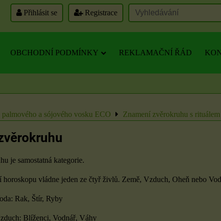
Přihlásit se
Registrace
OBCHODNÍ PODMÍNKY
REKLAMAČNÍ ŘÁD
KON
z palmového a sójového vosku ECO
Znamení zvěrokruhu s rituálem
zvěrokruhu
u je samostatná kategorie.
horoskopu vládne jeden ze čtyř živlů. Země, Vzduch, Oheň nebo Vod
oda: Rak, Štír, Ryby
zduch: Blíženci, Vodnář, Váhy