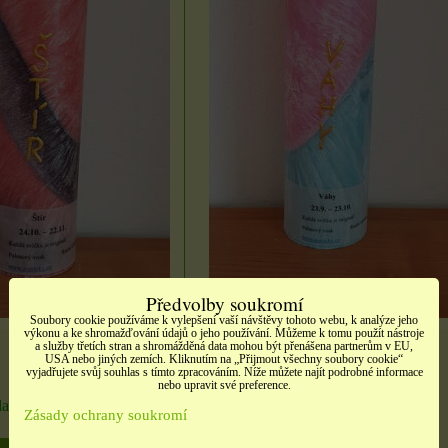
é
Samolepky srdíčka
no
Samolepky třpitivé
načatá
zlaté písmena
t,
barevné srdíčka, 1 arch
rozbaleno
tých
10 Kč
Etikety pro domácnost,
školu i kancelář 4 použité
DO KOŠÍKU
ks
archy
ÍKU
13 Kč
Předvolby soukromí
Soubory cookie používáme k vylepšení vaší návštěvy tohoto webu, k analýze jeho
DO KOŠÍKU
ks
výkonu a ke shromažďování údajů o jeho používání. Můžeme k tomu použít nástroje
a služby třetích stran a shromážděná data mohou být přenášena partnerům v EU,
330 Kč
USA nebo jiných zemích. Kliknutím na „Přijmout všechny soubory cookie“
vyjadřujete svůj souhlas s tímto zpracováním. Níže můžete najít podrobné informace
nebo upravit své preference.
ladem
Dostupnost:
Skladem
Zásady ochrany soukromí