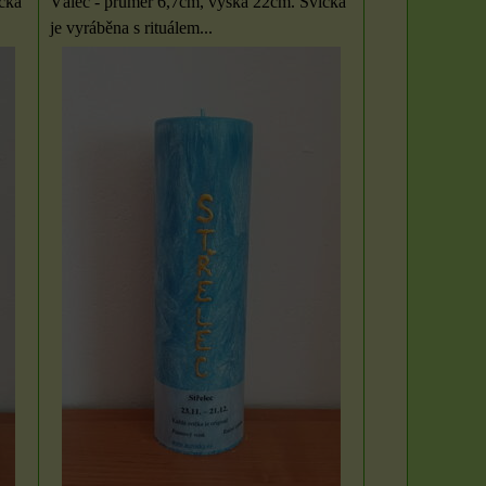
čka
Válec - průměr 6,7cm, výška 22cm. Svíčka
je vyráběna s rituálem...