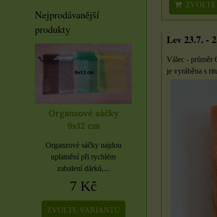
ZVOLTE
Nejprodávanější
produkty
Lev 23.7. - 2
Válec - průměr 
je vyráběna s rit
Organzové sáčky
Organzové sáčky 
9x12 cm
cm
Organzové sáčky najdou
Organzové sáčky najd
sáčky
uplatnění při rychlém
uplatnění při rychlé
k se
zabalení dárků,...
zabalení dárků,...
je vodní
7 Kč
5 Kč
.
ZVOLTE VARIANTU
ZVOLTE VARIANT