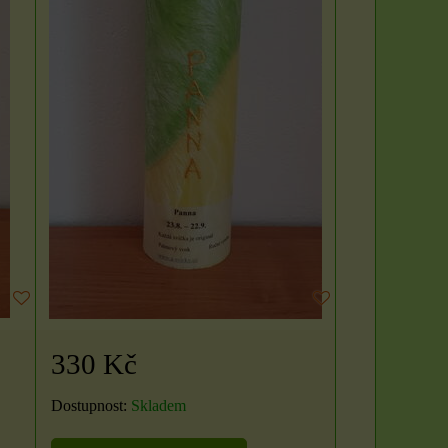
svíček: Zlatý klíč k
Rituál Zlatý klíč k
hojnosti
hojnosti
Vytvořte si posvátný prostor
Máte pocit, že se ve vašem
a otevřete se proudu
životě zastavil proud? Že i
prosperity přímo...
přes...
250 Kč
1500 Kč
DO KOŠÍKU
ks
DO KOŠÍKU
ks
330 Kč
Dostupnost:
Skladem