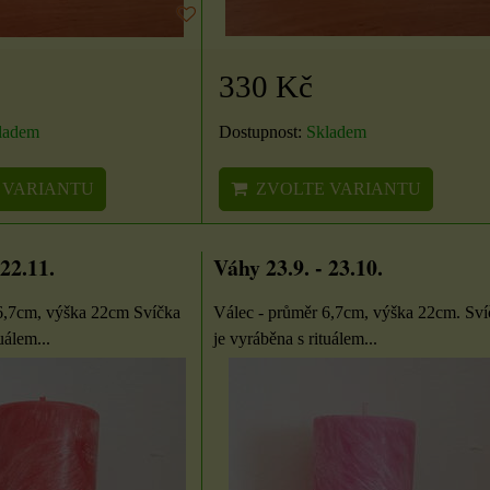
330 Kč
ladem
Dostupnost:
Skladem
 VARIANTU
ZVOLTE VARIANTU
 22.11.
Váhy 23.9. - 23.10.
6,7cm, výška 22cm Svíčka
Válec - průměr 6,7cm, výška 22cm. Sví
uálem...
je vyráběna s rituálem...