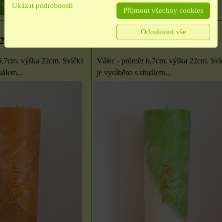
 VARIANTU
ZVOLTE VARIANTU
Ukázat podrobnosti
Přijmout všechny cookies
Odmítnout vše
2.8.
Rak 22.6. - 22.7.
6,7cm, výška 22cm. Svíčka
Válec - průměr 6,7cm, výška 22cm. Sví
uálem...
je vyráběna s rituálem...
7x9
Samolepky na knoty
2 cm
ou
m
Nálepky knotu jsou
oboustranné lepicí kolečka,
pro upevnění knotu...
23 Kč
U