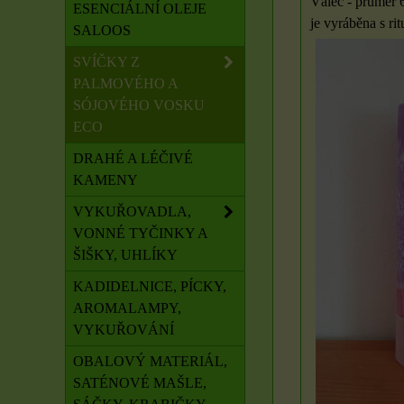
Válec - průměr 
ESENCIÁLNÍ OLEJE
je vyráběna s rit
SALOOS
SVÍČKY Z
PALMOVÉHO A
SÓJOVÉHO VOSKU
ECO
DRAHÉ A LÉČIVÉ
KAMENY
VYKUŘOVADLA,
VONNÉ TYČINKY A
ŠIŠKY, UHLÍKY
KADIDELNICE, PÍCKY,
AROMALAMPY,
VYKUŘOVÁNÍ
OBALOVÝ MATERIÁL,
SATÉNOVÉ MAŠLE,