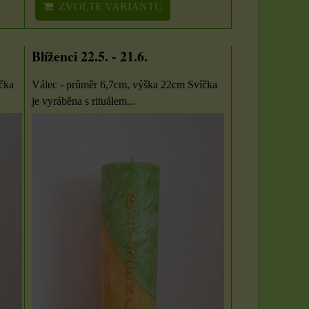
ZVOLTE VARIANTU
Blíženci 22.5. - 21.6.
čka
Válec - průměr 6,7cm, výška 22cm Svíčka
je vyráběna s rituálem...
Svíčka - velikost,
vůně a barva dle
výběru
Organzové sáčky 5 x
S vůní máty, třešně či
7 cm
vanilky. Sami si zvolte
barvu a vůni z...
Organzové sáčky najdou
uplatnění při rychlém
85 Kč
zabalení dárků,...
4 Kč
ZVOLTE VARIANTU