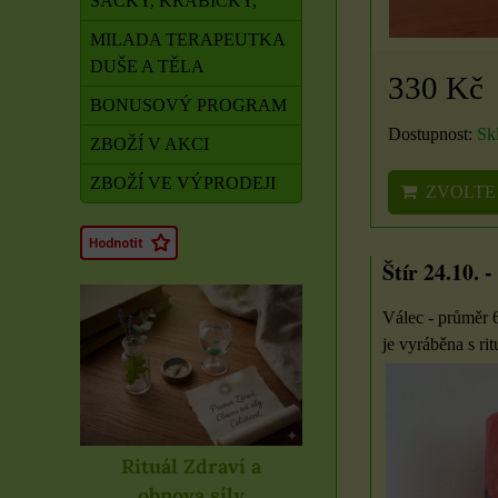
SÁČKY, KRABIČKY,
MILADA TERAPEUTKA
DUŠE A TĚLA
330 Kč
BONUSOVÝ PROGRAM
Dostupnost:
Sk
ZBOŽÍ V AKCI
ZBOŽÍ VE VÝPRODEJI
ZVOLTE
Štír 24.10. -
Válec - průměr 
je vyráběna s rit
Rituál Zdraví a
obnova síly