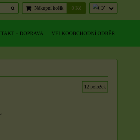
Nákupní košík
0 Kč
TAKT + DOPRAVA
VELKOOBCHODNÍ ODBĚR
12
položek
a.