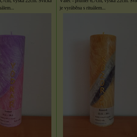
6,7cm, výška 22cm. Svíčka
Válec - průměr 6,7cm, výška 22cm. Sví
uálem...
je vyráběna s rituálem...