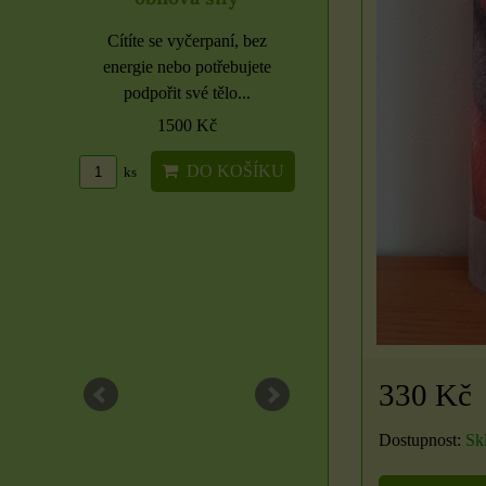
lních
Cítíte se vyčerpaní, bez
ví a
energie nebo potřebujete
Samolepky čern
ly
podpořit své tělo...
písmena rozbale
m domově
1500 Kč
Etikety pro domácnos
bkovou
DO KOŠÍKU
ks
školu i kancelář 6 použi
..
archů
16 Kč
OŠÍKU
DO KOŠ
ks
330 Kč
Dostupnost:
Sk