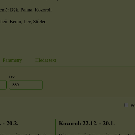
Země: Býk, Panna, Kozoroh
heň: Beran, Lev, Střelec
Parametry
Hledat text
Do:
Po
m
bulka
 - 20.2.
Kozoroh 22.12. - 20.1.