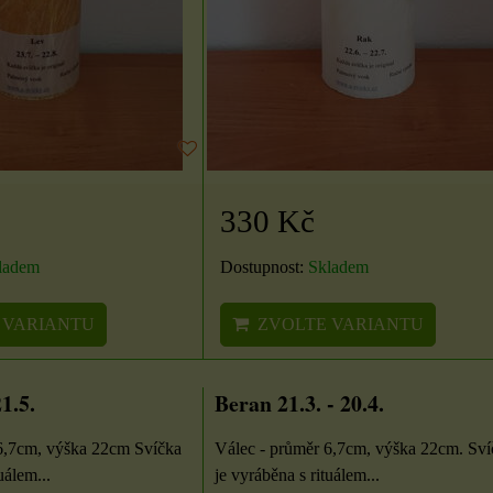
Válec výška 16 cm
DO KOŠÍKU
ks
Velikost: průměr 6,7 cm,
výška 16 cm. Z nabídky si
zvolte vůni a...
180 Kč
330 Kč
ZVOLTE VARIANTU
ladem
Dostupnost:
Skladem
 VARIANTU
ZVOLTE VARIANTU
1.5.
Beran 21.3. - 20.4.
6,7cm, výška 22cm Svíčka
Válec - průměr 6,7cm, výška 22cm. Sví
uálem...
je vyráběna s rituálem...