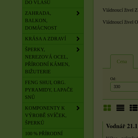
DO VLASŮ
Vládnoucí živel 
ZAHRADA,
BALKON,
Vládnoucí živel O
DOMÁCNOST
KRÁSA A ZDRAVÍ
ŠPERKY,
NEREZOVÁ OCEL,
Cena
PŘÍRODNÍ KÁMEN,
BIŽUTERIE
Od:
FENG SHUI, ORG.
PYRAMIDY, LAPAČE
SNŮ
KOMPONENTY K
VÝROBĚ SVÍČEK,
Mřížka
Sezna
Ta
ŠPERKŮ
Vodnář 21.1.
100 % PŘÍRODNÍ