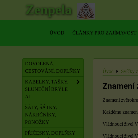
Zenpela
ÚVOD
ČLÁNKY PRO ZAJÍMAVOST
DOVOLENÁ,
CESTOVÁNÍ, DOPLŇKY
Úvod
Svíčky 
KABELKY, TAŠKY,
Znamení 
SLUNEČNÍ BRÝLE
AJ.
Znamení zvěrokruh
ŠÁLY, ŠÁTKY,
Každému znamení 
NÁKRČNÍKY,
PONOŽKY
Vládnoucí živel V
PŘÍČESKY, DOPLŇKY
Vládnoucí živel V