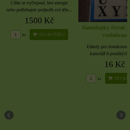
Cítíte se vyčerpaní, bez energie
nebo potřebujete podpořit své tělo...
1500 Kč
Samolepky černé 
rozbaleno
DO KOŠÍKU
ks
Etikety pro domácnost, 
kancelář 6 použitých 
16 Kč
DO KO
ks