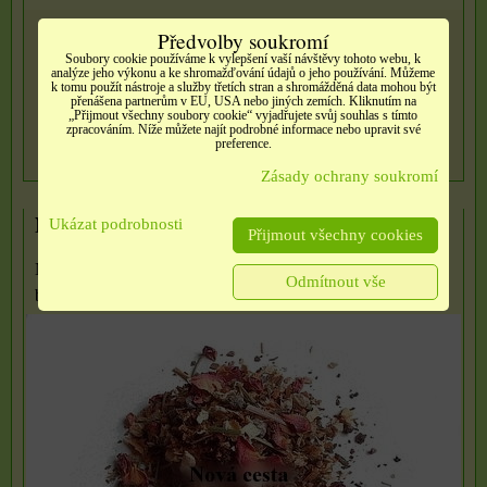
Předvolby soukromí
96 Kč
Soubory cookie používáme k vylepšení vaší návštěvy tohoto webu, k
analýze jeho výkonu a ke shromažďování údajů o jeho používání. Můžeme
k tomu použít nástroje a služby třetích stran a shromážděná data mohou být
Dostupnost:
Skladem
přenášena partnerům v EU, USA nebo jiných zemích. Kliknutím na
„Přijmout všechny soubory cookie“ vyjadřujete svůj souhlas s tímto
zpracováním. Níže můžete najít podrobné informace nebo upravit své
preference.
DO KOŠÍKU
ks
Zásady ochrany soukromí
Nová cesta
Ukázat podrobnosti
Přijmout všechny cookies
Nová cesta podporuje uvolnění bolestivých vzpomínek či
Odmítnout vše
blokád v...