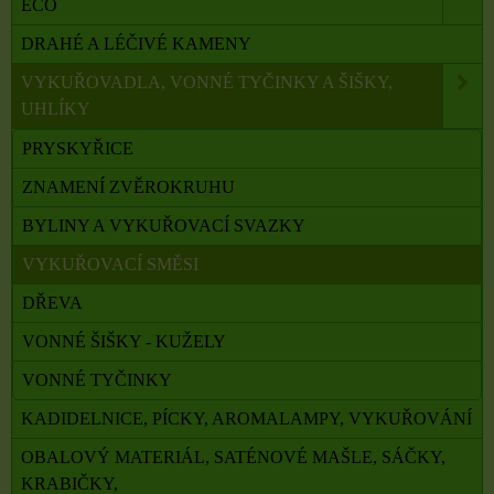
ECO
DRAHÉ A LÉČIVÉ KAMENY
VYKUŘOVADLA, VONNÉ TYČINKY A ŠIŠKY,
UHLÍKY
PRYSKYŘICE
ZNAMENÍ ZVĚROKRUHU
BYLINY A VYKUŘOVACÍ SVAZKY
VYKUŘOVACÍ SMĚSI
DŘEVA
VONNÉ ŠIŠKY - KUŽELY
VONNÉ TYČINKY
KADIDELNICE, PÍCKY, AROMALAMPY, VYKUŘOVÁNÍ
OBALOVÝ MATERIÁL, SATÉNOVÉ MAŠLE, SÁČKY,
KRABIČKY,