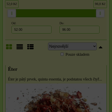
52,0 Kč
96,0 Kč
Od:
Do:
Pouze skladem
Mřížka
Seznam
Tabulka
Éter
Éter je pátý prvek, quinta essentia, je podstatou všech čtyř...