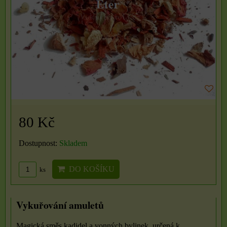
80 Kč
Dostupnost:
Skladem
DO KOŠÍKU
ks
Vykuřování amuletů
Magická směs kadidel a vonných bylinek, určená k