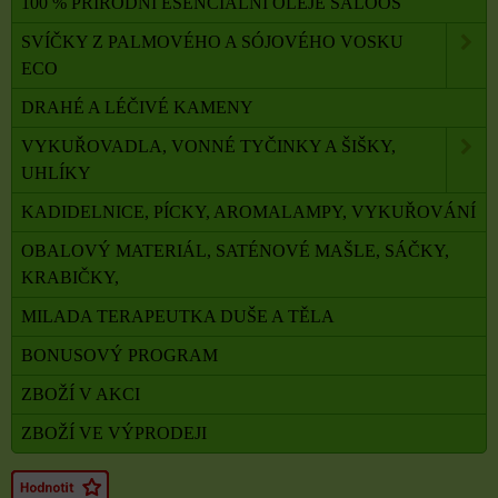
100 % PŘÍRODNÍ ESENCIÁLNÍ OLEJE SALOOS
SVÍČKY Z PALMOVÉHO A SÓJOVÉHO VOSKU
ECO
DRAHÉ A LÉČIVÉ KAMENY
VYKUŘOVADLA, VONNÉ TYČINKY A ŠIŠKY,
UHLÍKY
KADIDELNICE, PÍCKY, AROMALAMPY, VYKUŘOVÁNÍ
OBALOVÝ MATERIÁL, SATÉNOVÉ MAŠLE, SÁČKY,
KRABIČKY,
MILADA TERAPEUTKA DUŠE A TĚLA
BONUSOVÝ PROGRAM
ZBOŽÍ V AKCI
ZBOŽÍ VE VÝPRODEJI