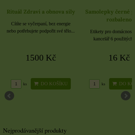
Rituál Zdraví a obnova síly
Samolepky černé 
rozbaleno
Cítíte se vyčerpaní, bez energie
nebo potřebujete podpořit své tělo...
Etikety pro domácnost, 
kancelář 6 použitých 
1500 Kč
16 Kč
DO KOŠÍKU
DO KO
ks
ks
Nejprodávanější produkty