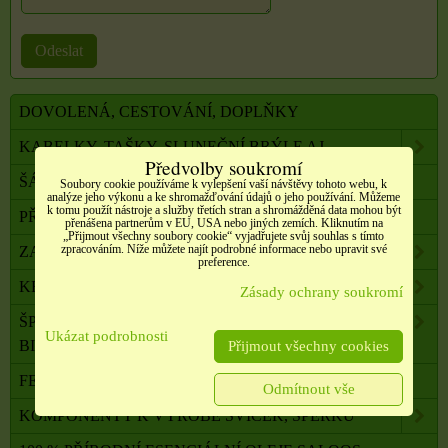
Odeslat
DOVOLENÁ, CESTOVÁNÍ, DOPLŇKY
KABELKY, TAŠKY, SLUNEČNÍ BRÝLE AJ.
Předvolby soukromí
ŠÁLY, ŠÁTKY, NÁKRČNÍKY, PONOŽKY
Soubory cookie používáme k vylepšení vaší návštěvy tohoto webu, k
analýze jeho výkonu a ke shromažďování údajů o jeho používání. Můžeme
k tomu použít nástroje a služby třetích stran a shromážděná data mohou být
PŘÍČESKY, DOPLŇKY DO VLASŮ
přenášena partnerům v EU, USA nebo jiných zemích. Kliknutím na
„Přijmout všechny soubory cookie“ vyjadřujete svůj souhlas s tímto
zpracováním. Níže můžete najít podrobné informace nebo upravit své
ZAHRADA, BALKON, DOMÁCNOST
preference.
KRÁSA A ZDRAVÍ
Zásady ochrany soukromí
ŠPERKY, NEREZOVÁ OCEL, PŘÍRODNÍ KÁMEN,
Ukázat podrobnosti
BIŽUTERIE
Přijmout všechny cookies
FENG SHUI, ORG. PYRAMIDY, LAPAČE SNŮ
Odmítnout vše
KOMPONENTY K VÝROBĚ SVÍČEK, ŠPERKŮ