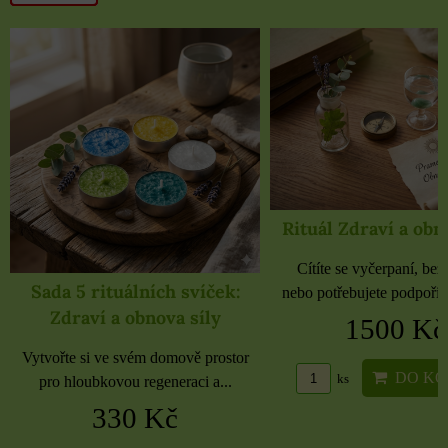
Rituál Zdraví a obnova síly
Cítíte se vyčerpaní, bez energie
ek:
nebo potřebujete podpořit své tělo...
y
1500 Kč
Samolepky če
ostor
rozba
DO KOŠÍKU
ks
...
Etikety pro domá
kancelář 6 pou