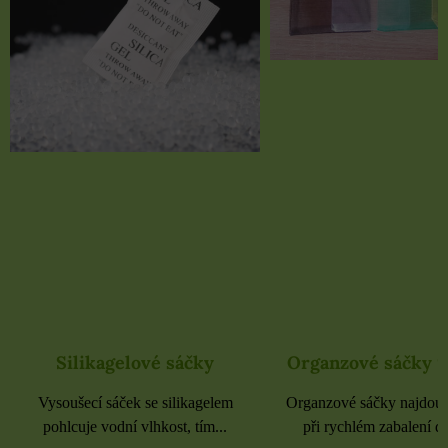
Organzové sáčky 9x12 cm
kagelové sáčky
Organzové sáčky najdou uplatnění
 sáček se silikagelem
při rychlém zabalení dárků,...
 vodní vlhkost, tím...