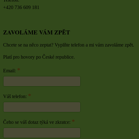
+420 736 609 181
ZAVOLÁME VÁM ZPĚT
Chcete se na něco zeptat? Vyplňte telefon a mi vám zavoláme zpět.
Platí pro hovory po České republice.
*
Email:
*
Váš telefon:
*
Čeho se váš dotaz týká ve zkratce: