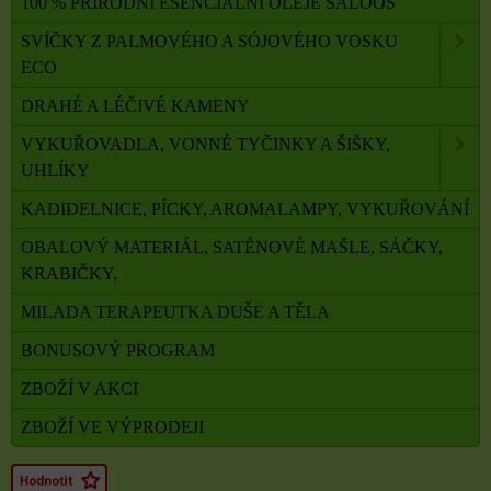
100 % PŘÍRODNÍ ESENCIÁLNÍ OLEJE SALOOS
SVÍČKY Z PALMOVÉHO A SÓJOVÉHO VOSKU
ECO
DRAHÉ A LÉČIVÉ KAMENY
VYKUŘOVADLA, VONNÉ TYČINKY A ŠIŠKY,
UHLÍKY
KADIDELNICE, PÍCKY, AROMALAMPY, VYKUŘOVÁNÍ
OBALOVÝ MATERIÁL, SATÉNOVÉ MAŠLE, SÁČKY,
KRABIČKY,
MILADA TERAPEUTKA DUŠE A TĚLA
BONUSOVÝ PROGRAM
ZBOŽÍ V AKCI
ZBOŽÍ VE VÝPRODEJI