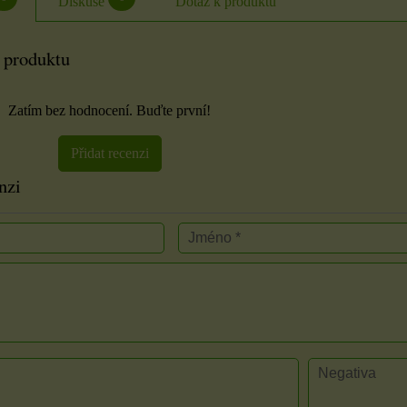
Diskuse
Dotaz k produktu
 produktu
Zatím bez hodnocení. Buďte první!
Přidat recenzi
nzi