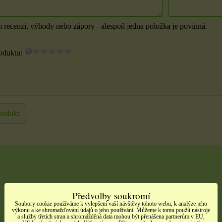
m recenzi, výhody nebo zápory - alespoň jedna položka je povinná.
oduktu:
rodukt
Předvolby soukromí
Soubory cookie používáme k vylepšení vaší návštěvy tohoto webu, k analýze jeho
výkonu a ke shromažďování údajů o jeho používání. Můžeme k tomu použít nástroje
a služby třetích stran a shromážděná data mohou být přenášena partnerům v EU,