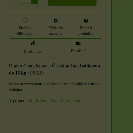
Přidat k
Přidat do
Dotaz k
Oblíbeným
seznamu
produktu
Doručení
Hlídací pes
Česká pošta - balíkovna
do 15 kg
•
95 Kč
•
Osobní odběr v Ostrově -
výdejna
Výrobce:
Od dodavatele, Od dodávateľa