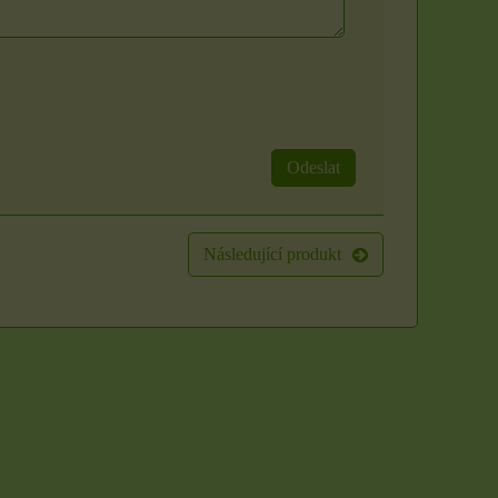
Odeslat
Následující produkt
Sada 3 rituálních