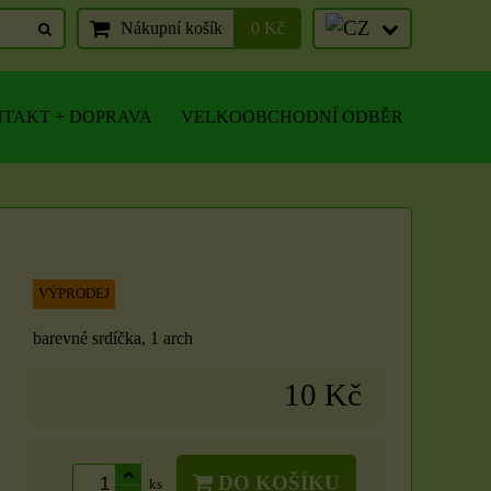
Nákupní košík
0 Kč
TAKT + DOPRAVA
VELKOOBCHODNÍ ODBĚR
VÝPRODEJ
barevné srdíčka, 1 arch
10 Kč
DO KOŠÍKU
ks