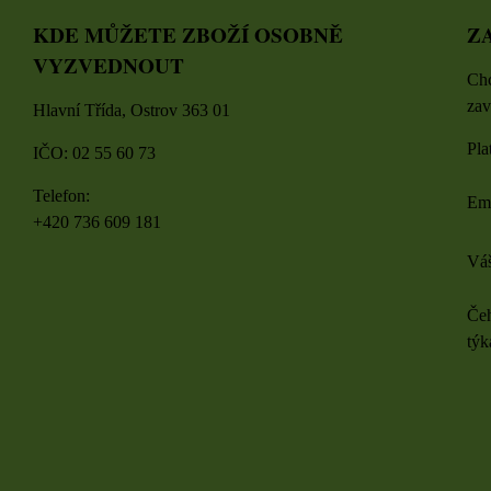
KDE MŮŽETE ZBOŽÍ OSOBNĚ
Z
VYZVEDNOUT
Chc
zav
Hlavní Třída, Ostrov 363 01
Pla
IČO: 02 55 60 73
Telefon:
Em
+420 736 609 181
Váš
Čeh
týk