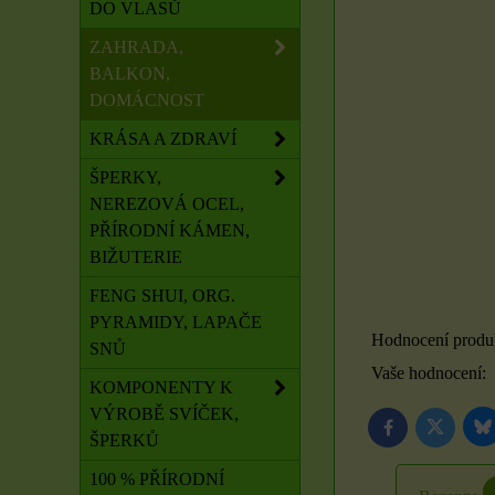
DO VLASŮ
ZAHRADA,
BALKON,
DOMÁCNOST
KRÁSA A ZDRAVÍ
ŠPERKY,
NEREZOVÁ OCEL,
PŘÍRODNÍ KÁMEN,
BIŽUTERIE
FENG SHUI, ORG.
PYRAMIDY, LAPAČE
Hodnocení produ
SNŮ
Vaše hodnocení:
KOMPONENTY K
VÝROBĚ SVÍČEK,
B
Twitter
Facebook
ŠPERKŮ
100 % PŘÍRODNÍ