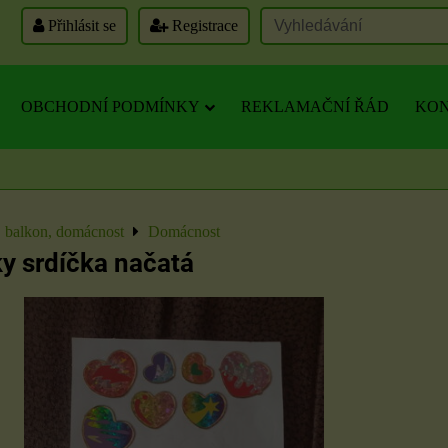
Přihlásit se
Registrace
OBCHODNÍ PODMÍNKY
REKLAMAČNÍ ŘÁD
KON
, balkon, domácnost
Domácnost
y srdíčka načatá