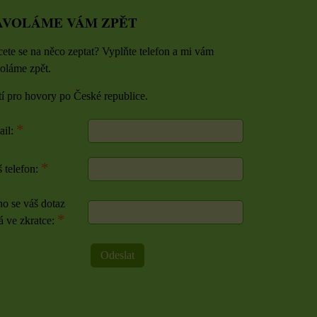
AVOLÁME VÁM ZPĚT
ete se na něco zeptat? Vyplňte telefon a mi vám
oláme zpět.
tí pro hovory po České republice.
*
ail:
*
 telefon:
o se váš dotaz
*
á ve zkratce:
Odeslat