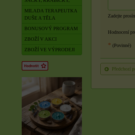
SÁČKY, KRABIČKY,
MILADA TERAPEUTKA
Zadejte prosí
DUŠE A TĚLA
BONUSOVÝ PROGRAM
Hodnocení pr
ZBOŽÍ V AKCI
*
(Povinné)
ZBOŽÍ VE VÝPRODEJI
Předchozí p
Rituál Zdraví a
obnova síly