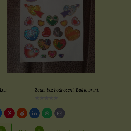
ktu:
Zatím bez hodnocení. Buďte první!
luesky
Pinterest
Reddit
LinkedIn
WhatsApp
E-
mail
0
0