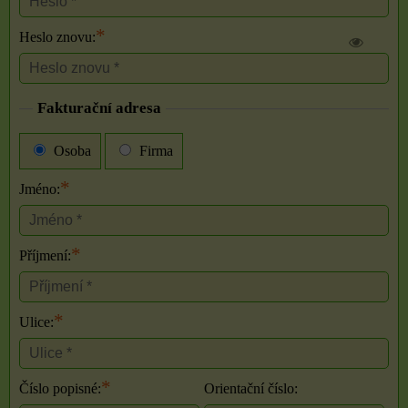
*
Heslo znovu:
Fakturační adresa
Osoba
Firma
*
Jméno:
*
Příjmení:
*
Ulice:
*
Číslo popisné:
Orientační číslo: