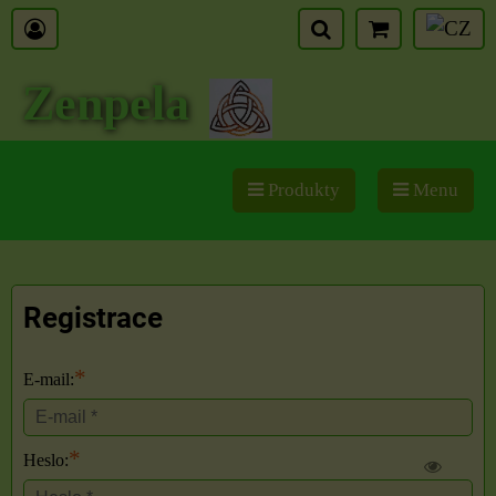
Zenpela
Produkty
Menu
Registrace
*
E-mail:
*
Heslo: