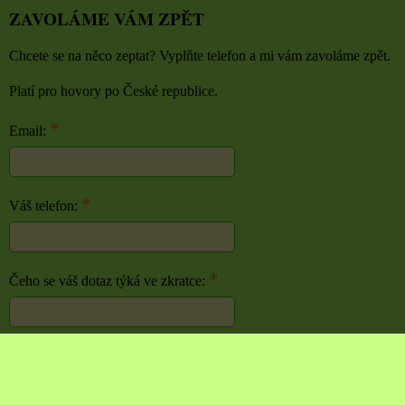
ZAVOLÁME VÁM ZPĚT
Chcete se na něco zeptat? Vyplňte telefon a mi vám zavoláme zpět.
Platí pro hovory po České republice.
*
Email:
*
Váš telefon:
*
Čeho se váš dotaz týká ve zkratce:
Odeslat
Předvolby soukromí
Zásady ochrany soukromí