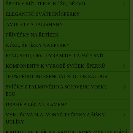
ŠPERKY BIŽUTERIE, KŮŽE, DŘEVO
ELEGANTNÍ, SVÁTEČNÍ ŠPERKY
AMULETY A TALISMANY
PŘÍVĚŠKY NA ŘETÍZEK
KŮŽE, ŘETÍZKY NA ŠPERKY
FENG SHUI, ORG. PYRAMIDY, LAPAČE SNŮ
KOMPONENTY K VÝROBĚ SVÍČEK, ŠPERKŮ
100 % PŘÍRODNÍ ESENCIÁLNÍ OLEJE SALOOS
SVÍČKY Z PALMOVÉHO A SÓJOVÉHO VOSKU
ECO
DRAHÉ A LÉČIVÉ KAMENY
VYKUŘOVADLA, VONNÉ TYČINKY A ŠIŠKY,
UHLÍKY
KADIDELNICE, PÍCKY, AROMALAMPY, VYKUŘOVÁNÍ