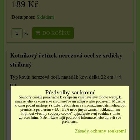
189 Kč
Dostupnost:
Skladem
DO KOŠÍKU
ks
Kotníkový řetízek nerezová ocel se srdíčky
stříbrný
Typ kovů: nerezová ocel, materiál: kov, délka 22 cm + 4
cm...
Předvolby soukromí
Soubory cookie používáme k vylepšení vaší návštěvy tohoto webu, k
analýze jeho výkonu a ke shromažďování údajů o jeho používání. Můžeme
k tomu použít nástroje a služby třetích stran a shromážděná data mohou být
přenášena partnerům v EU, USA nebo jiných zemích. Kliknutím na
„Přijmout všechny soubory cookie“ vyjadřujete svůj souhlas s tímto
zpracováním. Níže můžete najít podrobné informace nebo upravit své
preference.
Zásady ochrany soukromí