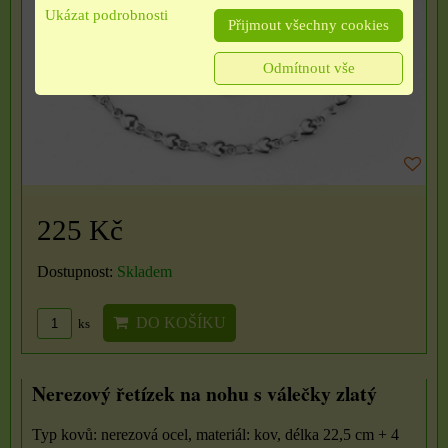
Ukázat podrobnosti
Přijmout všechny cookies
Odmítnout vše
225 Kč
Dostupnost:
Skladem
DO KOŠÍKU
ks
Nerezový řetízek na nohu s válečky zlatý
Typ kovů: nerezová ocel, materiál: kov, délka 22,5 cm + 4