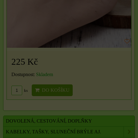
225 Kč
Dostupnost:
Skladem
DO KOŠÍKU
ks
DOVOLENÁ, CESTOVÁNÍ, DOPLŇKY
KABELKY, TAŠKY, SLUNEČNÍ BRÝLE AJ.