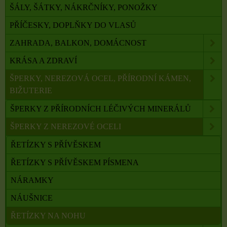
ŠÁLY, ŠÁTKY, NÁKRČNÍKY, PONOŽKY
PŘÍČESKY, DOPLŇKY DO VLASŮ
ZAHRADA, BALKON, DOMÁCNOST
KRÁSA A ZDRAVÍ
ŠPERKY, NEREZOVÁ OCEL, PŘÍRODNÍ KÁMEN,
BIŽUTERIE
ŠPERKY Z PŘÍRODNÍCH LÉČIVÝCH MINERÁLŮ
ŠPERKY Z NEREZOVÉ OCELI
ŘETÍZKY S PŘÍVĚSKEM
ŘETÍZKY S PŘÍVĚSKEM PÍSMENA
NÁRAMKY
NÁUŠNICE
ŘETÍZKY NA NOHU