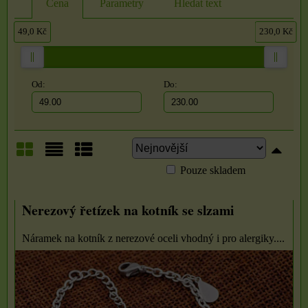
Cena
Parametry
Hledat text
49,0 Kč
230,0 Kč
Od:
Do:
Pouze skladem
Mřížka
Seznam
Tabulka
Nerezový řetízek na kotník se slzami
Náramek na kotník z nerezové oceli vhodný i pro alergiky....