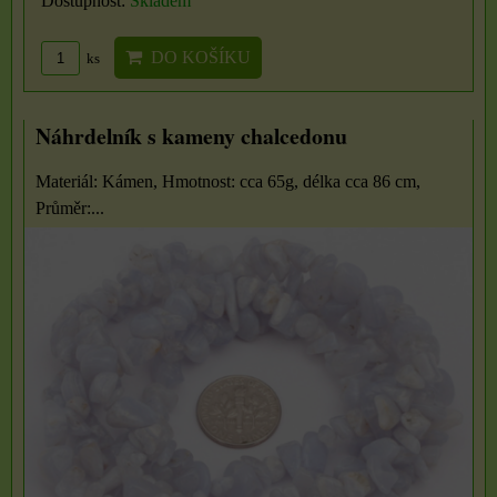
Dostupnost:
Skladem
DO KOŠÍKU
ks
Náhrdelník s kameny chalcedonu
Materiál: Kámen, Hmotnost: cca 65g, délka cca 86 cm,
Průměr:...