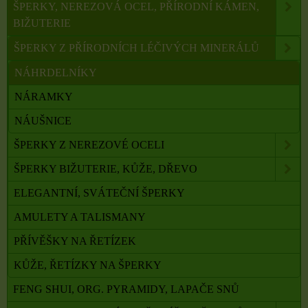
ŠPERKY, NEREZOVÁ OCEL, PŘÍRODNÍ KÁMEN,
BIŽUTERIE
ŠPERKY Z PŘÍRODNÍCH LÉČIVÝCH MINERÁLŮ
NÁHRDELNÍKY
NÁRAMKY
NÁUŠNICE
ŠPERKY Z NEREZOVÉ OCELI
ŠPERKY BIŽUTERIE, KŮŽE, DŘEVO
ELEGANTNÍ, SVÁTEČNÍ ŠPERKY
AMULETY A TALISMANY
PŘÍVĚŠKY NA ŘETÍZEK
KŮŽE, ŘETÍZKY NA ŠPERKY
FENG SHUI, ORG. PYRAMIDY, LAPAČE SNŮ