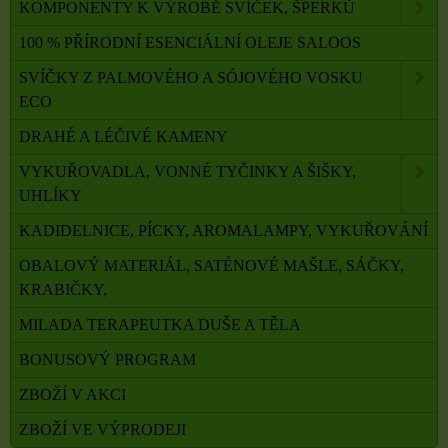
KOMPONENTY K VÝROBĚ SVÍČEK, ŠPERKŮ
100 % PŘÍRODNÍ ESENCIÁLNÍ OLEJE SALOOS
SVÍČKY Z PALMOVÉHO A SÓJOVÉHO VOSKU
ECO
DRAHÉ A LÉČIVÉ KAMENY
VYKUŘOVADLA, VONNÉ TYČINKY A ŠIŠKY,
UHLÍKY
KADIDELNICE, PÍCKY, AROMALAMPY, VYKUŘOVÁNÍ
OBALOVÝ MATERIÁL, SATÉNOVÉ MAŠLE, SÁČKY,
KRABIČKY,
MILADA TERAPEUTKA DUŠE A TĚLA
BONUSOVÝ PROGRAM
ZBOŽÍ V AKCI
ZBOŽÍ VE VÝPRODEJI