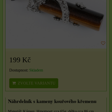
199 Kč
Dostupnost:
Skladem
ZVOLTE VARIANTU
Náhrdelník s kameny kouřového křemenu
Materiál: Kámen, Hmotnost: cca 65g, délka cca 86 cm,