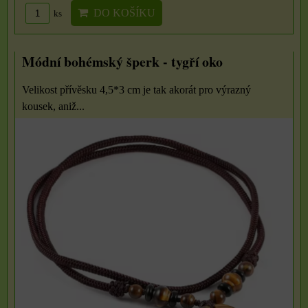
DO KOŠÍKU
ks
Módní bohémský šperk - tygří oko
Velikost přívěsku 4,5*3 cm je tak akorát pro výrazný
kousek, aniž...