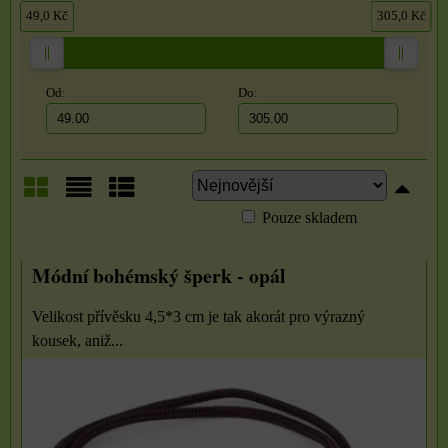
49,0 Kč
305,0 Kč
Od:
Do:
Pouze skladem
Mřížka
Seznam
Tabulka
Módní bohémský šperk - opál
Velikost přívěsku 4,5*3 cm je tak akorát pro výrazný
kousek, aniž...