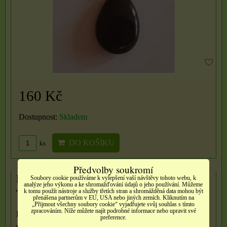
160 Kč
Dostupnost:
Skladem
DO KOŠÍKU
ks
Předvolby soukromí
Řetízek s přírodním kamenem kapkou -
Soubory cookie používáme k vylepšení vaší návštěvy tohoto webu, k
analýze jeho výkonu a ke shromažďování údajů o jeho používání. Můžeme
Tygří oko
k tomu použít nástroje a služby třetích stran a shromážděná data mohou být
přenášena partnerům v EU, USA nebo jiných zemích. Kliknutím na
„Přijmout všechny soubory cookie“ vyjadřujete svůj souhlas s tímto
zpracováním. Níže můžete najít podrobné informace nebo upravit své
Řetízek: délka cca 48 cm, materiál: nerezová ocel, kapka:
preference.
přírodní...