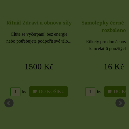
Rituál Zdraví a obnova síly
Samolepky černé 
rozbaleno
Cítíte se vyčerpaní, bez energie
nebo potřebujete podpořit své tělo...
Etikety pro domácnost, 
kancelář 6 použitých 
1500 Kč
16 Kč
DO KOŠÍKU
DO KO
ks
ks