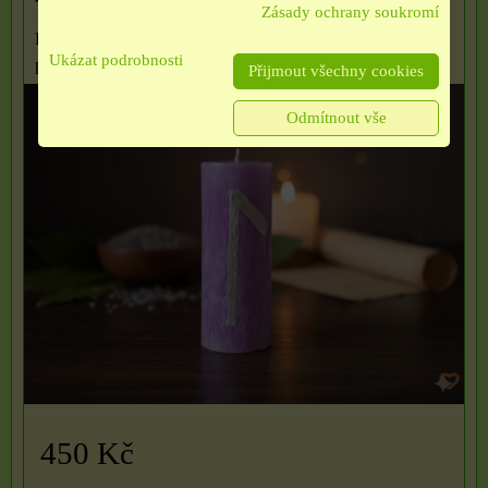
Zásady ochrany soukromí
Barva: Levandulová, Vůně: Eukalyptus, Velikost: válec
Ukázat podrobnosti
průměr 6,7...
Přijmout všechny cookies
Odmítnout vše
450 Kč