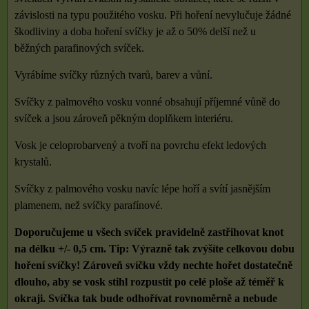
závislosti na typu použitého vosku. Při hoření nevylučuje žádné
škodliviny a doba hoření svíčky je až o 50% delší než u
běžných parafinových svíček.
Vyrábíme svíčky různých tvarů, barev a vůní.
Svíčky z palmového vosku vonné obsahují příjemné vůně do
svíček a jsou zároveň pěkným doplňkem interiéru.
Vosk je celoprobarvený a tvoří na povrchu efekt ledových
krystalů.
Svíčky z palmového vosku navíc lépe hoří a svítí jasnějším
plamenem, než svíčky parafínové.
Doporučujeme u všech svíček pravidelně zastřihovat knot
na délku +/- 0,5 cm. Tip: Výrazně tak zvýšíte celkovou dobu
hoření svíčky! Zároveň svíčku vždy nechte hořet dostatečně
dlouho, aby se vosk stihl rozpustit po celé ploše až téměř k
okraji. Svíčka tak bude odhořívat rovnoměrně a nebude