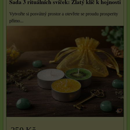
Sada 3 rituálních svíček: Zlatý klíč k hojnosti
Vytvořte si posvátný prostor a otevřete se proudu prosperity
přímo...
250 Kč