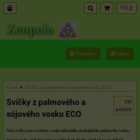
Zenpela
Produkty
Menu
Úvod
Svíčky z palmového a sójového vosku ECO
Svíčky z palmového a
196
položek
sójového vosku ECO
Naše svíčky jsou vyrobeny z nejkvalitnějšího ekologického palmového vosku,
zpracovaného unikátní šetrnou technologií. Svíčky vznikají ve speciálních