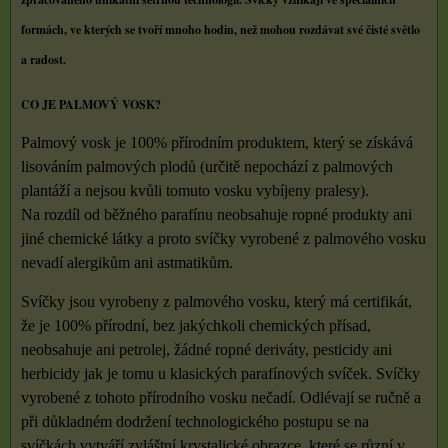
formách, ve kterých se tvoří mnoho hodin, než mohou rozdávat své čisté světlo
a radost.
CO JE PALMOVÝ VOSK?
Palmový vosk je 100% přírodním produktem, který se získává
lisováním palmových plodů (určitě nepochází z palmových
plantáží a nejsou kvůli tomuto vosku vybíjeny pralesy).
Na rozdíl od běžného parafínu neobsahuje ropné produkty ani
jiné chemické látky a proto svíčky vyrobené z palmového vosku
nevadí alergikům ani astmatikům.
Svíčky jsou vyrobeny z palmového vosku, který má certifikát,
že je 100% přírodní, bez jakýchkoli chemických přísad,
neobsahuje ani petrolej, žádné ropné deriváty, pesticidy ani
herbicidy jak je tomu u klasických parafínových svíček. Svíčky
vyrobené z tohoto přírodního vosku nečadí. Odlévají se ručně a
při důkladném dodržení technologického postupu se na
svíčkách vytváří zvláštní krystalické obrazce, které se různí v