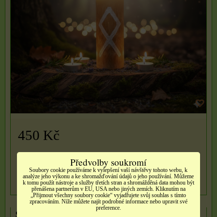
450 Kč
Dostupnost:
Skladem
Předvolby soukromí
Soubory cookie používáme k vylepšení vaší návštěvy tohoto webu, k
analýze jeho výkonu a ke shromažďování údajů o jeho používání. Můžeme
DO KOŠÍKU
ks
k tomu použít nástroje a služby třetích stran a shromážděná data mohou být
přenášena partnerům v EU, USA nebo jiných zemích. Kliknutím na
„Přijmout všechny soubory cookie“ vyjadřujete svůj souhlas s tímto
zpracováním. Níže můžete najít podrobné informace nebo upravit své
preference.
Svíčka Laguz – Proud Intuice