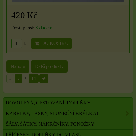
420 Kč
Dostupnost:
Skladem
DO KOŠÍKU
ks
Nahoru
Další produkty
1
2
14
DOVOLENÁ, CESTOVÁNÍ, DOPLŇKY
KABELKY, TAŠKY, SLUNEČNÍ BRÝLE AJ.
ŠÁLY, ŠÁTKY, NÁKRČNÍKY, PONOŽKY
PŘÍČESKY, DOPLŇKY DO VLASŮ