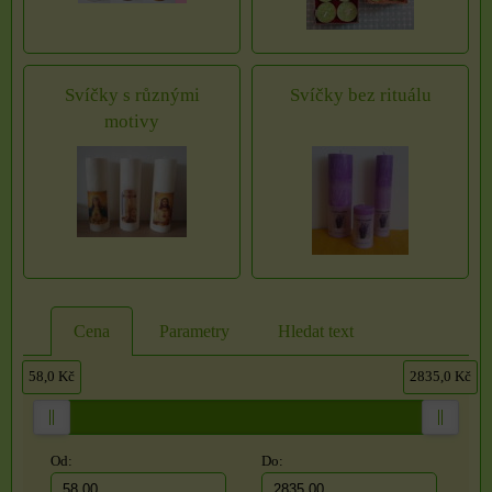
Svíčky s různými
Svíčky bez rituálu
motivy
Cena
Parametry
Hledat text
58,0 Kč
2835,0 Kč
Od:
Do: