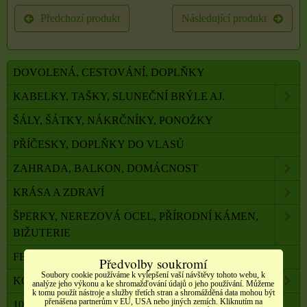
Předchozí produkt
Následující produkt
DOVOLENÁ, CESTOVÁNÍ, DOPLŇKY
KABELKY, TAŠKY, SLUNEČNÍ BRÝLE AJ.
ŠÁLY, ŠÁTKY, NÁKRČNÍKY, PONOŽKY
PŘÍČESKY, DOPLŇKY DO VLASŮ
ZAHRADA, BALKON, DOMÁCNOST
KRÁSA A ZDRAVÍ
ŠPERKY, NEREZOVÁ OCEL, PŘÍRODNÍ KÁMEN,
BIŽUTERIE
FENG SHUI, ORG. PYRAMIDY, LAPAČE SNŮ
Předvolby soukromí
Soubory cookie používáme k vylepšení vaší návštěvy tohoto webu, k
KOMPONENTY K VÝROBĚ SVÍČEK, ŠPERKŮ
analýze jeho výkonu a ke shromažďování údajů o jeho používání. Můžeme
k tomu použít nástroje a služby třetích stran a shromážděná data mohou být
přenášena partnerům v EU, USA nebo jiných zemích. Kliknutím na
100 % PŘÍRODNÍ ESENCIÁLNÍ OLEJE SALOOS