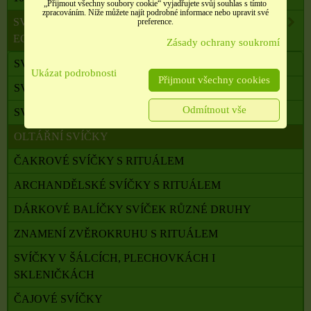
„Přijmout všechny soubory cookie“ vyjadřujete svůj souhlas s tímto
zpracováním. Níže můžete najít podrobné informace nebo upravit své
SVÍČKY Z PALMOVÉHO A SÓJOVÉHO VOSKU
preference.
ECO
Zásady ochrany soukromí
SVÍČKY S RITUÁLEM
Ukázat podrobnosti
Přijmout všechny cookies
SVÍČKY RITUÁLNÍ S RUNAMI
Odmítnout vše
SVÍČKY PRO RŮZNÉ RITUÁLY
OLTÁŘNÍ SVÍČKY
ČAKROVÉ SVÍČKY S RITUÁLEM
ARCHANDĚLSKÉ SVÍČKY S RITUÁLEM
DÁRKOVÉ BALÍČKY SVÍČEK RŮZNÉ DRUHY
ZNAMENÍ ZVĚROKRUHU S RITUÁLEM
SVÍČKY V ŠÁLCÍCH, PLECHOVKÁCH I
SKLENIČKÁCH
ČAJOVÉ SVÍČKY