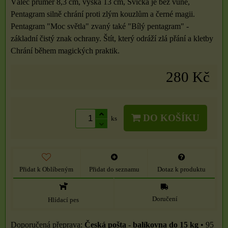
Válec průměr 8,3 cm, výška 13 cm, Svíčka je bez vůně,
Pentagram silně chrání proti zlým kouzlům a černé magii.
Pentagram "Moc světla" zvaný také "Bílý pentagram" -
základní čistý znak ochrany. Štít, který odráží zlá přání a kletby
Chrání během magických praktik.
280 Kč
DO KOŠÍKU
ks
Přidat k Oblíbeným
Přidat do seznamu
Dotaz k produktu
Doručení
Hlídací pes
Česká pošta - balíkovna do 15 kg
•
95