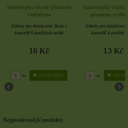
Samolepky černé písmena
Samolepky třpitivé
rozbaleno
písmena rozbal
Etikety pro domácnost, školu i
Etikety pro domácnost, 
kancelář 6 použitých archů
kancelář 4 použité a
16 Kč
13 Kč
DO KOŠÍKU
DO KO
ks
ks
Nejprodávanější produkty