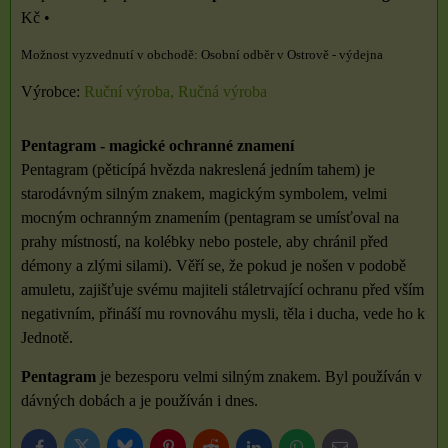
Kč
•
Osobní odběr v Ostrově - výdejna
Výrobce:
Ruční výroba, Ručná výroba
Pentagram - magické ochranné znamení
Pentagram (pěticípá hvězda nakreslená jedním tahem) je
starodávným silným znakem, magickým symbolem, velmi
mocným ochranným znamením (pentagram se umísťoval na
prahy místností, na kolébky nebo postele, aby chránil před
démony a zlými silami). Věří se, že pokud je nošen v podobě
amuletu, zajišťuje svému majiteli stáletrvající ochranu před vším
negativním, přináší mu rovnováhu mysli, těla i ducha, vede ho k
Jednotě.
Pentagram
je bezesporu velmi silným znakem. Byl používán v
dávných dobách a je používán i dnes.