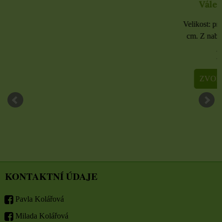
Válec výška 16
Velikost: průměr 6,7 cm,
cm. Z nabídky si zvolte v
180 Kč
ZVOLTE VARIA
KONTAKTNÍ ÚDAJE
Pavla Kolářová
Milada Kolářová