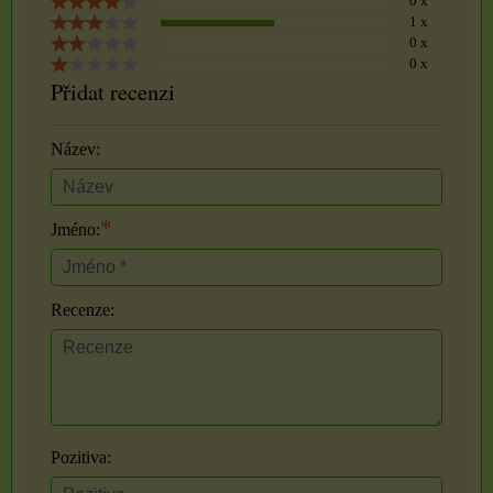
0 x
1 x
0 x
0 x
Přidat recenzi
Název:
*
Jméno:
Recenze:
Pozitiva: