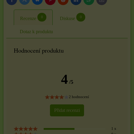
Bluesky
Twitter
Facebook
Pinterest
Reddit
LinkedIn
WhatsApp
E-
mail
0
0
Recenze
Diskuse
Dotaz k produktu
Hodnocení produktu
4
/5
2 hodnocení
Přidat recenzi
1 x