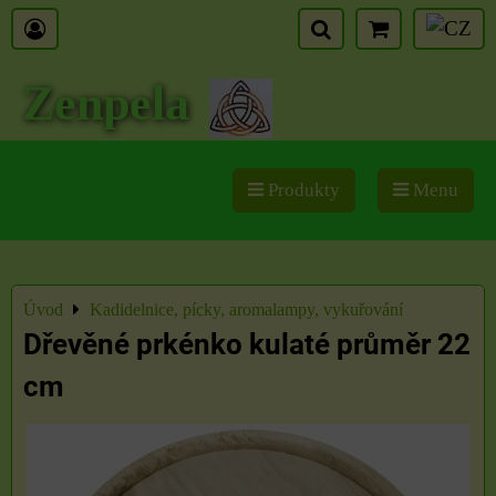
Zenpela
Produkty
Menu
Úvod
Kadidelnice, pícky, aromalampy, vykuřování
Dřevěné prkénko kulaté průměr 22
cm