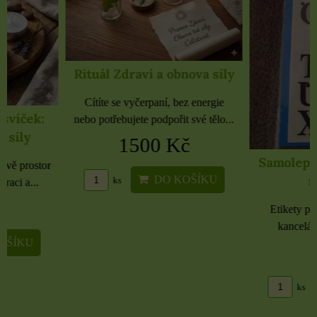
Rituál Zdraví a obnova síly
Cítíte se vyčerpaní, bez energie
nebo potřebujete podpořit své tělo...
1500 Kč
Samolepky černé 
rozbaleno
DO KOŠÍKU
ks
Etikety pro domácnost, 
kancelář 6 použitých 
16 Kč
DO KO
ks