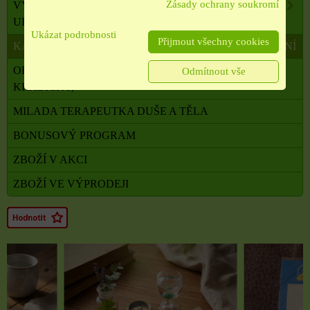
Zásady ochrany soukromí
VYKUŘOVADLA, VONNÉ TYČINKY A ŠIŠKY,
UHLÍKY
Ukázat podrobnosti
Přijmout všechny cookies
KADIDELNICE, PÍCKY, AROMALAMPY, VYKUŘOVÁNÍ
OBALOVÝ MATERIÁL, SATÉNOVÉ MAŠLE, SÁČKY,
Odmítnout vše
KRABIČKY,
MILADA TERAPEUTKA DUŠE A TĚLA
BONUSOVÝ PROGRAM
ZBOŽÍ V AKCI
ZBOŽÍ VE VÝPRODEJI