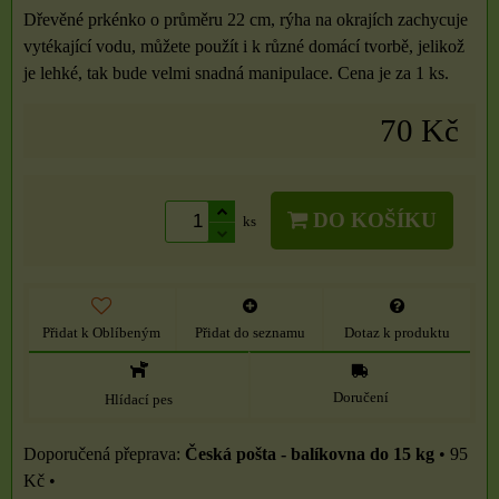
Dřevěné prkénko o průměru 22 cm, rýha na okrajích zachycuje
vytékající vodu, můžete použít i k různé domácí tvorbě, jelikož
je lehké, tak bude velmi snadná manipulace. Cena je za 1 ks.
70 Kč
DO KOŠÍKU
ks
Přidat k Oblíbeným
Přidat do seznamu
Dotaz k produktu
Doručení
Hlídací pes
Česká pošta - balíkovna do 15 kg
•
95
Kč
•