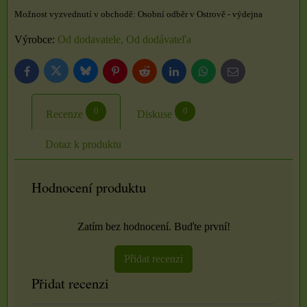
Osobní odběr v Ostrově - výdejna
Výrobce:
Od dodavatele, Od dodávateľa
Bluesky
Twitter
Facebook
Pinterest
Reddit
LinkedIn
WhatsApp
E-
mail
0
0
Recenze
Diskuse
Dotaz k produktu
Hodnocení produktu
Zatím bez hodnocení. Buďte první!
Přidat recenzi
Přidat recenzi