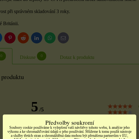
vost při správném skladování 3 roky.
 Británii.
luesky
Pinterest
Reddit
LinkedIn
WhatsApp
E-
mail
0
0
Diskuse
Dotaz k produktu
 produktu
5
/5
Předvolby soukromí
1 hodnocení
Soubory cookie používáme k vylepšení vaší návštěvy tohoto webu, k analýze jeho
výkonu a ke shromažďování údajů o jeho používání. Můžeme k tomu použít nástroje
a služby třetích stran a shromážděná data mohou být přenášena partnerům v EU,
Přidat recenzi