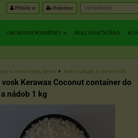
Přihlásit se
Registrace
OBCHODNÍ PODMÍNKY
REKLAMAČNÍ ŘÁD
KON
nty k výrobě svíček, šperků
Vosky a přísady k výrobě svíček
 vosk Kerawax Coconut container do
 a nádob 1 kg