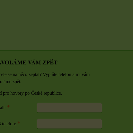
ZVOLTE VARIANTU
ZVOLTE VARIANTU
AVOLÁME VÁM ZPĚT
ete se na něco zeptat? Vyplňte telefon a mi vám
oláme zpět.
tí pro hovory po České republice.
*
ail:
*
 telefon: