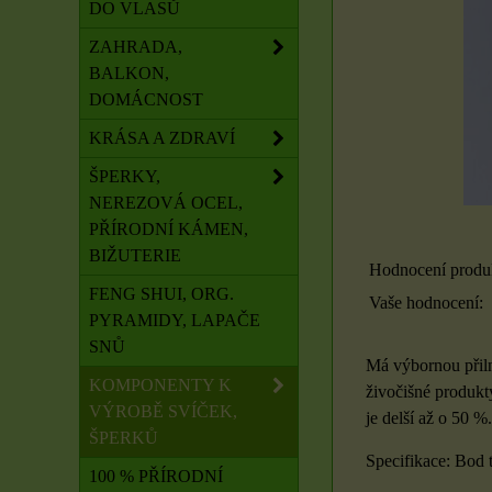
DO VLASŮ
ZAHRADA,
BALKON,
DOMÁCNOST
KRÁSA A ZDRAVÍ
ŠPERKY,
NEREZOVÁ OCEL,
PŘÍRODNÍ KÁMEN,
BIŽUTERIE
Hodnocení produ
FENG SHUI, ORG.
Vaše hodnocení:
PYRAMIDY, LAPAČE
SNŮ
Má výbornou přiln
KOMPONENTY K
živočišné produkty
VÝROBĚ SVÍČEK,
je delší až o 50 %.
ŠPERKŮ
Specifikace: Bod t
100 % PŘÍRODNÍ