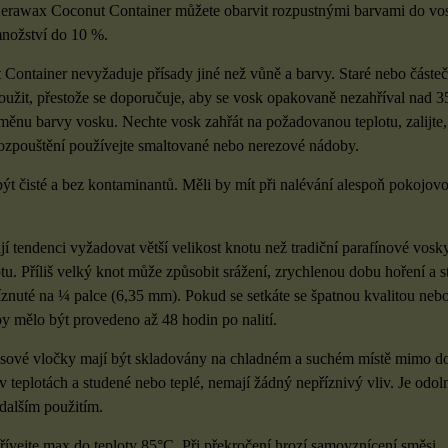
awax Coconut Container můžete obarvit rozpustnými barvami do vosku
nožství do 10 %.
ontainer nevyžaduje přísady jiné než vůně a barvy. Staré nebo částe
užit, přestože se doporučuje, aby se vosk opakovaně nezahříval nad 35
ěnu barvy vosku. Nechte vosk zahřát na požadovanou teplotu, zalijte,
rozpouštění používejte smaltované nebo nerezové nádoby.
t čisté a bez kontaminantů. Měli by mít při nalévání alespoň pokojovou
í tendenci vyžadovat větší velikost knotu než tradiční parafínové vosk
tu. Příliš velký knot může způsobit srážení, zrychlenou dobu hoření a s
znuté na ¼ palce (6,35 mm). Pokud se setkáte se špatnou kvalitou nebo 
by mělo být provedeno až 48 hodin po nalití.
ové vločky mají být skladovány na chladném a suchém místě mimo dosa
teplotách a studené nebo teplé, nemají žádný nepříznivý vliv. Je odoln
dalším použitím.
řívejte max do teploty 85°C. Při překročení hrozí samovznícení směsi.