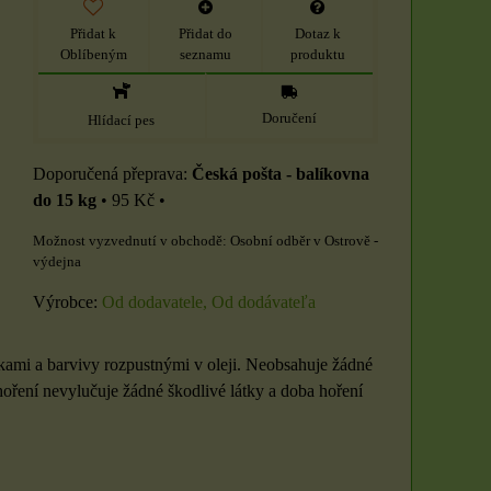
Přidat k
Přidat do
Dotaz k
Oblíbeným
seznamu
produktu
Doručení
Hlídací pes
Česká pošta - balíkovna
do 15 kg
•
95 Kč
•
Osobní odběr v Ostrově -
výdejna
Výrobce:
Od dodavatele, Od dodávateľa
kami a barvivy rozpustnými v oleji. Neobsahuje žádné
 hoření nevylučuje žádné škodlivé látky a doba hoření