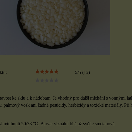
ktu:
5
/
5
(
1
x)
avost ke sklu a k nádobám. Je vhodný pro další míchání s vonnými lát
, palmový vosk ani žádné pesticidy, herbicidy a toxické materiály. Při
ání/tuhnutí 50/33 °C. Barva: vizuální bílá až světle smetanová