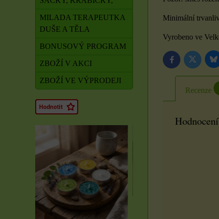
SÁČKY, KRABIČKY,
MILADA TERAPEUTKA
Minimální trvanli
DUŠE A TĚLA
Vyrobeno ve Velké
BONUSOVÝ PROGRAM
B
Twitter
Facebook
ZBOŽÍ V AKCI
ZBOŽÍ VE VÝPRODEJI
Recenze
Hodnocení