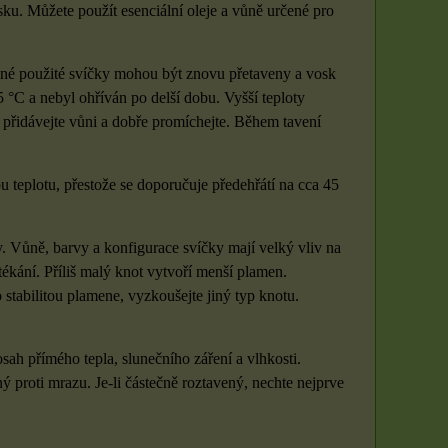
. Můžete použít esenciální oleje a vůně určené pro
čné použité svíčky mohou být znovu přetaveny a vosk
 °C a nebyl ohříván po delší dobu. Vyšší teploty
 přidávejte vůni a dobře promíchejte. Během tavení
 teplotu, přestože se doporučuje předehřátí na cca 45
y. Vůně, barvy a konfigurace svíčky mají velký vliv na
tékání. Příliš malý knot vytvoří menší plamen.
stabilitou plamene, vyzkoušejte jiný typ knotu.
h přímého tepla, slunečního záření a vlhkosti.
ý proti mrazu. Je-li částečně roztavený, nechte nejprve