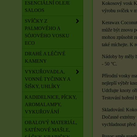
ESENCIÁLNÍ OLEJE
Kokosový vosk Ker
SALOOS
výrobu svíček v m
SVÍČKY Z
Kerawax Coconut C
PALMOVÉHO A
může být znovu po
SÓJOVÉHO VOSKU
mohou způsobit zm
ECO
také míchejte. K 
DRAHÉ A LÉČIVÉ
Nádoby by měly bý
KAMENY
- 50 °C.
VYKUŘOVADLA,
Přírodní vosky maj
VONNÉ TYČINKY A
nejlepší výběr kno
ŠIŠKY, UHLÍKY
Udržujte knoty oří
KADIDELNICE, PÍCKY,
Testování hoření 
AROMALAMPY,
Skladování: Kokos
VYKUŘOVÁNÍ
Dočasné extrémy v 
OBALOVÝ MATERIÁL,
vychladnout před 
SATÉNOVÉ MAŠLE,
Pozor: směs rozeh