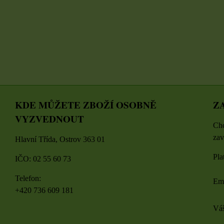
DO KOŠÍKU
ZVOLTE VARIANTU
U
ks
KDE MŮŽETE ZBOŽÍ OSOBNĚ
Z
VYZVEDNOUT
Chc
zav
Hlavní Třída, Ostrov 363 01
Pla
IČO: 02 55 60 73
Telefon:
Em
+420 736 609 181
Váš