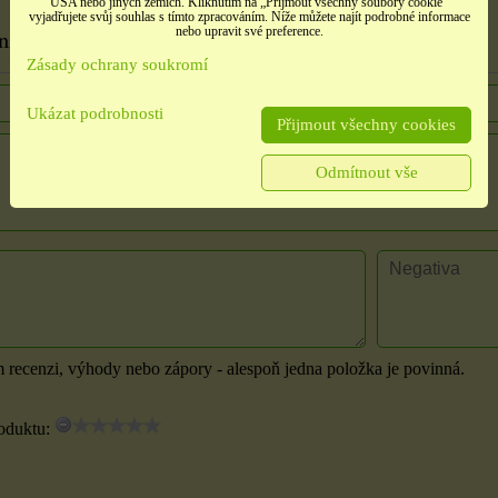
USA nebo jiných zemích. Kliknutím na „Přijmout všechny soubory cookie“
vyjadřujete svůj souhlas s tímto zpracováním. Níže můžete najít podrobné informace
nebo upravit své preference.
nzi
Zásady ochrany soukromí
Ukázat podrobnosti
Přijmout všechny cookies
Odmítnout vše
é
Samolepky třpitivé
Samolepky srdíčka
no
zlaté písmena
načatá
rozbaleno
t,
barevné srdíčka, 1 arch
tých
Etikety pro domácnost,
školu i kancelář 4 použité
archy
m recenzi, výhody nebo zápory - alespoň jedna položka je povinná.
oduktu:
13 Kč
10 Kč