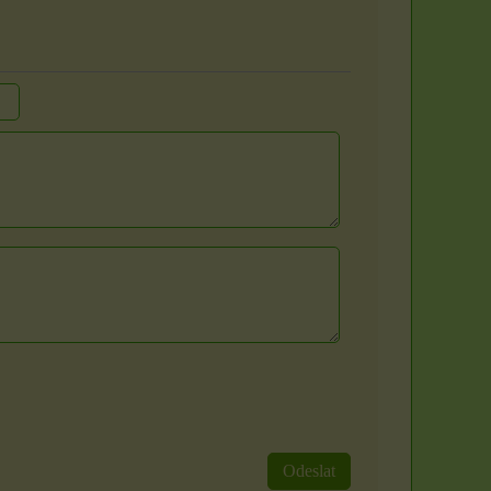
Sada 3 rituálních
Rituál Zlatý klíč k
svíček: Zlatý klíč k
hojnosti
hojnosti
Máte pocit, že se ve vašem
životě zastavil proud? Že i
Vytvořte si posvátný prostor
přes...
a otevřete se proudu
prosperity přímo...
250 Kč
1500 Kč
Odeslat