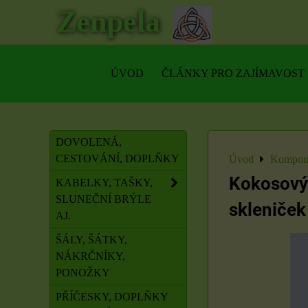
Zenpela
ÚVOD
ČLÁNKY PRO ZAJÍMAVOST
DOVOLENÁ,
CESTOVÁNÍ, DOPLŇKY
Úvod
Kompone
Kokosový
KABELKY, TAŠKY,
SLUNEČNÍ BRÝLE
skleniček
AJ.
ŠÁLY, ŠÁTKY,
NÁKRČNÍKY,
PONOŽKY
PŘÍČESKY, DOPLŇKY