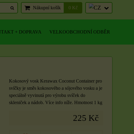
Nákupní košík
0 Kč
TAKT + DOPRAVA
VELKOOBCHODNÍ ODBĚR
Kokosový vosk Kerawax Coconut Container pro
svíčky je směs kokosového a sójového vosku a je
speciálně vyvinutá pro výrobu svíček do
skleniček a nádob. Více info níže. Hmotnost 1 kg
225 Kč