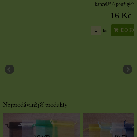
kancelář 6 použitých 
16 Kč
DO KO
ks
Nejprodávanější produkty