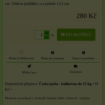
cm. Velikost podšálku: cca průměr 13,5 cm.
280 Kč
DO KOŠÍKU
ks
Přidat k Oblíbeným
Přidat do seznamu
Dotaz k produktu
Doručení
Hlídací pes
Česká pošta - balíkovna do 15 kg
•
95
Kč
•
Osobní odběr v Ostrově - výdejna