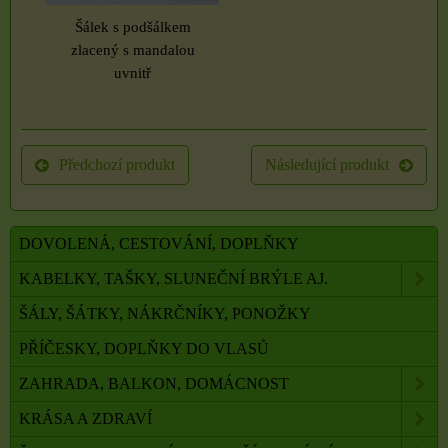
Šálek s podšálkem
zlacený s mandalou
uvnitř
Předchozí produkt
Následující produkt
DOVOLENÁ, CESTOVÁNÍ, DOPLŇKY
KABELKY, TAŠKY, SLUNEČNÍ BRÝLE AJ.
ŠÁLY, ŠÁTKY, NÁKRČNÍKY, PONOŽKY
PŘÍČESKY, DOPLŇKY DO VLASŮ
ZAHRADA, BALKON, DOMÁCNOST
KRÁSA A ZDRAVÍ