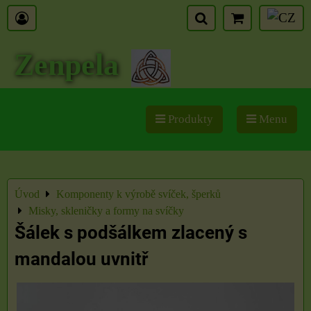
Zenpela
Produkty
Menu
Úvod
Komponenty k výrobě svíček, šperků
Misky, skleničky a formy na svíčky
Šálek s podšálkem zlacený s
mandalou uvnitř