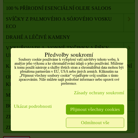
100 % PŘÍRODNÍ ESENCIÁLNÍ OLEJE SALOOS
SVÍČKY Z PALMOVÉHO A SÓJOVÉHO VOSKU
ECO
DRAHÉ A LÉČIVÉ KAMENY
VYKUŘOVADLA, VONNÉ TYČINKY A ŠIŠKY,
Předvolby soukromí
UHLÍKY
Soubory cookie používáme k vylepšení vaší návštěvy tohoto webu, k
analýze jeho výkonu a ke shromažďování údajů o jeho používání. Můžeme
KADIDELNICE, PÍCKY, AROMALAMPY, VYKUŘOVÁNÍ
k tomu použít nástroje a služby třetích stran a shromážděná data mohou být
přenášena partnerům v EU, USA nebo jiných zemích. Kliknutím na
„Přijmout všechny soubory cookie“ vyjadřujete svůj souhlas s tímto
OBALOVÝ MATERIÁL, SATÉNOVÉ MAŠLE, SÁČKY,
zpracováním. Níže můžete najít podrobné informace nebo upravit své
preference.
KRABIČKY,
Zásady ochrany soukromí
MILADA TERAPEUTKA DUŠE A TĚLA
BONUSOVÝ PROGRAM
Ukázat podrobnosti
Přijmout všechny cookies
ZBOŽÍ V AKCI
Odmítnout vše
ZBOŽÍ VE VÝPRODEJI