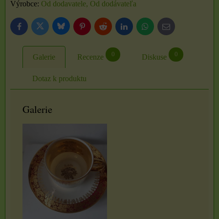
Výrobce:
Od dodavatele, Od dodávateľa
Bluesky
Twitter
Facebook
Pinterest
Reddit
LinkedIn
WhatsApp
E-
mail
0
0
Galerie
Recenze
Diskuse
Dotaz k produktu
Galerie