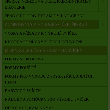
ŠPERKY, NEREZOVÁ OCEL, PŘÍRODNÍ KÁMEN,
BIŽUTERIE
FENG SHUI, ORG. PYRAMIDY, LAPAČE SNŮ
KOMPONENTY K VÝROBĚ SVÍČEK, ŠPERKŮ
VOSKY A PŘÍSADY K VÝROBĚ SVÍČEK
KNOTY A POMŮCKY K JEJICH UCHYCENÍ
MISKY, SKLENIČKY A FORMY NA SVÍČKY
FORMY SILIKONOVÉ
FORMY POUŽITÉ
FORMY PRO VÝROBU Z PRYSKYŘICE A JINÝCH
HMOT
BARVY DO SVÍČEK
NÁDOBY A POMŮCKY PRO VÝROBU SVÍČEK
DEKORACE, KAMÍNKY AJ.