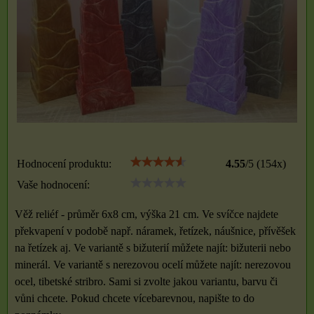
Hodnocení produktu:
4.55
/
5
(
154
x)
Vaše hodnocení:
Věž reliéf - průměr 6x8 cm, výška 21 cm. Ve svíčce najdete
překvapení v podobě např. náramek, řetízek, náušnice, přívěšek
na řetízek aj. Ve variantě s bižuterií můžete najít: bižuterii nebo
minerál. Ve variantě s nerezovou ocelí můžete najít: nerezovou
ocel, tibetské stribro. Sami si zvolte jakou variantu, barvu či
vůni chcete. Pokud chcete vícebarevnou, napište to do