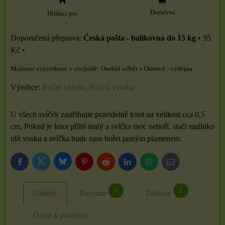
Doručení
Hlídací pes
Česká pošta - balíkovna do 15 kg
•
95
Kč
•
Osobní odběr v Ostrově - výdejna
Výrobce:
Ruční výroba, Ručná výroba
U všech svíček zastřihujte pravidelně knot na velikost cca 0,5
cm. Pokud je knot příliš malý a svíčka moc nehoří, stačí malinko
ulít vosku a svíčka bude zase hořet jasným plamenem.
Bluesky
Twitter
Facebook
Pinterest
Reddit
LinkedIn
WhatsApp
E-
mail
0
2
Galerie
Recenze
Diskuse
Dotaz k produktu