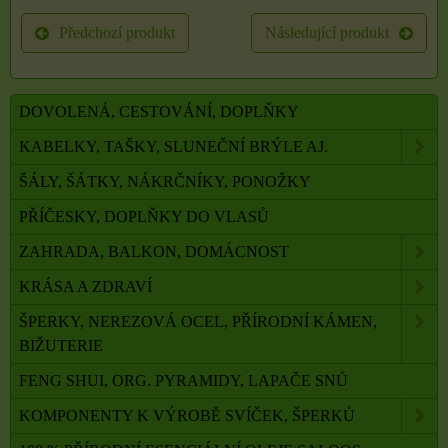
Předchozí produkt
Následující produkt
DOVOLENÁ, CESTOVÁNÍ, DOPLŇKY
KABELKY, TAŠKY, SLUNEČNÍ BRÝLE AJ.
ŠÁLY, ŠÁTKY, NÁKRČNÍKY, PONOŽKY
PŘÍČESKY, DOPLŇKY DO VLASŮ
ZAHRADA, BALKON, DOMÁCNOST
KRÁSA A ZDRAVÍ
ŠPERKY, NEREZOVÁ OCEL, PŘÍRODNÍ KÁMEN,
BIŽUTERIE
FENG SHUI, ORG. PYRAMIDY, LAPAČE SNŮ
KOMPONENTY K VÝROBĚ SVÍČEK, ŠPERKŮ