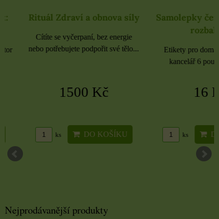
Rituál Zdraví a obnova síly
Samolepky černé 
rozbaleno
Cítíte se vyčerpaní, bez energie
nebo potřebujete podpořit své tělo...
Etikety pro domácnost, 
kancelář 6 použitých 
1500 Kč
16 Kč
DO KOŠÍKU
DO KO
ks
ks
Nejprodávanější produkty