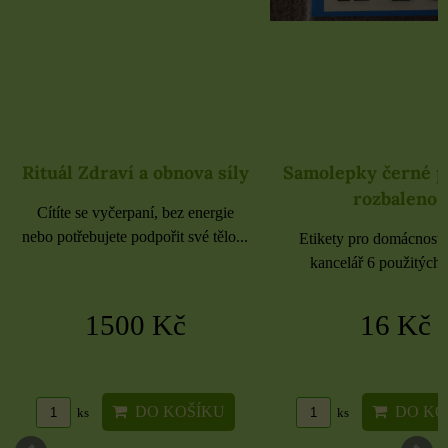
Rituál Zdraví a obnova síly
Samolepky černé 
rozbaleno
Cítíte se vyčerpaní, bez energie
nebo potřebujete podpořit své tělo...
Etikety pro domácnost, 
kancelář 6 použitých 
1500 Kč
16 Kč
DO KOŠÍKU
DO KO
ks
ks