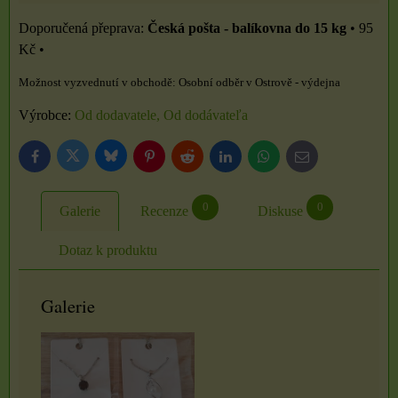
Česká pošta - balíkovna do 15 kg
•
95
Kč
•
Osobní odběr v Ostrově - výdejna
Výrobce:
Od dodavatele, Od dodávateľa
Bluesky
Twitter
Facebook
Pinterest
Reddit
LinkedIn
WhatsApp
E-
mail
0
0
Galerie
Recenze
Diskuse
Dotaz k produktu
Galerie