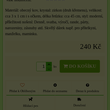
Materiál: obecný kov, krystal: zirkon (druh křemenu), velikost:
cca 3 x 1 cm i s očkem, délka řetízku: cca 45 cm, styl: moderní,
příležitosti nošení: Denně, svatba, výročí, rande, párty,
narozeniny, zásnuby atd. Skvělý dárek např. pro přítelkyni,
manželku, maminku.
240 Kč
DO KOŠÍKU
ks
Přidat k Oblíbeným
Přidat do seznamu
Dotaz k produktu
Doručení
Hlídací pes