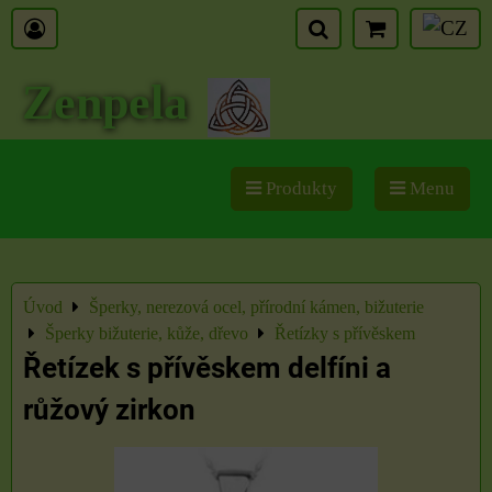
Zenpela
Produkty
Menu
Úvod
Šperky, nerezová ocel, přírodní kámen, bižuterie
Šperky bižuterie, kůže, dřevo
Řetízky s přívěskem
Řetízek s přívěskem delfíni a
růžový zirkon