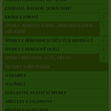
ZAHRADA, BALKON, DOMÁCNOST
KRÁSA A ZDRAVÍ
ŠPERKY, NEREZOVÁ OCEL, PŘÍRODNÍ KÁMEN,
BIŽUTERIE
ŠPERKY Z PŘÍRODNÍCH LÉČIVÝCH MINERÁLŮ
ŠPERKY Z NEREZOVÉ OCELI
ŠPERKY BIŽUTERIE, KŮŽE, DŘEVO
ŘETÍZKY S PŘÍVĚSKEM
NÁRAMKY
NÁUŠNICE
ELEGANTNÍ, SVÁTEČNÍ ŠPERKY
AMULETY A TALISMANY
PŘÍVĚŠKY NA ŘETÍZEK