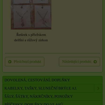
Řetízek s přívěskem
delfíni a růžový zirkon
Předchozí produkt
Následující produkt
DOVOLENÁ, CESTOVÁNÍ, DOPLŇKY
KABELKY, TAŠKY, SLUNEČNÍ BRÝLE AJ.
ŠÁLY, ŠÁTKY, NÁKRČNÍKY, PONOŽKY
PŘÍČESKY, DOPLŇKY DO VLASŮ