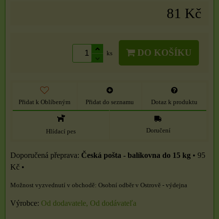
81 Kč
DO KOŠÍKU
ks
Přidat k Oblíbeným
Přidat do seznamu
Dotaz k produktu
Doručení
Hlídací pes
Česká pošta - balíkovna do 15 kg
•
95
Kč
•
Osobní odběr v Ostrově - výdejna
Výrobce:
Od dodavatele, Od dodávateľa