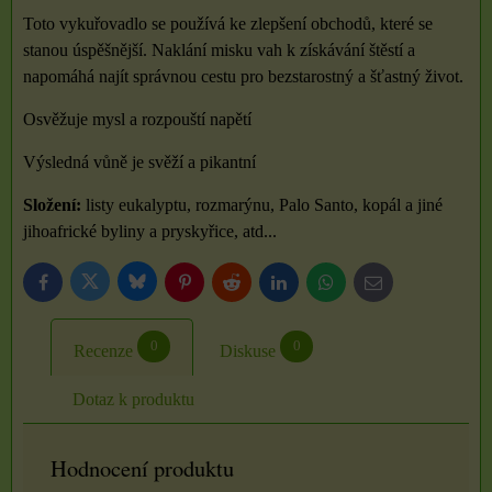
Toto vykuřovadlo se používá ke zlepšení obchodů, které se
stanou úspěšnější. Naklání misku vah k získávání štěstí a
napomáhá najít správnou cestu pro bezstarostný a šťastný život.
Osvěžuje mysl a rozpouští napětí
Výsledná vůně je svěží a pikantní
Složení:
listy eukalyptu, rozmarýnu, Palo Santo, kopál a jiné
jihoafrické byliny a pryskyřice, atd...
Bluesky
Twitter
Facebook
Pinterest
Reddit
LinkedIn
WhatsApp
E-
mail
0
0
Recenze
Diskuse
Dotaz k produktu
Hodnocení produktu