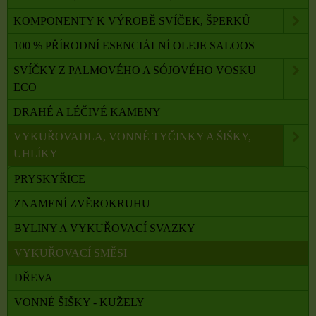
KOMPONENTY K VÝROBĚ SVÍČEK, ŠPERKŮ
100 % PŘÍRODNÍ ESENCIÁLNÍ OLEJE SALOOS
SVÍČKY Z PALMOVÉHO A SÓJOVÉHO VOSKU
ECO
DRAHÉ A LÉČIVÉ KAMENY
VYKUŘOVADLA, VONNÉ TYČINKY A ŠIŠKY,
UHLÍKY
PRYSKYŘICE
ZNAMENÍ ZVĚROKRUHU
BYLINY A VYKUŘOVACÍ SVAZKY
VYKUŘOVACÍ SMĚSI
DŘEVA
VONNÉ ŠIŠKY - KUŽELY