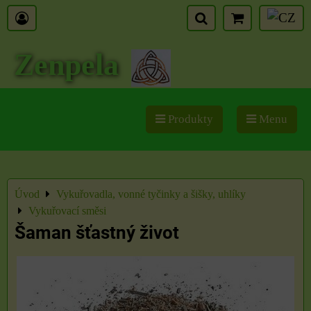
Zenpela
Produkty
Menu
Úvod
Vykuřovadla, vonné tyčinky a šišky, uhlíky
Vykuřovací směsi
Šaman šťastný život