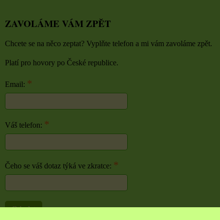
ZAVOLÁME VÁM ZPĚT
Chcete se na něco zeptat? Vyplňte telefon a mi vám zavoláme zpět.
Platí pro hovory po České republice.
*
Email:
*
Váš telefon:
*
Čeho se váš dotaz týká ve zkratce:
Odeslat