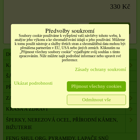
330 Kč
DO KOŠÍKU
Předvolby soukromí
ks
Soubory cookie používáme k vylepšení vaší návštěvy tohoto webu, k
analýze jeho výkonu a ke shromažďování údajů o jeho používání. Můžeme
k tomu použít nástroje a služby třetích stran a shromážděná data mohou být
přenášena partnerům v EU, USA nebo jiných zemích. Kliknutím na
„Přijmout všechny soubory cookie“ vyjadřujete svůj souhlas s tímto
DOVOLENÁ, CESTOVÁNÍ, DOPLŇKY
zpracováním. Níže můžete najít podrobné informace nebo upravit své
preference.
KABELKY, TAŠKY, SLUNEČNÍ BRÝLE AJ.
Zásady ochrany soukromí
ŠÁLY, ŠÁTKY, NÁKRČNÍKY, PONOŽKY
Ukázat podrobnosti
Přijmout všechny cookies
PŘÍČESKY, DOPLŇKY DO VLASŮ
ZAHRADA, BALKON, DOMÁCNOST
Odmítnout vše
KRÁSA A ZDRAVÍ
ŠPERKY, NEREZOVÁ OCEL, PŘÍRODNÍ KÁMEN,
BIŽUTERIE
FENG SHUI, ORG. PYRAMIDY, LAPAČE SNŮ