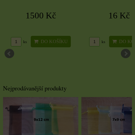
1500 Kč
16 Kč
DO KOŠÍKU
DO KO
ks
ks
Nejprodávanější produkty