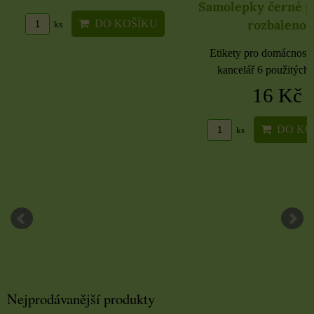
Samolepky černé 
rozbaleno
DO KOŠÍKU
ks
Etikety pro domácnost, 
kancelář 6 použitých 
16 Kč
DO KO
ks
Nejprodávanější produkty