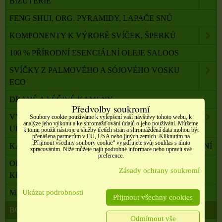
BIŽUTERIE
FENG SHUI, ORG. PYRAMIDY, LAPAČE SNŮ
KOMPONENTY K VÝROBĚ SVÍČEK, ŠPERKŮ
100 % PŘÍRODNÍ ESENCIÁLNÍ OLEJE SALOOS
SVÍČKY Z PALMOVÉHO A SÓJOVÉHO VOSKU
ECO
DRAHÉ A LÉČIVÉ KAMENY
Předvolby soukromí
VYKUŘOVADLA, VONNÉ TYČINKY A ŠIŠKY,
Soubory cookie používáme k vylepšení vaší návštěvy tohoto webu, k
analýze jeho výkonu a ke shromažďování údajů o jeho používání. Můžeme
UHLÍKY
k tomu použít nástroje a služby třetích stran a shromážděná data mohou být
přenášena partnerům v EU, USA nebo jiných zemích. Kliknutím na
„Přijmout všechny soubory cookie“ vyjadřujete svůj souhlas s tímto
KADIDELNICE, PÍCKY, AROMALAMPY, VYKUŘOVÁNÍ
zpracováním. Níže můžete najít podrobné informace nebo upravit své
preference.
OBALOVÝ MATERIÁL, SATÉNOVÉ MAŠLE, SÁČKY,
Zásady ochrany soukromí
KRABIČKY,
Ukázat podrobnosti
MILADA TERAPEUTKA DUŠE A TĚLA
Přijmout všechny cookies
BONUSOVÝ PROGRAM
Odmítnout vše