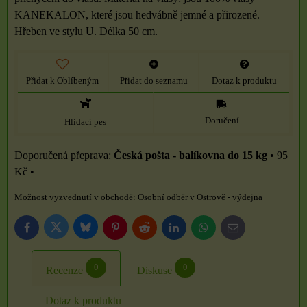
KANEKALON, které jsou hedvábně jemné a přirozené.
Hřeben ve stylu U. Délka 50 cm.
Přidat k Oblíbeným
Přidat do seznamu
Dotaz k produktu
Doručení
Hlídací pes
Česká pošta - balíkovna do 15 kg
•
95
Kč
•
Osobní odběr v Ostrově - výdejna
Bluesky
Twitter
Facebook
Pinterest
Reddit
LinkedIn
WhatsApp
E-
mail
0
0
Recenze
Diskuse
Dotaz k produktu