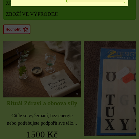
ZBOŽÍ V AKCI
ZBOŽÍ VE VÝPRODEJI
Rituál Zdraví a obnova síly
Cítíte se vyčerpaní, bez energie
nebo potřebujete podpořit své tělo...
1500 Kč