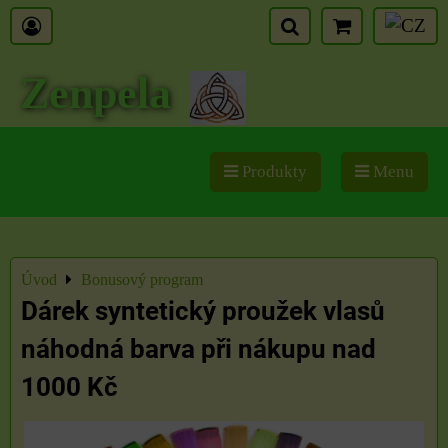
Zenpela
Produkty
Menu
Úvod
Bonusový program
Dárek syntetický proužek vlasů
náhodná barva při nákupu nad
1000 Kč