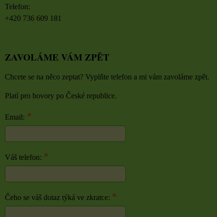
Telefon:
+420 736 609 181
ZAVOLÁME VÁM ZPĚT
Chcete se na něco zeptat? Vyplňte telefon a mi vám zavoláme zpět.
Platí pro hovory po České republice.
*
Email:
*
Váš telefon:
*
Čeho se váš dotaz týká ve zkratce: