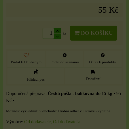
55 Kč
DO KOŠÍKU
ks
Přidat k Oblíbeným
Přidat do seznamu
Dotaz k produktu
Doručení
Hlídací pes
Česká pošta - balíkovna do 15 kg
•
95
Kč
•
Osobní odběr v Ostrově - výdejna
Výrobce:
Od dodavatele, Od dodávateľa