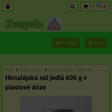
Zenpela
Produkty
Menu
Úvod
Krása a zdraví
Soli do koupele a jedlé soli
Himalájská sůl jedlá 600 g v
plastové dóze