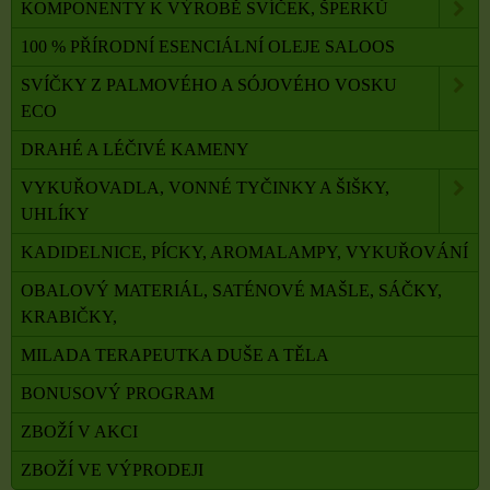
KOMPONENTY K VÝROBĚ SVÍČEK, ŠPERKŮ
100 % PŘÍRODNÍ ESENCIÁLNÍ OLEJE SALOOS
SVÍČKY Z PALMOVÉHO A SÓJOVÉHO VOSKU
ECO
DRAHÉ A LÉČIVÉ KAMENY
VYKUŘOVADLA, VONNÉ TYČINKY A ŠIŠKY,
UHLÍKY
KADIDELNICE, PÍCKY, AROMALAMPY, VYKUŘOVÁNÍ
OBALOVÝ MATERIÁL, SATÉNOVÉ MAŠLE, SÁČKY,
KRABIČKY,
MILADA TERAPEUTKA DUŠE A TĚLA
BONUSOVÝ PROGRAM
ZBOŽÍ V AKCI
ZBOŽÍ VE VÝPRODEJI