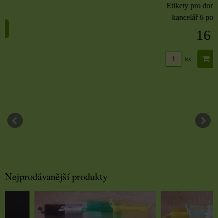
Etikety pro domácnost, 
kancelář 6 použitých 
16 Kč
DO KO
ks
Nejprodávanější produkty