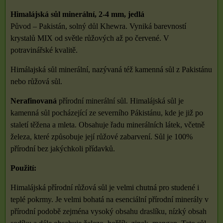
Himalájská sůl minerální, 2-4 mm, jedlá
Původ – Pakistán, solný důl Khewra. Vyniká barevností
krystalů MIX od světle růžových až po červené. V
potravinářské kvalitě.
Himálajská sůl minerální, nazývaná též kamenná sůl z Pakistánu
nebo růžová sůl.
Nerafinovaná
přírodní minerální sůl. Himalájská sůl je
kamenná sůl pocházející ze severního Pákistánu, kde je již po
staletí těžena a mleta. Obsahuje řadu minerálních látek, včetně
železa, které způsobuje její růžové zabarvení. Sůl je 100%
přírodní bez jakýchkoli přídavků.
Použití:
Himalájská přírodní růžová sůl je velmi chutná pro studené i
teplé pokrmy. Je velmi bohatá na esenciální přírodní minerály v
přírodní podobě zejména vysoký obsahu draslíku, nízký obsah