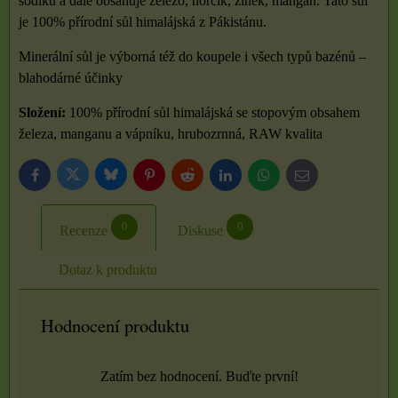
sodíku a dále obsahuje železo, hořčík, zinek, mangan. Tato sůl
je 100% přírodní sůl himalájská z Pákistánu.
Minerální sůl je výborná též do koupele i všech typů bazénů –
blahodárné účinky
Složení:
100% přírodní sůl himalájská se stopovým obsahem
železa, manganu a vápníku, hrubozrnná, RAW kvalita
Bluesky
Twitter
Facebook
Pinterest
Reddit
LinkedIn
WhatsApp
E-
mail
0
0
Recenze
Diskuse
Dotaz k produktu
Hodnocení produktu
Zatím bez hodnocení. Buďte první!