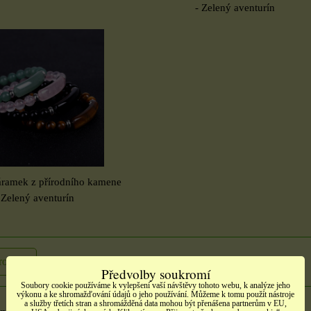
- Zelený aventurín
áramek z přírodního kamene
 Zelený aventurín
rodukt
Předvolby soukromí
Soubory cookie používáme k vylepšení vaší návštěvy tohoto webu, k analýze jeho
výkonu a ke shromažďování údajů o jeho používání. Můžeme k tomu použít nástroje
a služby třetích stran a shromážděná data mohou být přenášena partnerům v EU,
produkty