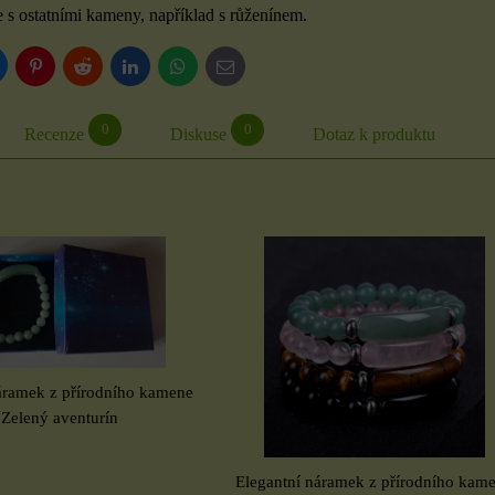
 s ostatními kameny, například s růženínem.
luesky
Pinterest
Reddit
LinkedIn
WhatsApp
E-
mail
0
0
Recenze
Diskuse
Dotaz k produktu
áramek z přírodního kamene
 Zelený aventurín
Elegantní náramek z přírodního kam