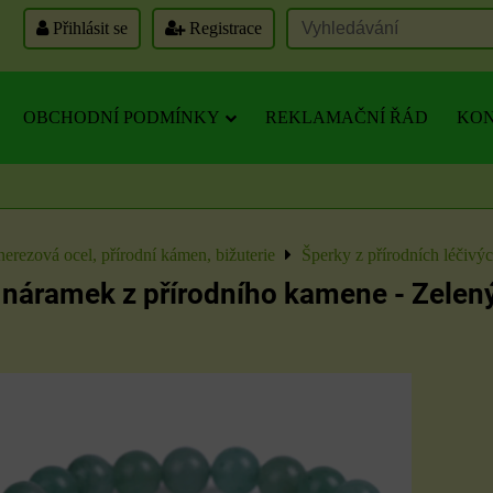
Přihlásit se
Registrace
OBCHODNÍ PODMÍNKY
REKLAMAČNÍ ŘÁD
KON
nerezová ocel, přírodní kámen, bižuterie
Šperky z přírodních léčivý
 náramek z přírodního kamene - Zelen