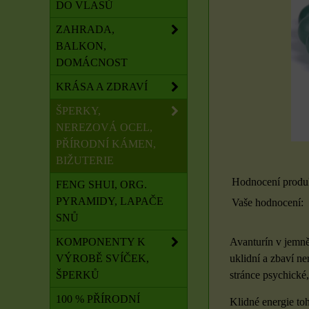
DO VLASŮ
ZAHRADA,
BALKON,
DOMÁCNOST
KRÁSA A ZDRAVÍ
ŠPERKY,
NEREZOVÁ OCEL,
PŘÍRODNÍ KÁMEN,
BIŽUTERIE
Hodnocení produ
FENG SHUI, ORG.
PYRAMIDY, LAPAČE
Vaše hodnocení:
SNŮ
KOMPONENTY K
Avanturín v jemně
VÝROBĚ SVÍČEK,
uklidní a zbaví ne
ŠPERKŮ
stránce psychické,
100 % PŘÍRODNÍ
Klidné energie to