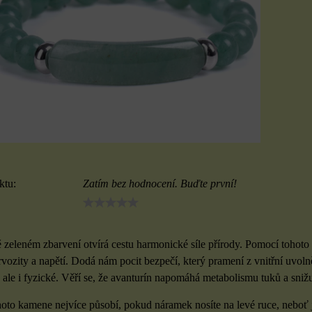
ktu:
Zatím bez hodnocení. Buďte první!
 zeleném zbarvení otvírá cestu harmonické síle přírody. Pomocí tohoto 
rvozity a napětí. Dodá nám pocit bezpečí, který pramení z vnitřní uvol
 ale i fyzické. Věří se, že avanturín napomáhá metabolismu tuků a sniž
hoto kamene nejvíce působí, pokud náramek nosíte na levé ruce, neboť j