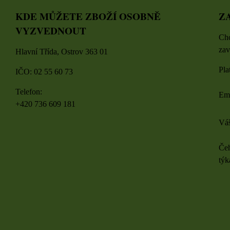
KDE MŮŽETE ZBOŽÍ OSOBNĚ
Z
VYZVEDNOUT
Chc
zav
Hlavní Třída, Ostrov 363 01
Pla
IČO: 02 55 60 73
Telefon:
Em
+420 736 609 181
Váš
Čeh
týk