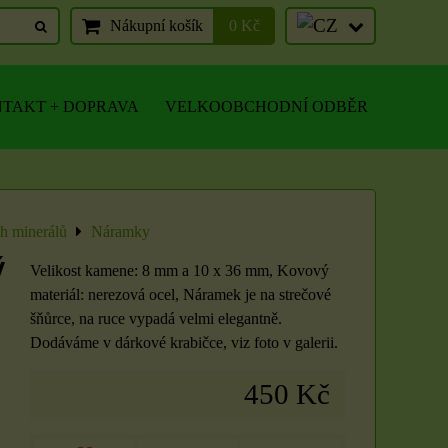
Nákupní košík
0 Kč
TAKT + DOPRAVA
VELKOOBCHODNÍ ODBĚR
ch minerálů
Náramky
ý
Velikost kamene: 8 mm a 10 x 36 mm, Kovový
materiál: nerezová ocel, Náramek je na strečové
šňůrce, na ruce vypadá velmi elegantně.
Dodáváme v dárkové krabičce, viz foto v galerii.
450 Kč