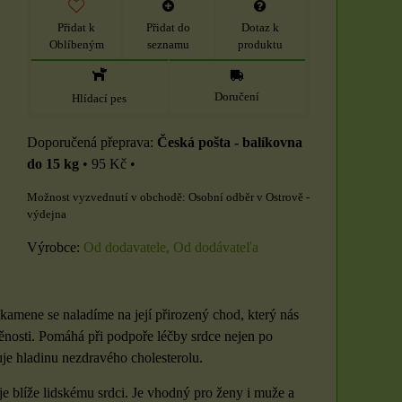
Přidat k
Přidat do
Dotaz k
Oblíbeným
seznamu
produktu
Doručení
Hlídací pes
Česká pošta - balíkovna
do 15 kg
•
95 Kč
•
Osobní odběr v Ostrově -
výdejna
Výrobce:
Od dodavatele, Od dodávateľa
kamene se naladíme na její přirozený chod, který nás
něnosti. Pomáhá při podpoře léčby srdce nejen po
uje hladinu nezdravého cholesterolu.
e blíže lidskému srdci. Je vhodný pro ženy i muže a