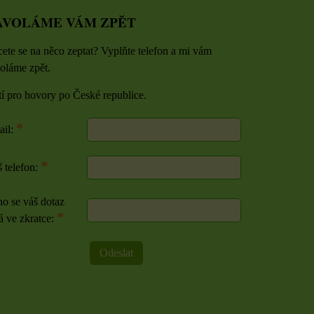
AVOLÁME VÁM ZPĚT
ete se na něco zeptat? Vyplňte telefon a mi vám
oláme zpět.
tí pro hovory po České republice.
*
ail:
*
 telefon:
o se váš dotaz
*
á ve zkratce:
Odeslat