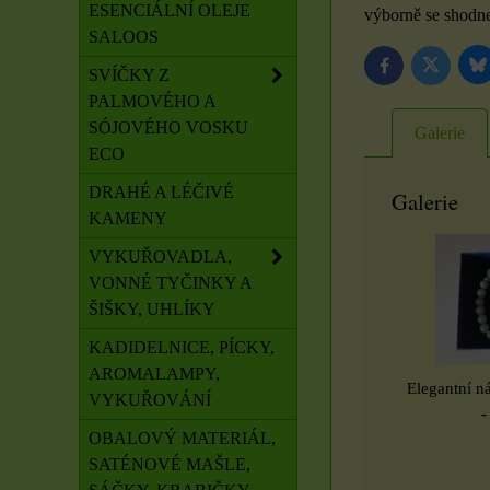
ESENCIÁLNÍ OLEJE
výborně se shodne
SALOOS
B
Twitter
Facebook
SVÍČKY Z
PALMOVÉHO A
SÓJOVÉHO VOSKU
Galerie
ECO
DRAHÉ A LÉČIVÉ
Galerie
KAMENY
VYKUŘOVADLA,
VONNÉ TYČINKY A
ŠIŠKY, UHLÍKY
KADIDELNICE, PÍCKY,
AROMALAMPY,
Elegantní n
VYKUŘOVÁNÍ
-
OBALOVÝ MATERIÁL,
SATÉNOVÉ MAŠLE,