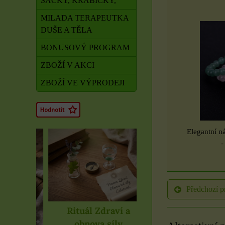
SÁČKY, KRABIČKY,
MILADA TERAPEUTKA
DUŠE A TĚLA
BONUSOVÝ PROGRAM
ZBOŽÍ V AKCI
ZBOŽÍ VE VÝPRODEJI
Elegantní n
-
Předchozí p
Rituál Zdraví a
Alternativní 
obnova síly