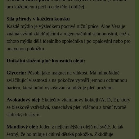
pro každodenní péči o celé tělo i obličej.
Síla přírody v každém kousku
Každé mýdlo je výsledkem poctivé ruční práce. Aloe Vera je
známá svými zklidňujícími a regeneračními schopnostmi, což z
tohoto mýdla dělá ideálního společníka i po opalování nebo pro
unavenou pokožku.
Unikátní složení plné luxusních olejů:
Glycerin:
Působí jako magnet na vlhkost. Má mimořádné
zvláčňující vlastnosti a na pokožce vytváří jemnou ochrannou
bariéru, která brání vysušování a udržuje pleť pružnou.
Avokádový olej:
Skutečný vitamínový koktejl (A, D, E), který
se bleskově vstřebává, zanechává pleť vláčnou a brání tvorbě
stařeckých skvrn.
Mandlový olej:
Jeden z nejjemnějších olejů na světě. Je tak
šetrný, že ho miluje i citlivá dětská pokožka. Zklidňuje