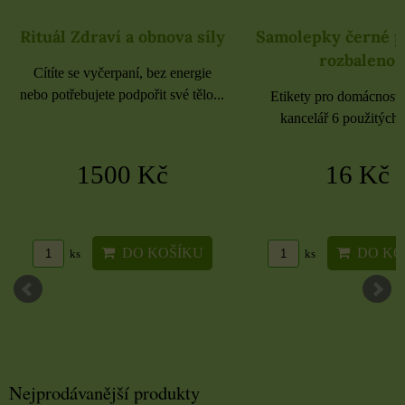
Rituál Zdraví a obnova síly
Samolepky černé 
rozbaleno
Cítíte se vyčerpaní, bez energie
nebo potřebujete podpořit své tělo...
Etikety pro domácnost, 
kancelář 6 použitých 
1500 Kč
16 Kč
DO KOŠÍKU
DO KO
ks
ks
Nejprodávanější produkty