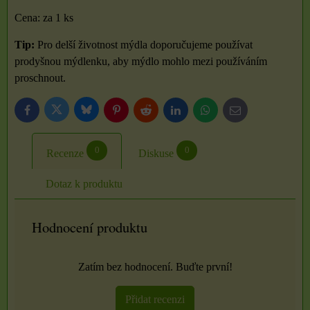
Cena: za 1 ks
Tip:
Pro delší životnost mýdla doporučujeme používat
prodyšnou mýdlenku, aby mýdlo mohlo mezi používáním
proschnout.
Bluesky
Twitter
Facebook
Pinterest
Reddit
LinkedIn
WhatsApp
E-
mail
0
0
Recenze
Diskuse
Dotaz k produktu
Hodnocení produktu
Zatím bez hodnocení. Buďte první!
Přidat recenzi