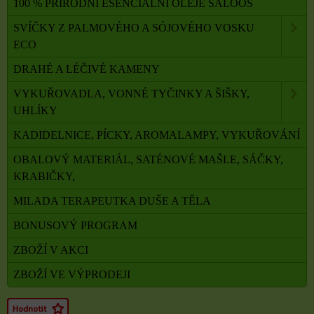
100 % PŘÍRODNÍ ESENCIÁLNÍ OLEJE SALOOS
SVÍČKY Z PALMOVÉHO A SÓJOVÉHO VOSKU
ECO
DRAHÉ A LÉČIVÉ KAMENY
VYKUŘOVADLA, VONNÉ TYČINKY A ŠIŠKY,
UHLÍKY
KADIDELNICE, PÍCKY, AROMALAMPY, VYKUŘOVÁNÍ
OBALOVÝ MATERIÁL, SATÉNOVÉ MAŠLE, SÁČKY,
KRABIČKY,
MILADA TERAPEUTKA DUŠE A TĚLA
BONUSOVÝ PROGRAM
ZBOŽÍ V AKCI
ZBOŽÍ VE VÝPRODEJI