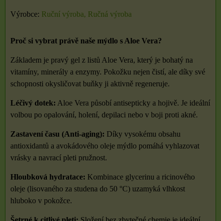
Výrobce:
Ruční výroba, Ručná výroba
Proč si vybrat právě naše mýdlo s Aloe Vera?
Základem je pravý gel z listů Aloe Vera, který je bohatý na
vitamíny, minerály a enzymy. Pokožku nejen čistí, ale díky své
schopnosti okysličovat buňky ji aktivně regeneruje.
Léčivý dotek:
Aloe Vera působí antisepticky a hojivě. Je ideální
volbou po opalování, holení, depilaci nebo v boji proti akné.
Zastavení času (Anti-aging):
Díky vysokému obsahu
antioxidantů a avokádového oleje mýdlo pomáhá vyhlazovat
vrásky a navrací pleti pružnost.
Hloubková hydratace:
Kombinace glycerinu a ricinového
oleje (lisovaného za studena do 50 °C) uzamyká vlhkost
hluboko v pokožce.
Šetrné k citlivé pleti:
Složení bez zbytečné chemie je ideální