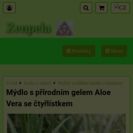
Zenpela
Produkty
Menu
Úvod
Krása a zdraví
Ručně vyráběná mýdla a šampony
Mýdlo s přírodním gelem Aloe
Vera se čtyřlístkem