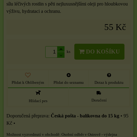
sílu léčivých rostlin s pěti nejluxusnějšími oleji pro hloubkovou
výživu, hydrataci a ochranu.
55 Kč
DO KOŠÍKU
ks
Přidat k Oblíbeným
Přidat do seznamu
Dotaz k produktu
Doručení
Hlídací pes
Česká pošta - balíkovna do 15 kg
•
95
Kč
•
Osobní odběr v Ostrově - výdejna