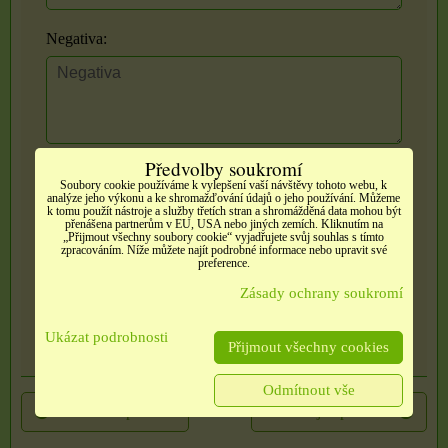
Negativa:
Předvolby soukromí
Zadejte prosím recenzi, výhody nebo zápory - alespoň
Soubory cookie používáme k vylepšení vaší návštěvy tohoto webu, k
analýze jeho výkonu a ke shromažďování údajů o jeho používání. Můžeme
jedna položka je povinná.
k tomu použít nástroje a služby třetích stran a shromážděná data mohou být
přenášena partnerům v EU, USA nebo jiných zemích. Kliknutím na
„Přijmout všechny soubory cookie“ vyjadřujete svůj souhlas s tímto
zpracováním. Níže můžete najít podrobné informace nebo upravit své
Hodnocení produktu:
preference.
*
Zásady ochrany soukromí
(Povinné)
Odeslat
Ukázat podrobnosti
Přijmout všechny cookies
Odmítnout vše
Předchozí produkt
Následující produkt