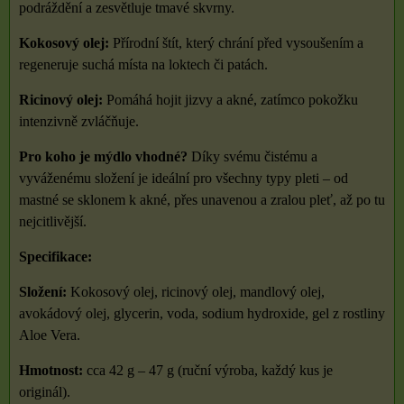
podráždění a zesvětluje tmavé skvrny.
Kokosový olej:
Přírodní štít, který chrání před vysoušením a
regeneruje suchá místa na loktech či patách.
Ricinový olej:
Pomáhá hojit jizvy a akné, zatímco pokožku
intenzivně zvláčňuje.
Pro koho je mýdlo vhodné?
Díky svému čistému a
vyváženému složení je ideální pro všechny typy pleti – od
mastné se sklonem k akné, přes unavenou a zralou pleť, až po tu
nejcitlivější.
Specifikace:
Složení:
Kokosový olej, ricinový olej, mandlový olej,
avokádový olej, glycerin, voda, sodium hydroxide, gel z rostliny
Aloe Vera.
Hmotnost:
cca 42 g – 47 g (ruční výroba, každý kus je
originál).