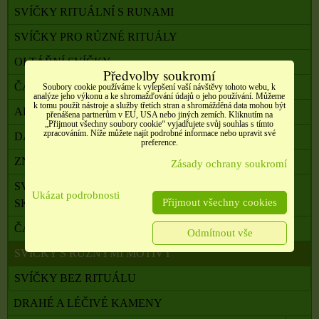
SVÍČKY RITUÁLNÍ S RUNAMI
SVÍČKY PRO RŮZNÉ RITUÁLY
OLTÁŘNÍ SVÍČKY
Předvolby soukromí
ČAKROVÉ SVÍČKY S RITUÁLEM
Soubory cookie používáme k vylepšení vaší návštěvy tohoto webu, k
analýze jeho výkonu a ke shromažďování údajů o jeho používání. Můžeme
k tomu použít nástroje a služby třetích stran a shromážděná data mohou být
ARCHANDĚLSKÉ SVÍČKY S RITUÁLEM
přenášena partnerům v EU, USA nebo jiných zemích. Kliknutím na
„Přijmout všechny soubory cookie“ vyjadřujete svůj souhlas s tímto
zpracováním. Níže můžete najít podrobné informace nebo upravit své
DÁRKOVÉ BALÍČKY SVÍČEK RŮZNÉ DRUHY
preference.
ZNAMENÍ ZVĚROKRUHU S RITUÁLEM
Zásady ochrany soukromí
SVÍČKY V ŠÁLCÍCH, PLECHOVKÁCH I
Ukázat podrobnosti
Přijmout všechny cookies
SKLENIČKÁCH
ČAJOVÉ SVÍČKY
Odmítnout vše
SVÍČKY S RŮZNÝMI MOTIVY
SVÍČKY BEZ RITUÁLU
DRAHÉ A LÉČIVÉ KAMENY