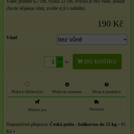
Válec průměr 6,7 cm, výška 22 cm, Svíčka je bez vůně, pokud
chcete nějakou vůni, zvolte si jí z nabídky.
190 Kč
Vůně
DO KOŠÍKU
ks
Přidat k Oblíbeným
Přidat do seznamu
Dotaz k produktu
Doručení
Hlídací pes
Česká pošta - balíkovna do 15 kg
•
95
Kč
•