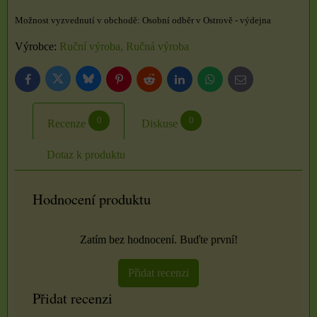
Osobní odběr v Ostrově - výdejna
Výrobce:
Ruční výroba, Ručná výroba
Bluesky
Twitter
Facebook
Pinterest
Reddit
LinkedIn
WhatsApp
E-
mail
0
0
Recenze
Diskuse
Dotaz k produktu
Hodnocení produktu
Zatím bez hodnocení. Buďte první!
Přidat recenzi
Přidat recenzi