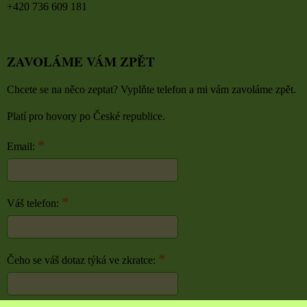
+420 736 609 181
ZAVOLÁME VÁM ZPĚT
Chcete se na něco zeptat? Vyplňte telefon a mi vám zavoláme zpět.
Platí pro hovory po České republice.
*
Email:
*
Váš telefon:
*
Čeho se váš dotaz týká ve zkratce: