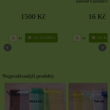
kancelář 6 použitých 
1500 Kč
16 Kč
DO KOŠÍKU
DO KO
ks
ks
Nejprodávanější produkty