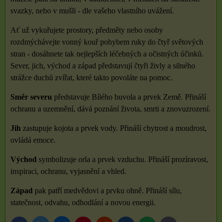
svazky, nebo v mušli - dle vašeho vlastního uvážení.
Ať už vykuřujete prostory, předměty nebo osoby
rozdmýchávejte vonný kouř pohybem ruky do čtyř světových
stran - dosáhnete tak nejlepších léčebných a očistných účinků.
Sever, jich, východ a západ představují čtyři živly a silného
strážce duchů zvířat, které takto povoláte na pomoc.
Směr severu
představuje Bílého buvola a prvek Země. Přináší
ochranu a uzemnění, dává poznání života, smrti a znovuzrození.
Jih
zastupuje kojota a prvek vody. Přináší chytrost a moudrost,
ovládá emoce.
Východ
symbolizuje orla a prvek vzduchu. Přináší prozíravost,
inspiraci, ochranu, vyjasnění a vhled.
Západ
pak patří medvědovi a prvku ohně. Přináší sílu,
statečnost, odvahu, odhodlání a novou energii.