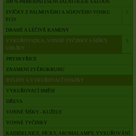
100 % PŘÍRODNÍ ESENCIÁLNÍ OLEJE SALOOS
SVÍČKY Z PALMOVÉHO A SÓJOVÉHO VOSKU
ECO
DRAHÉ A LÉČIVÉ KAMENY
VYKUŘOVADLA, VONNÉ TYČINKY A ŠIŠKY,
UHLÍKY
PRYSKYŘICE
ZNAMENÍ ZVĚROKRUHU
BYLINY A VYKUŘOVACÍ SVAZKY
VYKUŘOVACÍ SMĚSI
DŘEVA
VONNÉ ŠIŠKY - KUŽELY
VONNÉ TYČINKY
KADIDELNICE, PÍCKY, AROMALAMPY, VYKUŘOVÁNÍ