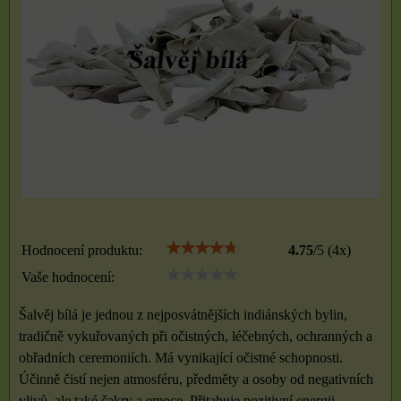
Hodnocení produktu:
4.75
/
5
(
4
x)
Vaše hodnocení:
Šalvěj bílá je jednou z nejposvátnějších indiánských bylin,
tradičně vykuřovaných při očistných, léčebných, ochranných a
obřadních ceremoniích. Má vynikající očistné schopnosti.
Účinně čistí nejen atmosféru, předměty a osoby od negativních
vlivů, ale také čakry a emoce. Přitahuje pozitivní energii,