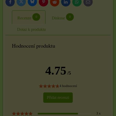
Bluesky
Twitter
Facebook
Pinterest
Reddit
LinkedIn
WhatsApp
E-
mail
0
0
Recenze
Diskuse
Dotaz k produktu
Hodnocení produktu
4.75
/5
4 hodnocení
Přidat recenzi
3 x