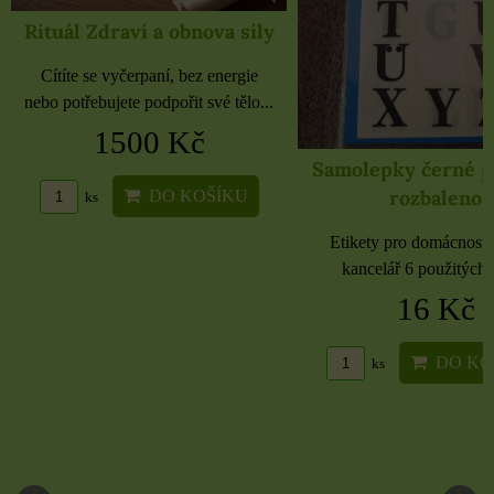
Rituál Zdraví a obnova síly
Cítíte se vyčerpaní, bez energie
nebo potřebujete podpořit své tělo...
1500 Kč
Samolepky černé 
rozbaleno
DO KOŠÍKU
ks
Etikety pro domácnost, 
kancelář 6 použitých 
16 Kč
DO KO
ks