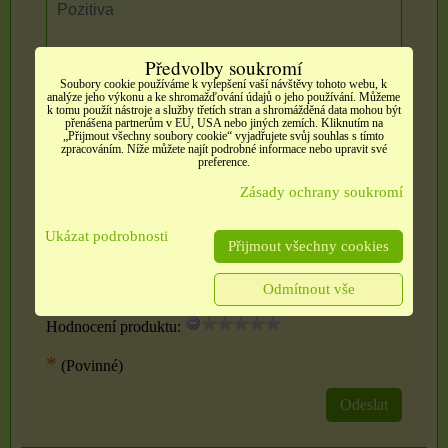
Předvolby soukromí
Soubory cookie používáme k vylepšení vaší návštěvy tohoto webu, k
analýze jeho výkonu a ke shromažďování údajů o jeho používání. Můžeme
Negativa:
k tomu použít nástroje a služby třetích stran a shromážděná data mohou být
přenášena partnerům v EU, USA nebo jiných zemích. Kliknutím na
„Přijmout všechny soubory cookie“ vyjadřujete svůj souhlas s tímto
zpracováním. Níže můžete najít podrobné informace nebo upravit své
preference.
Zásady ochrany soukromí
Ukázat podrobnosti
Přijmout všechny cookies
Zadejte prosím recenzi, výhody nebo zápory - alespoň
jedna položka je povinná.
Odmítnout vše
Hodnocení produktu:
*
(Povinné)
Odeslat