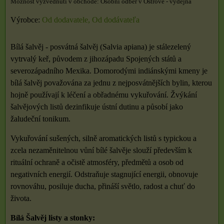
Osobní odběr v Ostrově - výdejna
Výrobce:
Od dodavatele, Od dodávateľa
Bílá šalvěj - posvátná šalvěj (Salvia apiana) je stálezelený
vytrvalý keř, původem z jihozápadu Spojených států a
severozápadního Mexika. Domorodými indiánskými kmeny je
bílá šalvěj považována za jednu z nejposvátnějších bylin, kterou
hojně používají k léčení a obřadnému vykuřování. Žvýkání
šalvějových listů dezinfikuje ústní dutinu a působí jako
žaludeční tonikum.
Vykuřování sušených, silně aromatických listů s typickou a
zcela nezaměnitelnou vůní bílé šalvěje slouží především k
rituální ochraně a očistě atmosféry, předmětů a osob od
negativních energií. Odstraňuje stagnující energii, obnovuje
rovnováhu, posiluje ducha, přináší světlo, radost a chuť do
života.
Bílá Šalvěj listy a stonky: