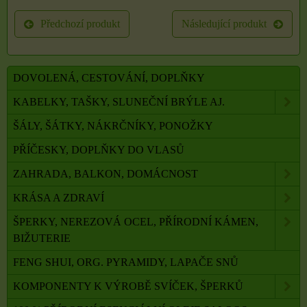
Předchozí produkt
Následující produkt
DOVOLENÁ, CESTOVÁNÍ, DOPLŇKY
KABELKY, TAŠKY, SLUNEČNÍ BRÝLE AJ.
ŠÁLY, ŠÁTKY, NÁKRČNÍKY, PONOŽKY
PŘÍČESKY, DOPLŇKY DO VLASŮ
ZAHRADA, BALKON, DOMÁCNOST
KRÁSA A ZDRAVÍ
ŠPERKY, NEREZOVÁ OCEL, PŘÍRODNÍ KÁMEN,
BIŽUTERIE
FENG SHUI, ORG. PYRAMIDY, LAPAČE SNŮ
KOMPONENTY K VÝROBĚ SVÍČEK, ŠPERKŮ