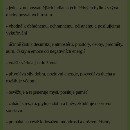
- jedna z nejposvátnějších indiánských léčivých bylin - vzývá
duchy posvátných rostlin
- vhodná k obřadnému, ochrannému, očistnému a posilujícímu
vykuřování
- účinně čistí a desinfikuje atmosféru, prostory, osoby, předměty,
auru, čakry a emoce od negativních energií
- vnáší světlo a jas do života
- přivolává síly dobra, pozitivní energie, pozvedává ducha a
rozšiřuje vědomí
- osvěžuje a regeneruje mysl, posiluje paměť
- zahání stres, rozptyluje zlobu a hněv, zklidňuje nervovou
soustavu
- pomáhá na cestě k dosažení moudrosti a duševní čistoty