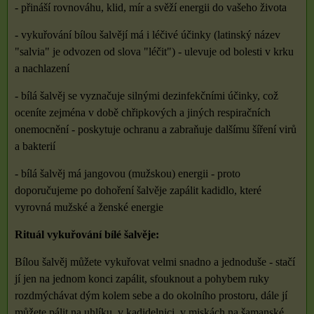
- přináší rovnováhu, klid, mír a svěží energii do vašeho života
- vykuřování bílou šalvějí má i léčivé účinky (latinský název
"salvia" je odvozen od slova "léčit") - ulevuje od bolesti v krku
a nachlazení
- bílá šalvěj se vyznačuje silnými dezinfekčními účinky, což
oceníte zejména v době chřipkových a jiných respiračních
onemocnění - poskytuje ochranu a zabraňuje dalšímu šíření virů
a bakterií
- bílá šalvěj má jangovou (mužskou) energii - proto
doporučujeme po dohoření šalvěje zapálit kadidlo, které
vyrovná mužské a ženské energie
Rituál vykuřování bílé šalvěje:
Bílou šalvěj můžete vykuřovat velmi snadno a jednoduše - stačí
jí jen na jednom konci zapálit, sfouknout a pohybem ruky
rozdmýchávat dým kolem sebe a do okolního prostoru, dále jí
můžete pálit na uhlíku, v kadidelnici, v miskách na šamanské