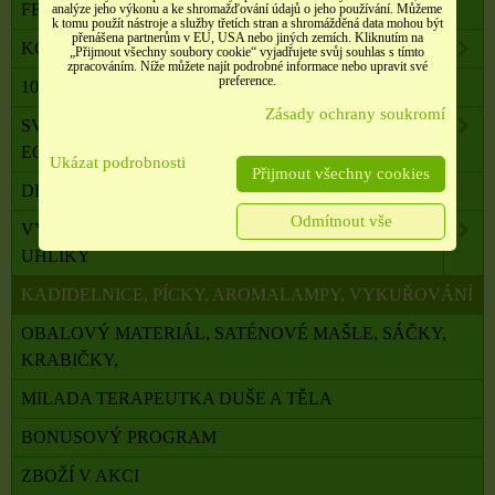
FENG SHUI, ORG. PYRAMIDY, LAPAČE SNŮ
analýze jeho výkonu a ke shromažďování údajů o jeho používání. Můžeme
k tomu použít nástroje a služby třetích stran a shromážděná data mohou být
přenášena partnerům v EU, USA nebo jiných zemích. Kliknutím na
KOMPONENTY K VÝROBĚ SVÍČEK, ŠPERKŮ
„Přijmout všechny soubory cookie“ vyjadřujete svůj souhlas s tímto
zpracováním. Níže můžete najít podrobné informace nebo upravit své
preference.
100 % PŘÍRODNÍ ESENCIÁLNÍ OLEJE SALOOS
Zásady ochrany soukromí
SVÍČKY Z PALMOVÉHO A SÓJOVÉHO VOSKU
ECO
Ukázat podrobnosti
Přijmout všechny cookies
DRAHÉ A LÉČIVÉ KAMENY
Odmítnout vše
VYKUŘOVADLA, VONNÉ TYČINKY A ŠIŠKY,
UHLÍKY
KADIDELNICE, PÍCKY, AROMALAMPY, VYKUŘOVÁNÍ
OBALOVÝ MATERIÁL, SATÉNOVÉ MAŠLE, SÁČKY,
KRABIČKY,
MILADA TERAPEUTKA DUŠE A TĚLA
BONUSOVÝ PROGRAM
ZBOŽÍ V AKCI