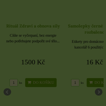
Rituál Zdraví a obnova síly
Samolepky černé 
rozbaleno
Cítíte se vyčerpaní, bez energie
nebo potřebujete podpořit své tělo...
Etikety pro domácnost, 
kancelář 6 použitých 
1500 Kč
16 Kč
DO KOŠÍKU
DO KO
ks
ks