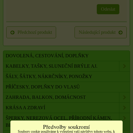
Odeslat
Předchozí produkt
Následující produkt
DOVOLENÁ, CESTOVÁNÍ, DOPLŇKY
KABELKY, TAŠKY, SLUNEČNÍ BRÝLE AJ.
ŠÁLY, ŠÁTKY, NÁKRČNÍKY, PONOŽKY
PŘÍČESKY, DOPLŇKY DO VLASŮ
ZAHRADA, BALKON, DOMÁCNOST
KRÁSA A ZDRAVÍ
ŠPERKY, NEREZOVÁ OCEL, PŘÍRODNÍ KÁMEN,
BIŽUTERIE
Předvolby soukromí
Soubory cookie používáme k vylepšení vaší návštěvy tohoto webu, k