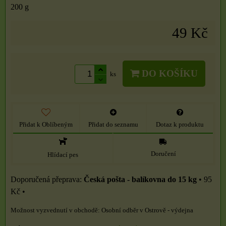
200 g
49 Kč
DO KOŠÍKU
ks
Přidat k Oblíbeným
Přidat do seznamu
Dotaz k produktu
Doručení
Hlídací pes
Česká pošta - balíkovna do 15 kg
•
95
Kč
•
Osobní odběr v Ostrově - výdejna