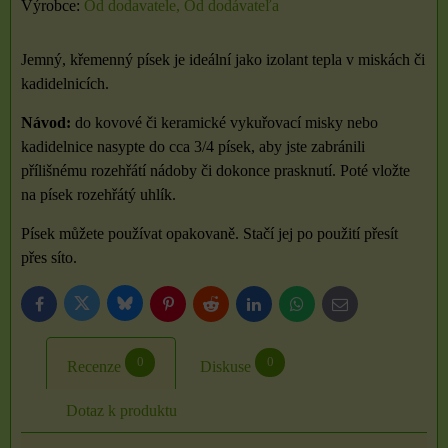
Výrobce:
Od dodavatele, Od dodávateľa
Jemný, křemenný písek je ideální jako izolant tepla v miskách či
kadidelnicích.
Návod:
do kovové či keramické vykuřovací misky nebo
kadidelnice nasypte do cca 3/4 písek, aby jste zabránili
přílišnému rozehřátí nádoby či dokonce prasknutí. Poté vložte
na písek rozehřátý uhlík.
Písek můžete používat opakovaně. Stačí jej po použití přesít
přes síto.
Bluesky
Twitter
Facebook
Pinterest
Reddit
LinkedIn
WhatsApp
E-
mail
0
0
Recenze
Diskuse
Dotaz k produktu