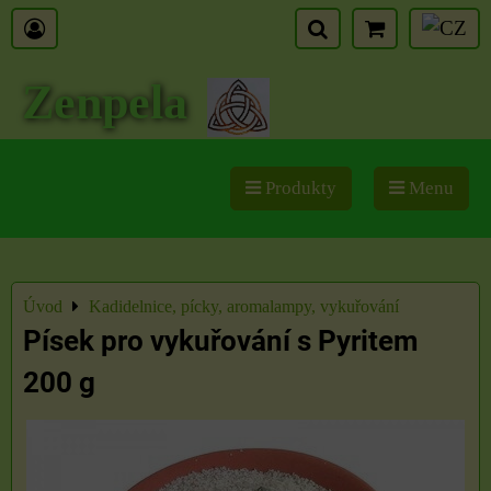
Zenpela
Produkty
Menu
Úvod
Kadidelnice, pícky, aromalampy, vykuřování
Písek pro vykuřování s Pyritem
200 g