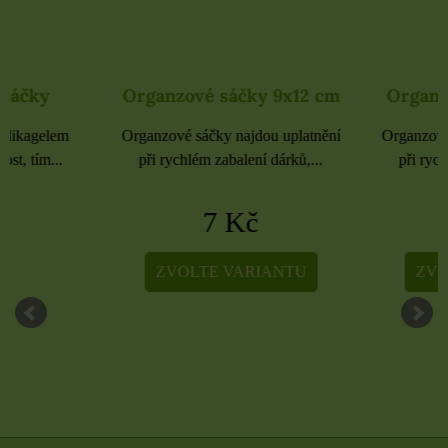
Organzové sáčky 9x12 cm
Organzové sáčky 
Organzové sáčky najdou uplatnění
Organzové sáčky najdou 
při rychlém zabalení dárků,...
při rychlém zabalení dá
7 Kč
5 Kč
ZVOLTE VARIANTU
ZVOLTE VARIA