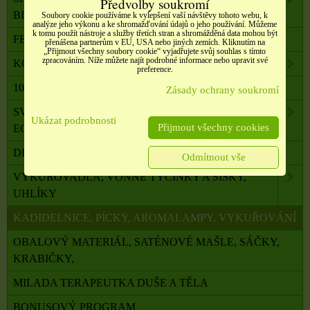
Předvolby soukromí
BIŽUTERIE
Soubory cookie používáme k vylepšení vaší návštěvy tohoto webu, k
analýze jeho výkonu a ke shromažďování údajů o jeho používání. Můžeme
k tomu použít nástroje a služby třetích stran a shromážděná data mohou být
FENG SHUI, ORG. PYRAMIDY, LAPAČE SNŮ
přenášena partnerům v EU, USA nebo jiných zemích. Kliknutím na
„Přijmout všechny soubory cookie“ vyjadřujete svůj souhlas s tímto
zpracováním. Níže můžete najít podrobné informace nebo upravit své
KOMPONENTY K VÝROBĚ SVÍČEK, ŠPERKŮ
preference.
100 % PŘÍRODNÍ ESENCIÁLNÍ OLEJE SALOOS
Zásady ochrany soukromí
SVÍČKY Z PALMOVÉHO A SÓJOVÉHO VOSKU
Ukázat podrobnosti
Přijmout všechny cookies
ECO
DRAHÉ A LÉČIVÉ KAMENY
Odmítnout vše
VYKUŘOVADLA, VONNÉ TYČINKY A ŠIŠKY,
UHLÍKY
KADIDELNICE, PÍCKY, AROMALAMPY, VYKUŘOVÁNÍ
OBALOVÝ MATERIÁL, SATÉNOVÉ MAŠLE, SÁČKY,
KRABIČKY,
MILADA TERAPEUTKA DUŠE A TĚLA
BONUSOVÝ PROGRAM