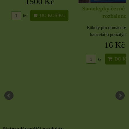
1500 Kč
Samolepky černé 
rozbaleno
DO KOŠÍKU
ks
Etikety pro domácnost, 
kancelář 6 použitých 
16 Kč
DO KO
ks
Nejprodávanější produkty