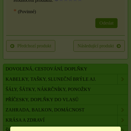
Hodnocení produktu:
*
(Povinné)
Odeslat
Předchozí produkt
Následující produkt
DOVOLENÁ, CESTOVÁNÍ, DOPLŇKY
KABELKY, TAŠKY, SLUNEČNÍ BRÝLE AJ.
ŠÁLY, ŠÁTKY, NÁKRČNÍKY, PONOŽKY
PŘÍČESKY, DOPLŇKY DO VLASŮ
ZAHRADA, BALKON, DOMÁCNOST
KRÁSA A ZDRAVÍ
ŠPERKY, NEREZOVÁ OCEL, PŘÍRODNÍ KÁMEN,