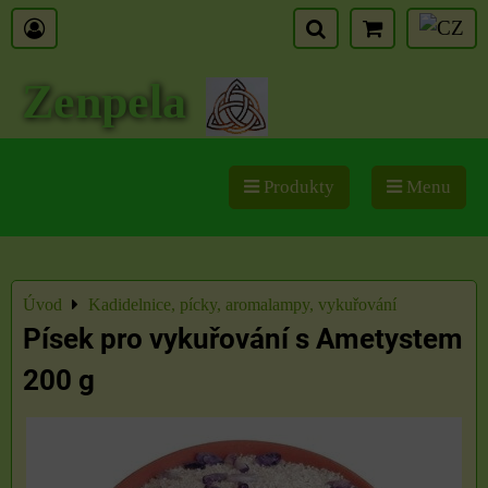
Zenpela
Produkty
Menu
Úvod
Kadidelnice, pícky, aromalampy, vykuřování
Písek pro vykuřování s Ametystem
200 g