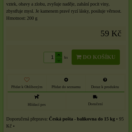
vztek, obavy a zlobu, zvyšuje naděje, zahání pocit viny,
zbystřuje mysl. Je kamenem pravé ryzí lásky, posiluje věrnost.
Hmotnost: 200 g
59 Kč
DO KOŠÍKU
ks
Přidat k Oblíbeným
Přidat do seznamu
Dotaz k produktu
Doručení
Hlídací pes
Česká pošta - balíkovna do 15 kg
•
95
Kč
•