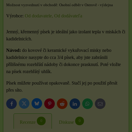
Osobní odběr v Ostrově - výdejna
Výrobce:
Od dodavatele, Od dodávateľa
Jemný, křemenný písek je ideální jako izolant tepla v miskách či
kadidelnicích.
Návod:
do kovové či keramické vykuřovací misky nebo
kadidelnice nasypte do cca 3/4 písek, aby jste zabránili
přílišnému rozehřátí nádoby či dokonce prasknutí. Poté vložte
na písek rozehřátý uhlík.
Písek můžete používat opakovaně. Stačí jej po použití přesít
přes síto.
Bluesky
Twitter
Facebook
Pinterest
Reddit
LinkedIn
WhatsApp
E-
mail
0
0
Recenze
Diskuse