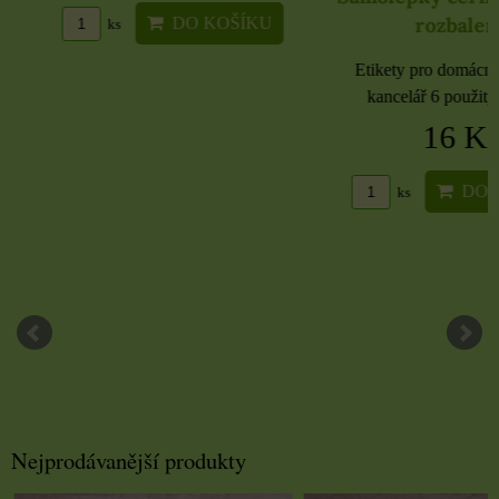
rozbaleno
DO KOŠÍKU
ks
Etikety pro domácnost, 
kancelář 6 použitých 
16 Kč
DO KO
ks
Nejprodávanější produkty