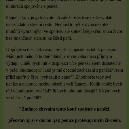
kulturách spojována s penězi.
Stejně jako v jiných životních záležitostech se i zde vyplatí
nalézt zlatou střední cestu. Nemusí to být zrovna několik
miliónů vyhranných ve sportce, ale splnění nějakého snu a život
bez finančních starostí ke štěstí patří.
Dopřejte si dostatek času, aby jste si ujasnili vztah k penězům.
Mám jich málo či hodně? Jaká je rovnováha mezi příjmy a
výdaji? Chtěl bych mít k dispozici více peněz? Jsem dostatečně
v práci ohodnocen? Jaké je mé obecné zacházení s penězi? Jsem
příliš spořivý či je "vyhazuji z okna"? Zhodnoťte tedy své
peníze a nakonec nechte působit vaši fantazii: Kolik peněz bych
rád v budoucnu vydělal? Jk bych toho rád dosáhl? S kým bych
se rád o ně podělil?
"Zatímco chystám tento kouř spojený s penězi,
představuji si v duchu,
jak peníze protékají mým životem.