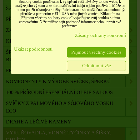
Soubory cookie používáme k vylepšení vaší návštěvy tohoto webu, k
analýze jeho výkonu a ke shromažďování údajů o jeho používání. Můžeme
ŠÁLY, ŠÁTKY, NÁKRČNÍKY, PONOŽKY
k tomu použít nástroje a služby třetích stran a shromážděná data mohou být
přenášena partnerům v EU, USA nebo jiných zemích. Kliknutím na
„Přijmout všechny soubory cookie“ vyjadřujete svůj souhlas s tímto
PŘÍČESKY, DOPLŇKY DO VLASŮ
zpracováním. Níže můžete najít podrobné informace nebo upravit své
preference.
ZAHRADA, BALKON, DOMÁCNOST
Zásady ochrany soukromí
KRÁSA A ZDRAVÍ
Ukázat podrobnosti
ŠPERKY, NEREZOVÁ OCEL, PŘÍRODNÍ KÁMEN,
Přijmout všechny cookies
BIŽUTERIE
Odmítnout vše
FENG SHUI, ORG. PYRAMIDY, LAPAČE SNŮ
KOMPONENTY K VÝROBĚ SVÍČEK, ŠPERKŮ
100 % PŘÍRODNÍ ESENCIÁLNÍ OLEJE SALOOS
SVÍČKY Z PALMOVÉHO A SÓJOVÉHO VOSKU
ECO
DRAHÉ A LÉČIVÉ KAMENY
VYKUŘOVADLA, VONNÉ TYČINKY A ŠIŠKY,