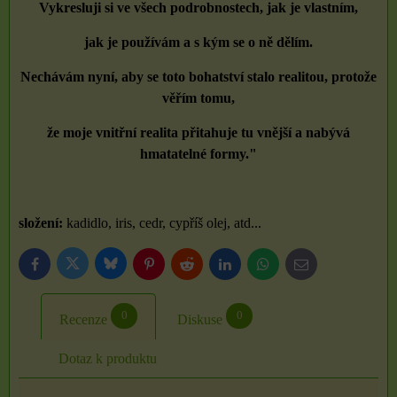
Vykresluji si ve všech podrobnostech, jak je vlastním,
jak je používám a s kým se o ně dělím.
Nechávám nyní, aby se toto bohatství stalo realitou,
protože
věřím tomu,
že moje vnitřní realita přitahuje tu vnější a nabývá
hmatatelné formy."
složení:
kadidlo, iris, cedr, cypříš olej, atd...
Bluesky
Twitter
Facebook
Pinterest
Reddit
LinkedIn
WhatsApp
E-
mail
0
0
Recenze
Diskuse
Dotaz k produktu