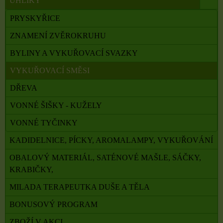
UHLÍKY
PRYSKYŘICE
ZNAMENÍ ZVĚROKRUHU
BYLINY A VYKUŘOVACÍ SVAZKY
VYKUŘOVACÍ SMĚSI
DŘEVA
VONNÉ ŠIŠKY - KUŽELY
VONNÉ TYČINKY
KADIDELNICE, PÍCKY, AROMALAMPY, VYKUŘOVÁNÍ
OBALOVÝ MATERIÁL, SATÉNOVÉ MAŠLE, SÁČKY,
KRABIČKY,
MILADA TERAPEUTKA DUŠE A TĚLA
BONUSOVÝ PROGRAM
ZBOŽÍ V AKCI