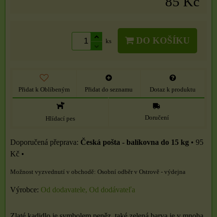
85 Kč
DO KOŠÍKU
ks
Přidat k Oblíbeným
Přidat do seznamu
Dotaz k produktu
Doručení
Hlídací pes
Česká pošta - balíkovna do 15 kg
•
95
Kč
•
Osobní odběr v Ostrově - výdejna
Výrobce:
Od dodavatele, Od dodávateľa
Zlaté kadidlo je symbolem peněz, také zelená barva je v mnoha