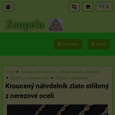
Zenpela
Produkty
Menu
Úvod
Šperky, nerezová ocel, přírodní kámen, bižuterie
Šperky z nerezové oceli
Řetízky s přívěskem
Kroucený náhrdelník zlato stříbrný
z nerezové oceli