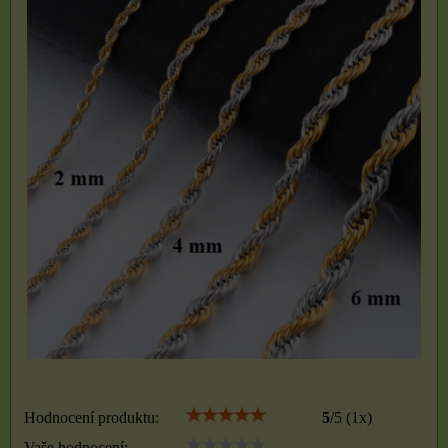
Hodnocení produktu:
5
/
5
(
1
x)
Vaše hodnocení: