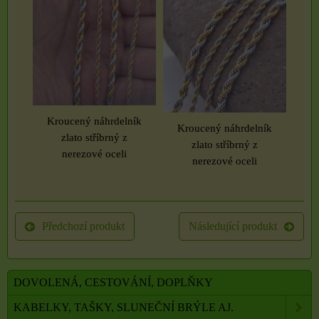
Kroucený náhrdelník
Kroucený náhrdelník
zlato stříbrný z
zlato stříbrný z
nerezové oceli
nerezové oceli
Předchozí produkt
Následující produkt
DOVOLENÁ, CESTOVÁNÍ, DOPLŇKY
KABELKY, TAŠKY, SLUNEČNÍ BRÝLE AJ.