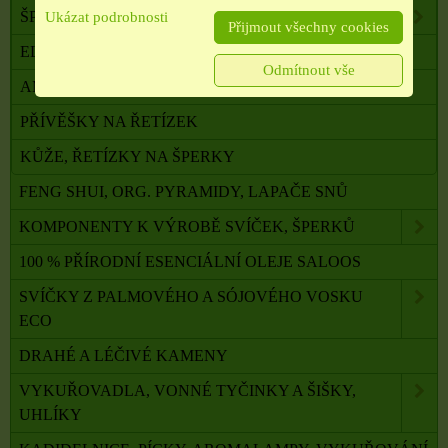
ŠPERKY BIŽUTERIE, KŮŽE, DŘEVO
Ukázat podrobnosti
Přijmout všechny cookies
ELEGANTNÍ, SVÁTEČNÍ ŠPERKY
Odmítnout vše
AMULETY A TALISMANY
PŘÍVĚŠKY NA ŘETÍZEK
KŮŽE, ŘETÍZKY NA ŠPERKY
FENG SHUI, ORG. PYRAMIDY, LAPAČE SNŮ
KOMPONENTY K VÝROBĚ SVÍČEK, ŠPERKŮ
100 % PŘÍRODNÍ ESENCIÁLNÍ OLEJE SALOOS
SVÍČKY Z PALMOVÉHO A SÓJOVÉHO VOSKU
ECO
DRAHÉ A LÉČIVÉ KAMENY
VYKUŘOVADLA, VONNÉ TYČINKY A ŠIŠKY,
UHLÍKY