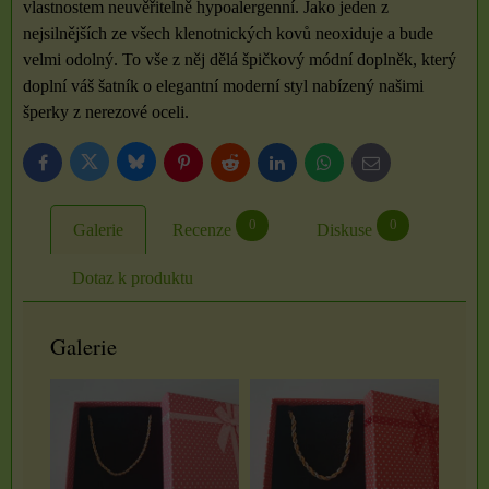
vlastnostem neuvěřitelně hypoalergenní. Jako jeden z
nejsilnějších ze všech klenotnických kovů neoxiduje a bude
velmi odolný. To vše z něj dělá špičkový módní doplněk, který
doplní váš šatník o elegantní moderní styl nabízený našimi
šperky z nerezové oceli.
Bluesky
Twitter
Facebook
Pinterest
Reddit
LinkedIn
WhatsApp
E-
mail
0
0
Galerie
Recenze
Diskuse
Dotaz k produktu
Galerie