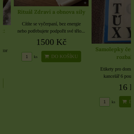
Rituál Zdraví a obnova síly
Cítíte se vyčerpaní, bez energie
nebo potřebujete podpořit své tělo...
1500 Kč
Samolepky černé 
rozbaleno
DO KOŠÍKU
ks
Etikety pro domácnost, 
kancelář 6 použitých 
16 Kč
DO KO
ks