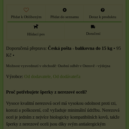
Přidat k Oblíbeným
Přidat do seznamu
Dotaz k produktu
Doručení
Hlídací pes
Česká pošta - balíkovna do 15 kg
•
95
Kč
•
Osobní odběr v Ostrově - výdejna
Výrobce:
Od dodavatele, Od dodávateľa
Proč potřebujete šperky z nerezové oceli?
Vysoce kvalitní nerezová ocel má vysokou odolnost proti rzi,
korozi a poškození, což vyžaduje minimální údržbu. Nerezová
ocel je jedním z nejvíce biologicky kompatibilních kovů, takže
šperky z nerezové oceli jsou díky svým antialergickým