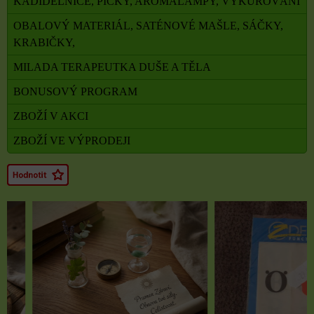
KADIDELNICE, PÍCKY, AROMALAMPY, VYKUŘOVÁNÍ
OBALOVÝ MATERIÁL, SATÉNOVÉ MAŠLE, SÁČKY,
KRABIČKY,
MILADA TERAPEUTKA DUŠE A TĚLA
BONUSOVÝ PROGRAM
ZBOŽÍ V AKCI
ZBOŽÍ VE VÝPRODEJI