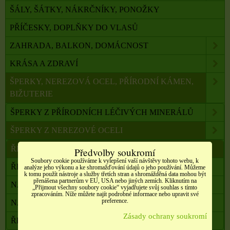
ŠÁLY, ŠÁTKY, NÁKRČNÍKY, PONOŽKY
PŘÍČESKY, DOPLŇKY DO VLASŮ
ZAHRADA, BALKON, DOMÁCNOST
KRÁSA A ZDRAVÍ
ŠPERKY, NEREZOVÁ OCEL, PŘÍRODNÍ KÁMEN,
BIŽUTERIE
ŠPERKY Z PŘÍRODNÍCH LÉČIVÝCH MINERÁLŮ
ŠPERKY Z NEREZOVÉ OCELI
ŘETÍZKY S PŘÍVĚSKEM
Předvolby soukromí
Soubory cookie používáme k vylepšení vaší návštěvy tohoto webu, k
ŘETÍZKY S PŘÍVĚSKEM PÍSMENA
analýze jeho výkonu a ke shromažďování údajů o jeho používání. Můžeme
k tomu použít nástroje a služby třetích stran a shromážděná data mohou být
přenášena partnerům v EU, USA nebo jiných zemích. Kliknutím na
NÁRAMKY
„Přijmout všechny soubory cookie“ vyjadřujete svůj souhlas s tímto
zpracováním. Níže můžete najít podrobné informace nebo upravit své
preference.
NÁUŠNICE
Zásady ochrany soukromí
ŘETÍZKY NA NOHU