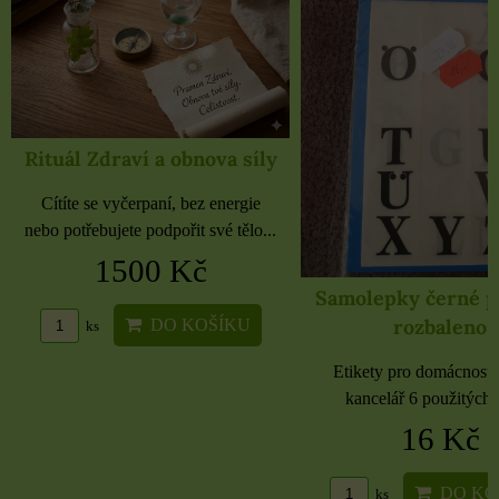
Rituál Zdraví a obnova síly
Cítíte se vyčerpaní, bez energie
nebo potřebujete podpořit své tělo...
1500 Kč
Samolepky černé 
rozbaleno
DO KOŠÍKU
ks
Etikety pro domácnost, 
kancelář 6 použitých 
16 Kč
DO KO
ks