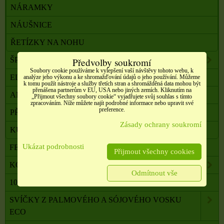
NÁRAMKY
NÁUŠNICE
ŘETÍZKY NA NOHU
ŠPERKY BIŽUTERIE, KŮŽE, DŘEVO
Předvolby soukromí
Soubory cookie používáme k vylepšení vaší návštěvy tohoto webu, k
ELEGANTNÍ, SVÁTEČNÍ ŠPERKY
analýze jeho výkonu a ke shromažďování údajů o jeho používání. Můžeme
k tomu použít nástroje a služby třetích stran a shromážděná data mohou být
přenášena partnerům v EU, USA nebo jiných zemích. Kliknutím na
AMULETY A TALISMANY
„Přijmout všechny soubory cookie“ vyjadřujete svůj souhlas s tímto
zpracováním. Níže můžete najít podrobné informace nebo upravit své
preference.
PŘÍVĚŠKY NA ŘETÍZEK
Zásady ochrany soukromí
KŮŽE, ŘETÍZKY NA ŠPERKY
Ukázat podrobnosti
FENG SHUI, ORG. PYRAMIDY, LAPAČE SNŮ
Přijmout všechny cookies
KOMPONENTY K VÝROBĚ SVÍČEK, ŠPERKŮ
Odmítnout vše
100 % PŘÍRODNÍ ESENCIÁLNÍ OLEJE SALOOS
SVÍČKY Z PALMOVÉHO A SÓJOVÉHO VOSKU
ECO