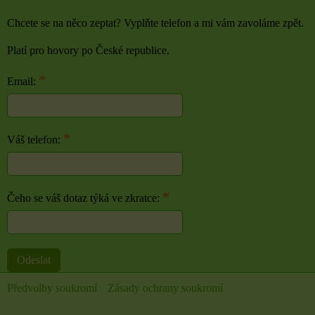
Chcete se na něco zeptat? Vyplňte telefon a mi vám zavoláme zpět.
Platí pro hovory po České republice.
*
Email:
*
Váš telefon:
*
Čeho se váš dotaz týká ve zkratce:
Odeslat
Předvolby soukromí
Zásady ochrany soukromí