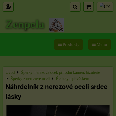
Zenpela
Produkty
Menu
Úvod
Šperky, nerezová ocel, přírodní kámen, bižuterie
Šperky z nerezové oceli
Řetízky s přívěskem
Náhrdelník z nerezové oceli srdce
lásky