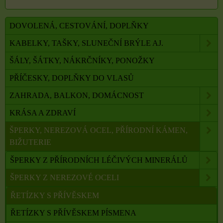
DOVOLENÁ, CESTOVÁNÍ, DOPLŇKY
KABELKY, TAŠKY, SLUNEČNÍ BRÝLE AJ.
ŠÁLY, ŠÁTKY, NÁKRČNÍKY, PONOŽKY
PŘÍČESKY, DOPLŇKY DO VLASŮ
ZAHRADA, BALKON, DOMÁCNOST
KRÁSA A ZDRAVÍ
ŠPERKY, NEREZOVÁ OCEL, PŘÍRODNÍ KÁMEN,
BIŽUTERIE
ŠPERKY Z PŘÍRODNÍCH LÉČIVÝCH MINERÁLŮ
ŠPERKY Z NEREZOVÉ OCELI
ŘETÍZKY S PŘÍVĚSKEM
ŘETÍZKY S PŘÍVĚSKEM PÍSMENA