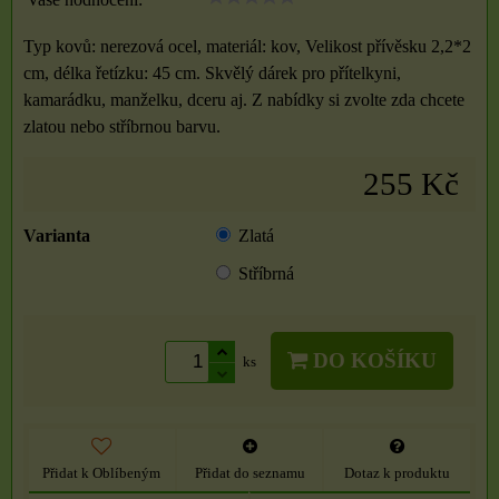
Typ kovů: nerezová ocel, materiál: kov, Velikost přívěsku 2,2*2
cm, délka řetízku: 45 cm. Skvělý dárek pro přítelkyni,
kamarádku, manželku, dceru aj. Z nabídky si zvolte zda chcete
zlatou nebo stříbrnou barvu.
255 Kč
Varianta
Zlatá
Stříbrná
DO KOŠÍKU
ks
Přidat k Oblíbeným
Přidat do seznamu
Dotaz k produktu