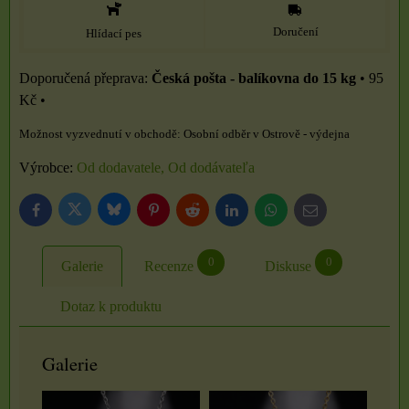
Doručení
Hlídací pes
Česká pošta - balíkovna do 15 kg
•
95
Kč
•
Osobní odběr v Ostrově - výdejna
Výrobce:
Od dodavatele, Od dodávateľa
Bluesky
Twitter
Facebook
Pinterest
Reddit
LinkedIn
WhatsApp
E-
mail
0
0
Galerie
Recenze
Diskuse
Dotaz k produktu
Galerie