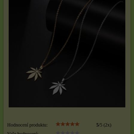
Hodnocení produktu:
5
/
5
(
2
x)
Vaše hodnocení: