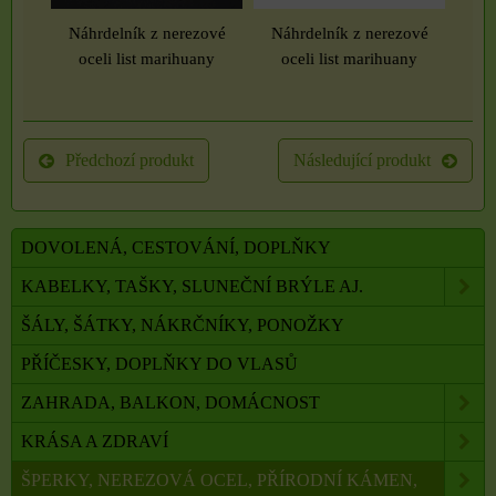
Náhrdelník z nerezové
Náhrdelník z nerezové
oceli list marihuany
oceli list marihuany
Předchozí produkt
Následující produkt
DOVOLENÁ, CESTOVÁNÍ, DOPLŇKY
KABELKY, TAŠKY, SLUNEČNÍ BRÝLE AJ.
ŠÁLY, ŠÁTKY, NÁKRČNÍKY, PONOŽKY
PŘÍČESKY, DOPLŇKY DO VLASŮ
ZAHRADA, BALKON, DOMÁCNOST
KRÁSA A ZDRAVÍ
ŠPERKY, NEREZOVÁ OCEL, PŘÍRODNÍ KÁMEN,