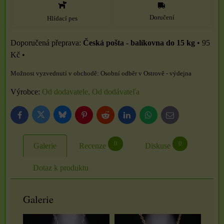
Doručení
Hlídací pes
Česká pošta - balíkovna do 15 kg
•
95
Kč
•
Osobní odběr v Ostrově - výdejna
Výrobce:
Od dodavatele, Od dodávateľa
Bluesky
Twitter
Facebook
Pinterest
Reddit
LinkedIn
WhatsApp
E-
mail
0
0
Galerie
Recenze
Diskuse
Dotaz k produktu
Galerie