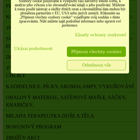
Soubory cookie používáme k vylepšení vaší návštěvy tohoto webu, k
analýze jeho výkonu a ke shromažďování údajů o jeho používání. Můžeme
FENG SHUI, ORG. PYRAMIDY, LAPAČE SNŮ
k tomu použít nástroje a služby třetích stran a shromážděná data mohou být
přenášena partnerům v EU, USA nebo jiných zemích. Kliknutím na
KOMPONENTY K VÝROBĚ SVÍČEK, ŠPERKŮ
„Přijmout všechny soubory cookie“ vyjadřujete svůj souhlas s tímto
zpracováním. Níže můžete najít podrobné informace nebo upravit své
preference.
100 % PŘÍRODNÍ ESENCIÁLNÍ OLEJE SALOOS
Zásady ochrany soukromí
SVÍČKY Z PALMOVÉHO A SÓJOVÉHO VOSKU
ECO
Ukázat podrobnosti
Přijmout všechny cookies
DRAHÉ A LÉČIVÉ KAMENY
Odmítnout vše
VYKUŘOVADLA, VONNÉ TYČINKY A ŠIŠKY,
UHLÍKY
KADIDELNICE, PÍCKY, AROMALAMPY, VYKUŘOVÁNÍ
OBALOVÝ MATERIÁL, SATÉNOVÉ MAŠLE, SÁČKY,
KRABIČKY,
MILADA TERAPEUTKA DUŠE A TĚLA
BONUSOVÝ PROGRAM
ZBOŽÍ V AKCI