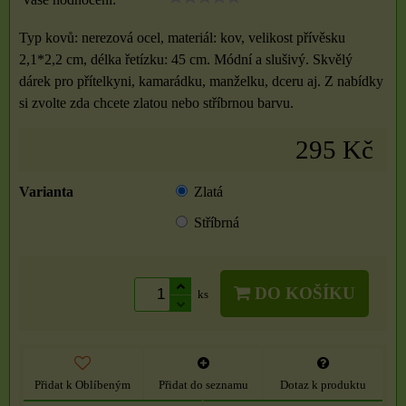
Typ kovů: nerezová ocel, materiál: kov, velikost přívěsku
2,1*2,2 cm, délka řetízku: 45 cm. Módní a slušivý. Skvělý
dárek pro přítelkyni, kamarádku, manželku, dceru aj. Z nabídky
si zvolte zda chcete zlatou nebo stříbrnou barvu.
295 Kč
Varianta
Zlatá
Stříbrná
DO KOŠÍKU
ks
Přidat k Oblíbeným
Přidat do seznamu
Dotaz k produktu