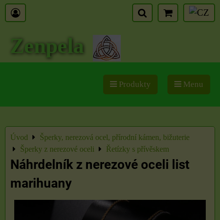
Zenpela
Produkty
Menu
Úvod
Šperky, nerezová ocel, přírodní kámen, bižuterie
Šperky z nerezové oceli
Řetízky s přívěskem
Náhrdelník z nerezové oceli list
marihuany