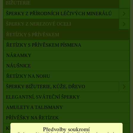
BIŽUTERIE
ŠPERKY Z PŘÍRODNÍCH LÉČIVÝCH MINERÁLŮ
ŠPERKY Z NEREZOVÉ OCELI
ŘETÍZKY S PŘÍVĚSKEM
ŘETÍZKY S PŘÍVĚSKEM PÍSMENA
NÁRAMKY
NÁUŠNICE
ŘETÍZKY NA NOHU
ŠPERKY BIŽUTERIE, KŮŽE, DŘEVO
ELEGANTNÍ, SVÁTEČNÍ ŠPERKY
AMULETY A TALISMANY
PŘÍVĚŠKY NA ŘETÍZEK
Předvolby soukromí
KŮŽE, ŘETÍZKY NA ŠPERKY