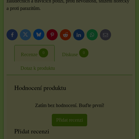
žaludečních a trávicích potíží, proti nevolnosti, snížení horečky
a proti parazitům.
Bluesky
Twitter
Facebook
Pinterest
Reddit
LinkedIn
WhatsApp
E-
mail
0
0
Recenze
Diskuse
Dotaz k produktu
Hodnocení produktu
Zatím bez hodnocení. Buďte první!
Přidat recenzi
Přidat recenzi