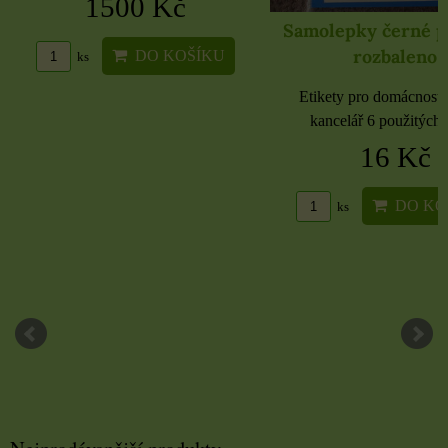
1500 Kč
Samolepky černé 
rozbaleno
DO KOŠÍKU
ks
Etikety pro domácnost, 
kancelář 6 použitých 
16 Kč
DO KO
ks
Nejprodávanější produkty