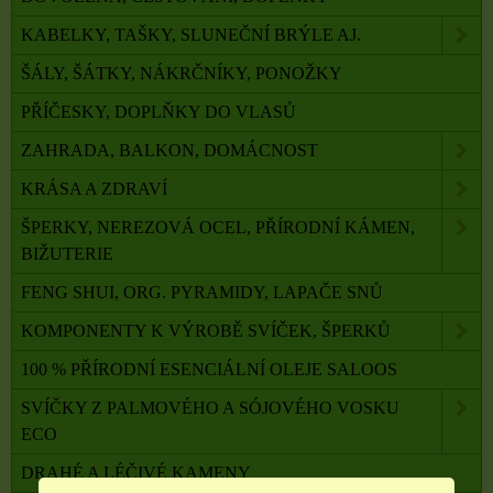
KABELKY, TAŠKY, SLUNEČNÍ BRÝLE AJ.
ŠÁLY, ŠÁTKY, NÁKRČNÍKY, PONOŽKY
PŘÍČESKY, DOPLŇKY DO VLASŮ
ZAHRADA, BALKON, DOMÁCNOST
KRÁSA A ZDRAVÍ
ŠPERKY, NEREZOVÁ OCEL, PŘÍRODNÍ KÁMEN,
BIŽUTERIE
FENG SHUI, ORG. PYRAMIDY, LAPAČE SNŮ
KOMPONENTY K VÝROBĚ SVÍČEK, ŠPERKŮ
100 % PŘÍRODNÍ ESENCIÁLNÍ OLEJE SALOOS
SVÍČKY Z PALMOVÉHO A SÓJOVÉHO VOSKU
ECO
DRAHÉ A LÉČIVÉ KAMENY