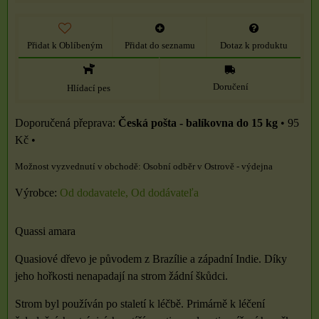
Přidat k Oblíbeným
Přidat do seznamu
Dotaz k produktu
Doručení
Hlídací pes
Česká pošta - balíkovna do 15 kg
•
95
Kč
•
Osobní odběr v Ostrově - výdejna
Výrobce:
Od dodavatele, Od dodávateľa
Quassi amara
Quasiové dřevo je původem z Brazílie a západní Indie. Díky
jeho hořkosti nenapadají na strom žádní škůdci.
Strom byl používán po staletí k léčbě. Primárně k léčení