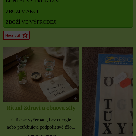
BONUSOVÝ PROGRAM
ZBOŽÍ V AKCI
ZBOŽÍ VE VÝPRODEJI
Rituál Zdraví a obnova síly
Cítíte se vyčerpaní, bez energie
nebo potřebujete podpořit své tělo...