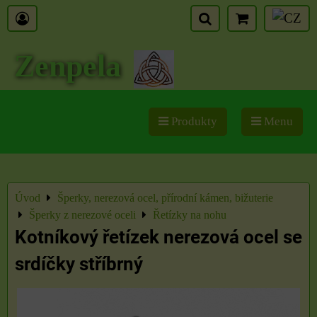
Zenpela
Produkty
Menu
Úvod
Šperky, nerezová ocel, přírodní kámen, bižuterie
Šperky z nerezové oceli
Řetízky na nohu
Kotníkový řetízek nerezová ocel se
srdíčky stříbrný