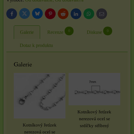
Bluesky
Twitter
Facebook
Pinterest
Reddit
LinkedIn
WhatsApp
E-
mail
0
0
Galerie
Recenze
Diskuse
Dotaz k produktu
Galerie
Kotníkový řetízek
nerezová ocel se
Kotníkový řetízek
srdíčky stříbrný
nerezová ocel se