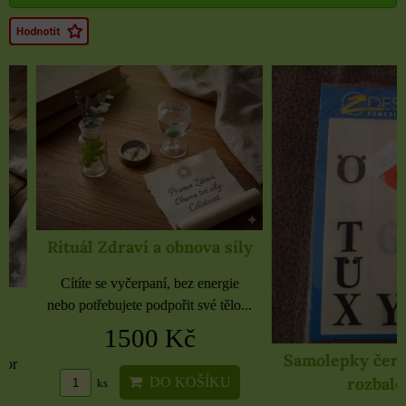
Rituál Zdraví a obnova síly
Cítíte se vyčerpaní, bez energie
nebo potřebujete podpořit své tělo...
1500 Kč
Samolepky černé 
rozbaleno
DO KOŠÍKU
ks