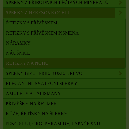
ŠPERKY Z PŘÍRODNÍCH LÉČIVÝCH MINERÁLŮ
ŠPERKY Z NEREZOVÉ OCELI
ŘETÍZKY S PŘÍVĚSKEM
ŘETÍZKY S PŘÍVĚSKEM PÍSMENA
NÁRAMKY
NÁUŠNICE
ŘETÍZKY NA NOHU
ŠPERKY BIŽUTERIE, KŮŽE, DŘEVO
ELEGANTNÍ, SVÁTEČNÍ ŠPERKY
AMULETY A TALISMANY
PŘÍVĚŠKY NA ŘETÍZEK
KŮŽE, ŘETÍZKY NA ŠPERKY
FENG SHUI, ORG. PYRAMIDY, LAPAČE SNŮ