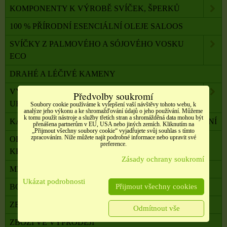
KOMPONENTY K VÝROBĚ SVÍČEK, ŠPERKŮ
100 % PŘÍRODNÍ ESENCIÁLNÍ OLEJE SALOOS
SVÍČKY Z PALMOVÉHO A SÓJOVÉHO VOSKU
ECO
DRAHÉ A LÉČIVÉ KAMENY
VYKUŘOVADLA, VONNÉ TYČINKY A ŠIŠKY,
Předvolby soukromí
UHLÍKY
Soubory cookie používáme k vylepšení vaší návštěvy tohoto webu, k
analýze jeho výkonu a ke shromažďování údajů o jeho používání. Můžeme
k tomu použít nástroje a služby třetích stran a shromážděná data mohou být
KADIDELNICE, PÍCKY, AROMALAMPY, VYKUŘOVÁNÍ
přenášena partnerům v EU, USA nebo jiných zemích. Kliknutím na
„Přijmout všechny soubory cookie“ vyjadřujete svůj souhlas s tímto
zpracováním. Níže můžete najít podrobné informace nebo upravit své
OBALOVÝ MATERIÁL, SATÉNOVÉ MAŠLE, SÁČKY,
preference.
KRABIČKY,
Zásady ochrany soukromí
MILADA TERAPEUTKA DUŠE A TĚLA
Ukázat podrobnosti
Přijmout všechny cookies
BONUSOVÝ PROGRAM
ZBOŽÍ V AKCI
Odmítnout vše
ZBOŽÍ VE VÝPRODEJI