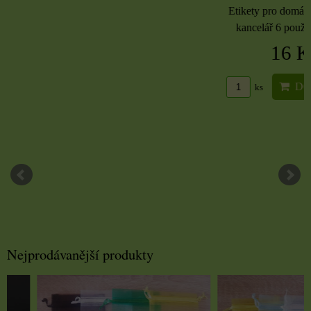
Etikety pro domácnost, 
kancelář 6 použitých 
16 Kč
DO KO
ks
Nejprodávanější produkty