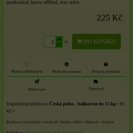
prodloužení, barva: stříbrná, tvar: srdce
225 Kč
DO KOŠÍKU
ks
Přidat k Oblíbeným
Přidat do seznamu
Dotaz k produktu
Doručení
Hlídací pes
Česká pošta - balíkovna do 15 kg
•
95
Kč
•
Osobní odběr v Ostrově - výdejna
Výrobce:
Od dodavatele, Od dodávateľa