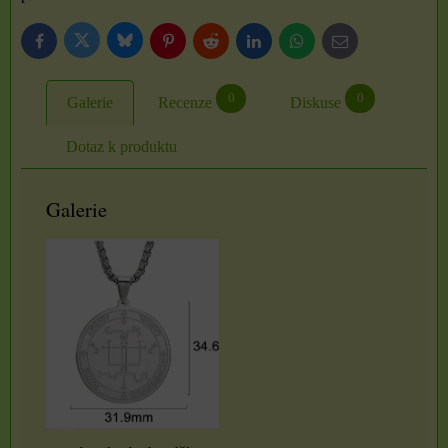
Bluesky
Twitter
Facebook
Pinterest
Reddit
LinkedIn
WhatsApp
E-
mail
0
0
Galerie
Recenze
Diskuse
Dotaz k produktu
Galerie