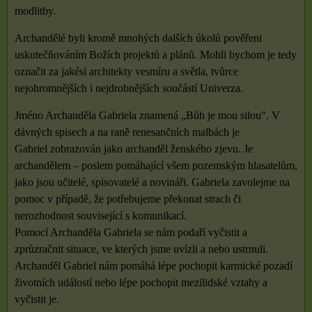
modlitby.
Archandělé byli kromě mnohých dalších úkolů pověřeni
uskutečňováním Božích projektů a plánů. Mohli bychom je tedy
označit za jakési architekty vesmíru a světla, tvůrce
nejohromnějších i nejdrobnějších součástí Univerza.
Jméno Archanděla Gabriela znamená „Bůh je mou silou". V
dávných spisech a na raně renesančních malbách je
Gabriel zobrazován jako archanděl ženského zjevu. Je
archandělem – poslem pomáhající všem pozemským hlasatelům,
jako jsou učitelé, spisovatelé a novináři. Gabriela zavolejme na
pomoc v případě, že potřebujeme překonat strach či
nerozhodnost související s komunikací.
Pomocí Archanděla Gabriela se nám podaří vyčistit a
zprůzračnit situace, ve kterých jsme uvízli a nebo ustrnuli.
Archanděl Gabriel nám pomáhá lépe pochopit karmické pozadí
životních událostí nebo lépe pochopit mezilidské vztahy a
vyčistit je.