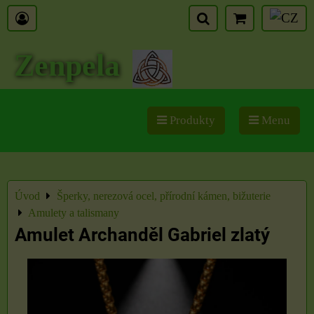
Zenpela
Produkty
Menu
Úvod
Šperky, nerezová ocel, přírodní kámen, bižuterie
Amulety a talismany
Amulet Archanděl Gabriel zlatý