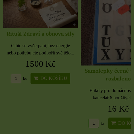
Rituál Zdraví a obnova síly
Cítíte se vyčerpaní, bez energie
nebo potřebujete podpořit své tělo...
1500 Kč
Samolepky černé 
rozbaleno
DO KOŠÍKU
ks
Etikety pro domácnost, 
kancelář 6 použitých 
16 Kč
DO KO
ks