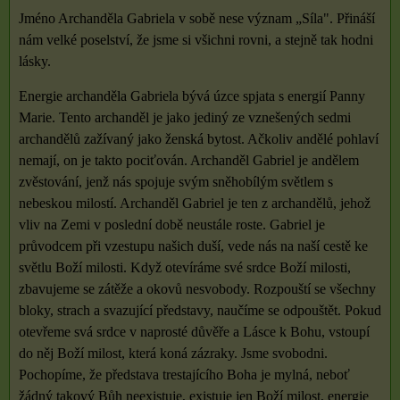
Jméno Archanděla Gabriela v sobě nese význam „Síla". Přináší
nám velké poselství, že jsme si všichni rovni, a stejně tak hodni
lásky.
Energie archanděla Gabriela bývá úzce spjata s energií Panny
Marie. Tento archanděl je jako jediný ze vznešených sedmi
archandělů zažívaný jako ženská bytost. Ačkoliv andělé pohlaví
nemají, on je takto pociťován. Archanděl Gabriel je andělem
zvěstování, jenž nás spojuje svým sněhobílým světlem s
nebeskou milostí. Archanděl Gabriel je ten z archandělů, jehož
vliv na Zemi v poslední době neustále roste. Gabriel je
průvodcem při vzestupu našich duší, vede nás na naší cestě ke
světlu Boží milosti. Když otevíráme své srdce Boží milosti,
zbavujeme se zátěže a okovů nesvobody. Rozpouští se všechny
bloky, strach a svazující představy, naučíme se odpouštět. Pokud
otevřeme svá srdce v naprosté důvěře a Lásce k Bohu, vstoupí
do něj Boží milost, která koná zázraky. Jsme svobodni.
Pochopíme, že představa trestajícího Boha je mylná, neboť
žádný takový Bůh neexistuje, existuje jen Boží milost, energie