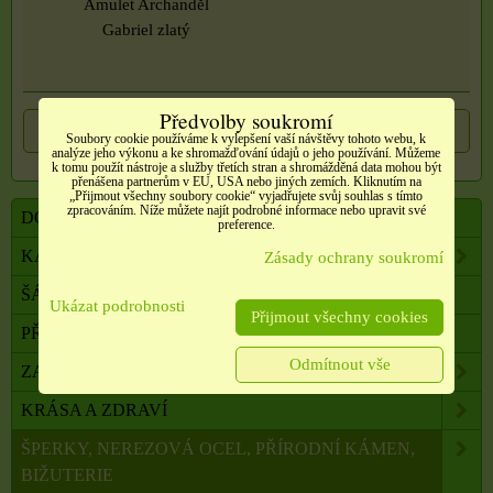
Amulet Archanděl
Gabriel zlatý
Předvolby soukromí
Předchozí produkt
Následující produkt
Soubory cookie používáme k vylepšení vaší návštěvy tohoto webu, k
analýze jeho výkonu a ke shromažďování údajů o jeho používání. Můžeme
k tomu použít nástroje a služby třetích stran a shromážděná data mohou být
přenášena partnerům v EU, USA nebo jiných zemích. Kliknutím na
„Přijmout všechny soubory cookie“ vyjadřujete svůj souhlas s tímto
zpracováním. Níže můžete najít podrobné informace nebo upravit své
DOVOLENÁ, CESTOVÁNÍ, DOPLŇKY
preference.
KABELKY, TAŠKY, SLUNEČNÍ BRÝLE AJ.
Zásady ochrany soukromí
ŠÁLY, ŠÁTKY, NÁKRČNÍKY, PONOŽKY
Ukázat podrobnosti
Přijmout všechny cookies
PŘÍČESKY, DOPLŇKY DO VLASŮ
Odmítnout vše
ZAHRADA, BALKON, DOMÁCNOST
KRÁSA A ZDRAVÍ
ŠPERKY, NEREZOVÁ OCEL, PŘÍRODNÍ KÁMEN,
BIŽUTERIE