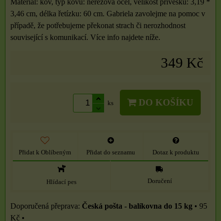
Materiál: kov, typ kovu: nerezová ocel, velikost přívěsku: 3,19 *
3,46 cm, délka řetízku: 60 cm. Gabriela zavolejme na pomoc v
případě, že potřebujeme překonat strach či nerozhodnost
související s komunikací. Více info najdete níže.
349 Kč
DO KOŠÍKU
ks
Přidat k Oblíbeným
Přidat do seznamu
Dotaz k produktu
Doručení
Hlídací pes
Česká pošta - balíkovna do 15 kg
•
95
Kč
•