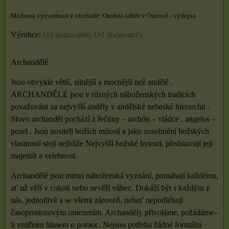
Osobní odběr v Ostrově - výdejna
Výrobce:
Od dodavatele, Od dodávateľa
Archandělé
Jsou obvykle větší, silnější a mocnější než andělé .
ARCHANDĚLÉ jsou v různých náboženských tradicích
považováni za nejvyšší anděly v andělské nebeské hierarchii .
Slovo archanděl pochází z řečtiny – archón – vládce , angelos –
posel . Jsou nositeli božích milostí a jako zosobnění božských
vlastností stojí nejblíže Nejvyšší božské bytosti, představují její
majestát a velebnost.
Archandělé jsou mimo náboženská vyznání, pomáhají každému,
ať už věří v cokoli nebo nevěří vůbec. Dokáží být s každým z
nás, jednotlivě a se všemi zároveň, neboť nepodléhají
časoprostorovým omezením. Archanděly přivoláme, požádáme–
li vnitřním hlasem o pomoc. Nejsou potřeba žádné formální