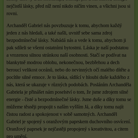
nejčistší lásky, před níž není nikdo ničím vinen, a všichni jsou si
rovni.
Archanděl Gabriel nás povzbuzuje k tomu, abychom každý
jeden z nás hledali, a také našli, uvnitř sebe sama zdroj
bezpodmínečné lásky. Nabádá nás a vede k tomu, abychom ji
pak sdíleli se všemi ostatními bytostmi. Láska je naší podstatou
a vrozenou silnou stránkou naší osobnosti. Stačí se podívat na
blankytně modrou oblohu, nekonečnou, bezbřehou a dech
beroucí velikost oceánů, nebo do nevinných očí malého dítěte a
pocítíte silné emoce. Je to láska, sídlící v hloubi duše každého z
nás, která se ukazuje v různých podobách. Posláním Archanděla
Gabriela je přinášet nám poselství o tom, že jsme zdrojem silné
energie - čisté a bezpodmínečné lásky. Jsme duše a díky tomu se
můžeme těsněji propojit s naším vyšším Já, a díky tomu najít
čistou radost a spokojenost v sobě samotných. Archanděl
Gabriel je spojený s oranžovým paprskem duchovního osvícení.
Oranžový paprsek je nejčastěji propojený s kreativitou, a citem
pro umění.