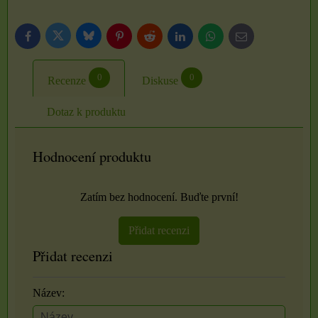
Bluesky
Twitter
Facebook
Pinterest
Reddit
LinkedIn
WhatsApp
E-
mail
0
0
Recenze
Diskuse
Dotaz k produktu
Hodnocení produktu
Zatím bez hodnocení. Buďte první!
Přidat recenzi
Přidat recenzi
Název: