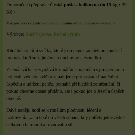
Česká pošta - balíkovna do 15 kg
•
95
Kč
•
Osobní odběr v Ostrově - výdejna
Výrobce:
Ruční výroba, Ručná výroba
Rituální a oltářní svíčky, které jsou nepostradatelnou součástí
pro nás, kteří se zajímáme o duchovno a esoteriku.
Zelená svíčka se využívá k rituálům spojených s prosperitou a
hojností, zelenou svíčku zapalujeme pro získání finančního
úspěchu a udržení peněz, pomáhá při hledání zaměstnání, či
pokud chceme dostat přidáno, ale i pokud jde o štěstí a úspěch
obecně.
Dává naději, hodí se k rituálům plodnosti, léčení a
uzdravení........ a také do všech situací, kdy potřebujeme získat
celkovou harmonii a rovnováhu sil.