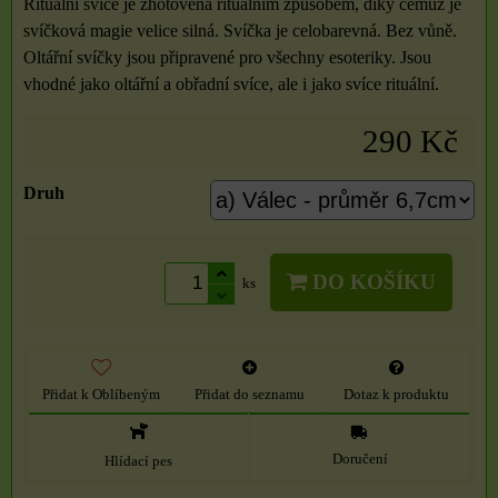
Rituální svíce je zhotovena rituálním způsobem, díky čemuž je
svíčková magie velice silná. Svíčka je celobarevná. Bez vůně.
Oltářní svíčky jsou připravené pro všechny esoteriky. Jsou
vhodné jako oltářní a obřadní svíce, ale i jako svíce rituální.
290 Kč
Druh
DO KOŠÍKU
ks
Přidat k Oblíbeným
Přidat do seznamu
Dotaz k produktu
Doručení
Hlídací pes