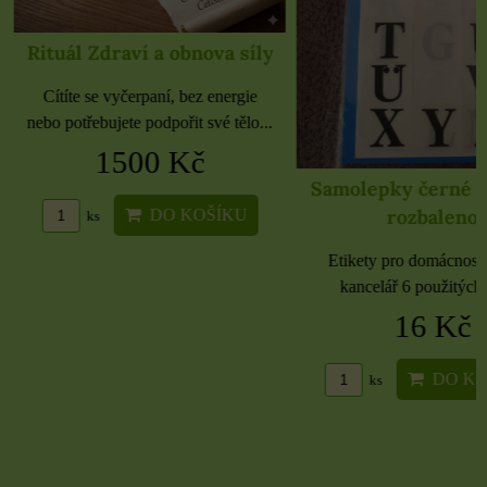
Rituál Zdraví a obnova síly
Cítíte se vyčerpaní, bez energie
nebo potřebujete podpořit své tělo...
1500 Kč
Samolepky černé 
rozbaleno
DO KOŠÍKU
ks
Etikety pro domácnost, 
kancelář 6 použitých 
16 Kč
DO KO
ks