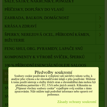
ŠÁLY, ŠÁTKY, NÁKRČNÍKY, PONOŽKY
PŘÍČESKY, DOPLŇKY DO VLASŮ
ZAHRADA, BALKON, DOMÁCNOST
KRÁSA A ZDRAVÍ
ŠPERKY, NEREZOVÁ OCEL, PŘÍRODNÍ KÁMEN,
BIŽUTERIE
FENG SHUI, ORG. PYRAMIDY, LAPAČE SNŮ
KOMPONENTY K VÝROBĚ SVÍČEK, ŠPERKŮ
100 % PŘÍRODNÍ ESENCIÁLNÍ OLEJE SALOOS
Předvolby soukromí
SVÍČKY Z PALMOVÉHO A SÓJOVÉHO VOSKU
Soubory cookie používáme k vylepšení vaší návštěvy tohoto webu, k
analýze jeho výkonu a ke shromažďování údajů o jeho používání. Můžeme
ECO
k tomu použít nástroje a služby třetích stran a shromážděná data mohou být
přenášena partnerům v EU, USA nebo jiných zemích. Kliknutím na
SVÍČKY S RITUÁLEM
„Přijmout všechny soubory cookie“ vyjadřujete svůj souhlas s tímto
zpracováním. Níže můžete najít podrobné informace nebo upravit své
preference.
SVÍČKY RITUÁLNÍ S RUNAMI
Zásady ochrany soukromí
SVÍČKY PRO RŮZNÉ RITUÁLY