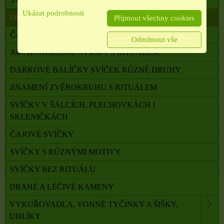
Ukázat podrobnosti
OLTÁŘNÍ SVÍČKY
Přijmout všechny cookies
ČAKROVÉ SVÍČKY S RITUÁLEM
Odmítnout vše
ARCHANDĚLSKÉ SVÍČKY S RITUÁLEM
DÁRKOVÉ BALÍČKY SVÍČEK RŮZNÉ DRUHY
ZNAMENÍ ZVĚROKRUHU S RITUÁLEM
SVÍČKY V ŠÁLCÍCH, PLECHOVKÁCH I
SKLENIČKÁCH
ČAJOVÉ SVÍČKY
SVÍČKY S RŮZNÝMI MOTIVY
SVÍČKY BEZ RITUÁLU
DRAHÉ A LÉČIVÉ KAMENY
VYKUŘOVADLA, VONNÉ TYČINKY A ŠIŠKY,
UHLÍKY