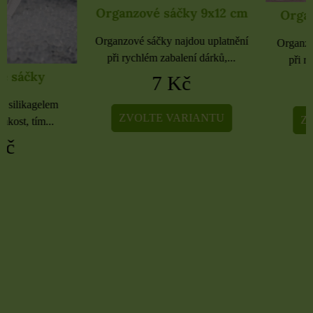
Organzové sáčky 9x12 cm
Organzové sáčky 
Organzové sáčky najdou uplatnění
Organzové sáčky najdou 
při rychlém zabalení dárků,...
při rychlém zabalení dá
7 Kč
5 Kč
ZVOLTE VARIANTU
ZVOLTE VARIA