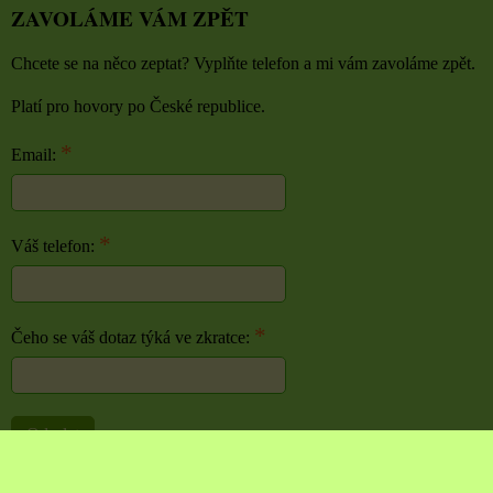
ZAVOLÁME VÁM ZPĚT
Chcete se na něco zeptat? Vyplňte telefon a mi vám zavoláme zpět.
Platí pro hovory po České republice.
*
Email:
*
Váš telefon:
*
Čeho se váš dotaz týká ve zkratce:
Odeslat
Předvolby soukromí
Zásady ochrany soukromí