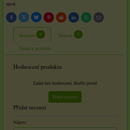
apod.
Bluesky
Twitter
Facebook
Pinterest
Reddit
LinkedIn
WhatsApp
E-
mail
0
0
Recenze
Diskuse
Dotaz k produktu
Hodnocení produktu
Zatím bez hodnocení. Buďte první!
Přidat recenzi
Přidat recenzi
Název: