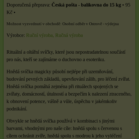
Česká pošta - balíkovna do 15 kg
•
95
Kč
•
Osobní odběr v Ostrově - výdejna
Výrobce:
Ruční výroba, Ručná výroba
Rituální a oltářní svíčky, které jsou nepostradatelnou součástí
pro nás, kteří se zajímáme o duchovno a esoteriku.
Hnědá svíčka magicky působí nejlépe při uzemňování,
budování pevných základů, upevňování zálib, pro léčení zvířat.
Hnědá svíčka pomáhá zejména při rituálech spojených se
zvířaty, domácností, útulností a bezpečím k nalezení ztraceného,
k obnovení potence, vášně a vůle, úspěchu v jakémkoliv
podnikání.
Obvykle se hnědá svíčka používá v kombinaci s jinými
barvami, vhodnými pro naše cíle: hnědá spolu s červenou s
cílem ochránit zvíře, hnědá spolu s modrou k jeho vyléčení