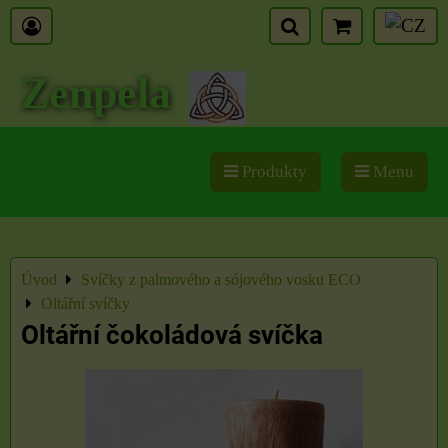
Zenpela
Produkty
Menu
Úvod
Svíčky z palmového a sójového vosku ECO
Oltářní svíčky
Oltářní čokoládová svíčka