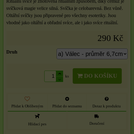
Rituální svíce je zhotovena rituálním způsobem, díky čemuž je
svíčková magie velice silná. Svíčka je celobarevná. Bez vůně.
Oltářní svíčky jsou připravené pro všechny esoteriky. Jsou
vhodné jako oltářní a obřadní svíce, ale i jako svíce rituální.
290 Kč
Druh
DO KOŠÍKU
ks
Přidat k Oblíbeným
Přidat do seznamu
Dotaz k produktu
Doručení
Hlídací pes