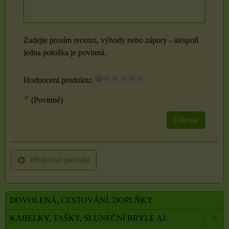
Zadejte prosím recenzi, výhody nebo zápory - alespoň
jedna položka je povinná.
Hodnocení produktu:
*
(Povinné)
Odeslat
Předchozí produkt
DOVOLENÁ, CESTOVÁNÍ, DOPLŇKY
KABELKY, TAŠKY, SLUNEČNÍ BRÝLE AJ.