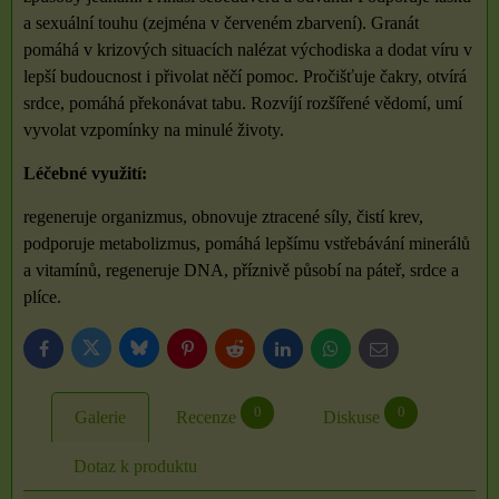
a sexuální touhu (zejména v červeném zbarvení). Granát
pomáhá v krizových situacích nalézat východiska a dodat víru v
lepší budoucnost i přivolat něčí pomoc. Pročišťuje čakry, otvírá
srdce, pomáhá překonávat tabu. Rozvíjí rozšířené vědomí, umí
vyvolat vzpomínky na minulé životy.
Léčebné využití:
regeneruje organizmus, obnovuje ztracené síly, čistí krev,
podporuje metabolizmus, pomáhá lepšímu vstřebávání minerálů
a vitamínů, regeneruje DNA, příznivě působí na páteř, srdce a
plíce.
Bluesky
Twitter
Facebook
Pinterest
Reddit
LinkedIn
WhatsApp
E-
mail
0
0
Galerie
Recenze
Diskuse
Dotaz k produktu