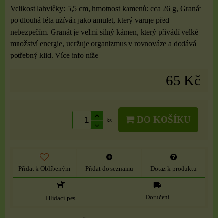
Velikost lahvičky: 5,5 cm, hmotnost kamenů: cca 26 g, Granát
po dlouhá léta užíván jako amulet, který varuje před
nebezpečím. Granát je velmi silný kámen, který přivádí velké
množství energie, udržuje organizmus v rovnováze a dodává
potřebný klid. Více info níže
65 Kč
DO KOŠÍKU
ks
Přidat k Oblíbeným
Přidat do seznamu
Dotaz k produktu
Doručení
Hlídací pes