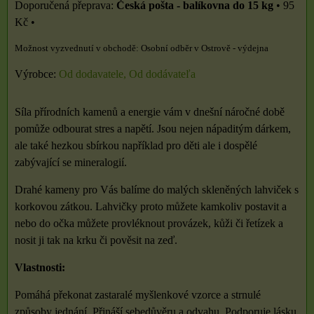
Česká pošta - balíkovna do 15 kg
•
95
Kč
•
Osobní odběr v Ostrově - výdejna
Výrobce:
Od dodavatele, Od dodávateľa
Síla přírodních kamenů a energie vám v dnešní náročné době
pomůže odbourat stres a napětí. Jsou nejen nápaditým dárkem,
ale také hezkou sbírkou například pro děti ale i dospělé
zabývající se mineralogií.
Drahé kameny pro Vás balíme do malých skleněných lahviček s
korkovou zátkou. Lahvičky proto můžete kamkoliv postavit a
nebo do očka můžete provléknout provázek, kůži či řetízek a
nosit ji tak na krku či pověsit na zeď.
Vlastnosti:
Pomáhá překonat zastaralé myšlenkové vzorce a strnulé
způsoby jednání. Přináší sebedůvěru a odvahu. Podporuje lásku