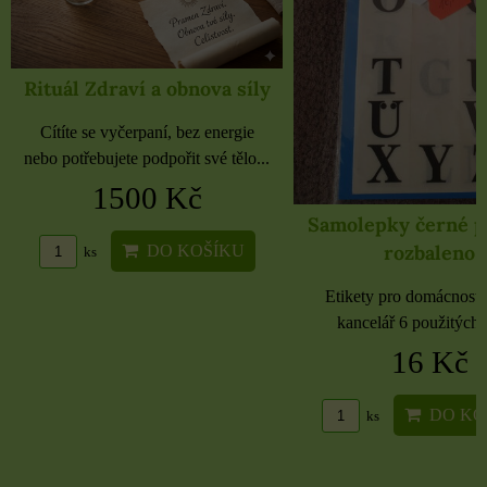
Rituál Zdraví a obnova síly
Cítíte se vyčerpaní, bez energie
nebo potřebujete podpořit své tělo...
1500 Kč
Samolepky černé 
rozbaleno
DO KOŠÍKU
ks
Etikety pro domácnost, 
kancelář 6 použitých 
16 Kč
DO KO
ks