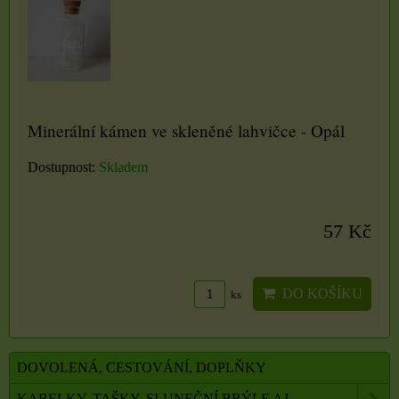
Minerální kámen ve skleněné lahvičce - Opál
Dostupnost:
Skladem
57 Kč
DO KOŠÍKU
ks
DOVOLENÁ, CESTOVÁNÍ, DOPLŇKY
KABELKY, TAŠKY, SLUNEČNÍ BRÝLE AJ.