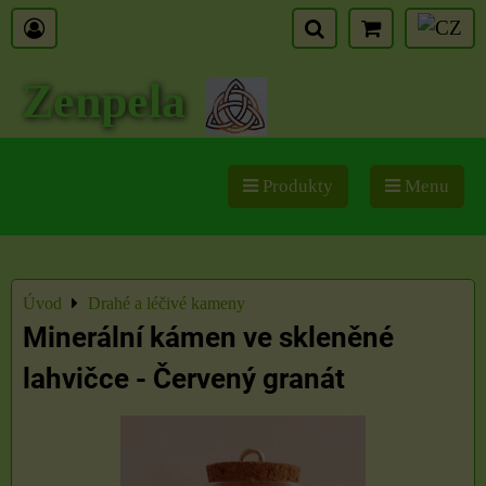
Zenpela
Produkty
Menu
Úvod
Drahé a léčivé kameny
Minerální kámen ve skleněné
lahvičce - Červený granát