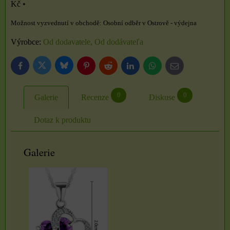
Kč
•
Osobní odběr v Ostrově - výdejna
Výrobce:
Od dodavatele, Od dodávateľa
Bluesky
Twitter
Facebook
Pinterest
Reddit
LinkedIn
WhatsApp
E-
mail
0
0
Galerie
Recenze
Diskuse
Dotaz k produktu
Galerie