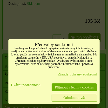
Dostupnost:
Skladem
195 Kč
DO KOŠÍKU
ks
Předvolby soukromí
Soubory cookie používáme k vylepšení vaší návštěvy tohoto webu, k
analýze jeho výkonu a ke shromažďování údajů o jeho používání. Můžeme
k tomu použít nástroje a služby třetích stran a shromážděná data mohou být
DOVOLENÁ, CESTOVÁNÍ, DOPLŇKY
přenášena partnerům v EU, USA nebo jiných zemích. Kliknutím na
„Přijmout všechny soubory cookie“ vyjadřujete svůj souhlas s tímto
zpracováním. Níže můžete najít podrobné informace nebo upravit své
KABELKY, TAŠKY, SLUNEČNÍ BRÝLE AJ.
preference.
Zásady ochrany soukromí
ŠÁLY, ŠÁTKY, NÁKRČNÍKY, PONOŽKY
PŘÍČESKY, DOPLŇKY DO VLASŮ
Ukázat podrobnosti
Přijmout všechny cookies
ZAHRADA, BALKON, DOMÁCNOST
Odmítnout vše
KRÁSA A ZDRAVÍ