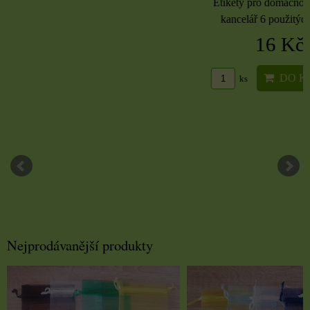
Etikety pro domácnost, 
kancelář 6 použitých 
16 Kč
DO KO
ks
Nejprodávanější produkty