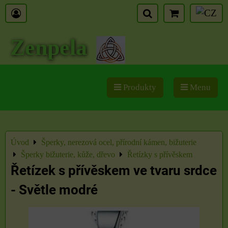
Zenpela
Produkty
Menu
Úvod
Šperky, nerezová ocel, přírodní kámen, bižuterie
Šperky bižuterie, kůže, dřevo
Řetízky s přívěskem
Řetízek s přívěskem ve tvaru srdce
- Světle modré