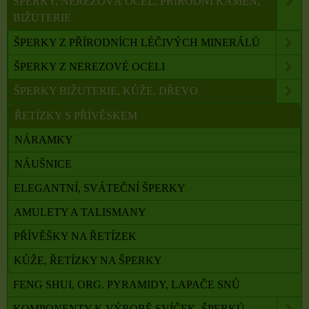
ŠPERKY, NEREZOVÁ OCEL, PŘÍRODNÍ KÁMEN,
BIŽUTERIE
ŠPERKY Z PŘÍRODNÍCH LÉČIVÝCH MINERÁLŮ
ŠPERKY Z NEREZOVÉ OCELI
ŠPERKY BIŽUTERIE, KŮŽE, DŘEVO
ŘETÍZKY S PŘÍVĚSKEM
NÁRAMKY
NÁUŠNICE
ELEGANTNÍ, SVÁTEČNÍ ŠPERKY
AMULETY A TALISMANY
PŘÍVĚŠKY NA ŘETÍZEK
KŮŽE, ŘETÍZKY NA ŠPERKY
FENG SHUI, ORG. PYRAMIDY, LAPAČE SNŮ
KOMPONENTY K VÝROBĚ SVÍČEK, ŠPERKŮ