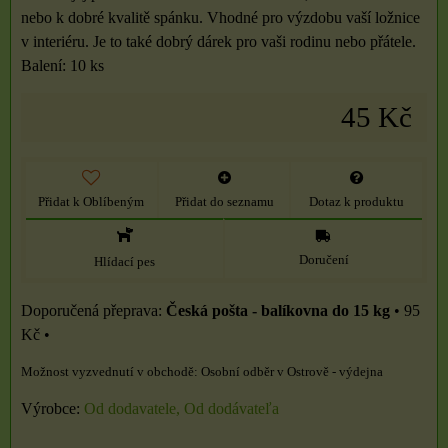
nebo k dobré kvalitě spánku. Vhodné pro výzdobu vaší ložnice
v interiéru. Je to také dobrý dárek pro vaši rodinu nebo přátele.
Balení: 10 ks
45 Kč
Přidat k Oblíbeným
Přidat do seznamu
Dotaz k produktu
Doručení
Hlídací pes
Česká pošta - balíkovna do 15 kg
•
95
Kč
•
Osobní odběr v Ostrově - výdejna
Výrobce:
Od dodavatele, Od dodávateľa