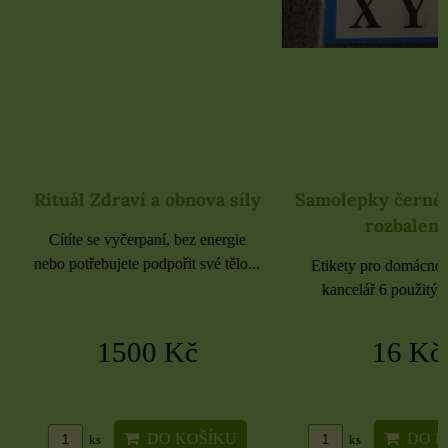
Rituál Zdraví a obnova síly
Samolepky černé 
rozbaleno
Cítíte se vyčerpaní, bez energie
nebo potřebujete podpořit své tělo...
Etikety pro domácnost, 
kancelář 6 použitých 
1500 Kč
16 Kč
DO KOŠÍKU
DO KO
ks
ks