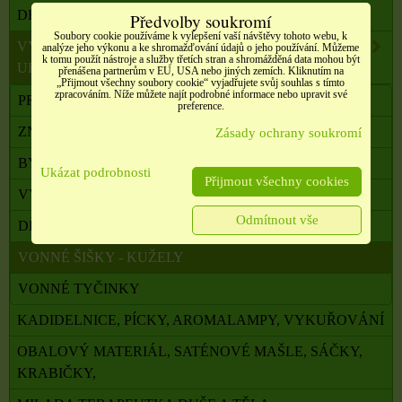
DRAHÉ A LÉČIVÉ KAMENY
Předvolby soukromí
Soubory cookie používáme k vylepšení vaší návštěvy tohoto webu, k
VYKUŘOVADLA, VONNÉ TYČINKY A ŠIŠKY,
analýze jeho výkonu a ke shromažďování údajů o jeho používání. Můžeme
k tomu použít nástroje a služby třetích stran a shromážděná data mohou být
UHLÍKY
přenášena partnerům v EU, USA nebo jiných zemích. Kliknutím na
„Přijmout všechny soubory cookie“ vyjadřujete svůj souhlas s tímto
zpracováním. Níže můžete najít podrobné informace nebo upravit své
PRYSKYŘICE
preference.
ZNAMENÍ ZVĚROKRUHU
Zásady ochrany soukromí
BYLINY A VYKUŘOVACÍ SVAZKY
Ukázat podrobnosti
Přijmout všechny cookies
VYKUŘOVACÍ SMĚSI
Odmítnout vše
DŘEVA
VONNÉ ŠIŠKY - KUŽELY
VONNÉ TYČINKY
KADIDELNICE, PÍCKY, AROMALAMPY, VYKUŘOVÁNÍ
OBALOVÝ MATERIÁL, SATÉNOVÉ MAŠLE, SÁČKY,
KRABIČKY,