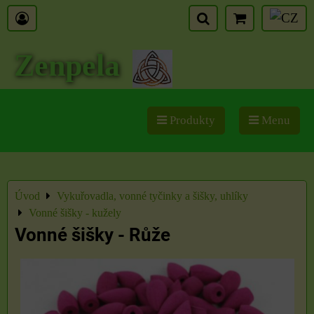
Zenpela
Produkty
Menu
Úvod
Vykuřovadla, vonné tyčinky a šišky, uhlíky
Vonné šišky - kužely
Vonné šišky - Růže