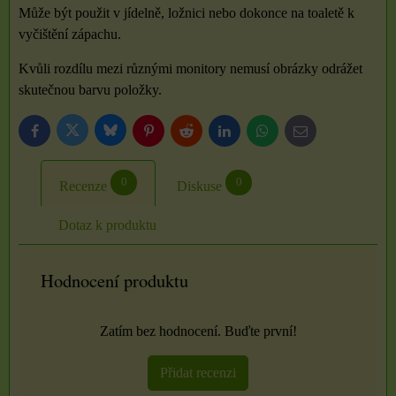
Může být použit v jídelně, ložnici nebo dokonce na toaletě k
vyčištění zápachu.
Kvůli rozdílu mezi různými monitory nemusí obrázky odrážet
skutečnou barvu položky.
Bluesky
Twitter
Facebook
Pinterest
Reddit
LinkedIn
WhatsApp
E-
mail
0
0
Recenze
Diskuse
Dotaz k produktu
Hodnocení produktu
Zatím bez hodnocení. Buďte první!
Přidat recenzi