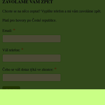
ZAVOLÁME VÁM ZPĚT
Chcete se na něco zeptat? Vyplňte telefon a mi vám zavoláme zpět.
Platí pro hovory po České republice.
*
Email:
*
Váš telefon:
*
Čeho se váš dotaz týká ve zkratce:
Odeslat
Předvolby soukromí
Zásady ochrany soukromí