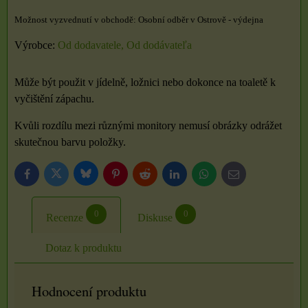
Osobní odběr v Ostrově - výdejna
Výrobce:
Od dodavatele, Od dodávateľa
Může být použit v jídelně, ložnici nebo dokonce na toaletě k
vyčištění zápachu.
Kvůli rozdílu mezi různými monitory nemusí obrázky odrážet
skutečnou barvu položky.
Bluesky
Twitter
Facebook
Pinterest
Reddit
LinkedIn
WhatsApp
E-
mail
0
0
Recenze
Diskuse
Dotaz k produktu
Hodnocení produktu