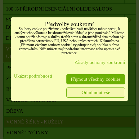
100 % PŘÍRODNÍ ESENCIÁLNÍ OLEJE SALOOS
SVÍČKY Z PALMOVÉHO A SÓJOVÉHO VOSKU
Předvolby soukromí
ECO
Soubory cookie používáme k vylepšení vaší návštěvy tohoto webu, k
analýze jeho výkonu a ke shromažďování údajů o jeho používání. Můžeme
k tomu použít nástroje a služby třetích stran a shromážděná data mohou být
DRAHÉ A LÉČIVÉ KAMENY
přenášena partnerům v EU, USA nebo jiných zemích. Kliknutím na
„Přijmout všechny soubory cookie“ vyjadřujete svůj souhlas s tímto
VYKUŘOVADLA, VONNÉ TYČINKY A ŠIŠKY,
zpracováním. Níže můžete najít podrobné informace nebo upravit své
preference.
UHLÍKY
Zásady ochrany soukromí
PRYSKYŘICE
Ukázat podrobnosti
ZNAMENÍ ZVĚROKRUHU
Přijmout všechny cookies
BYLINY A VYKUŘOVACÍ SVAZKY
Odmítnout vše
VYKUŘOVACÍ SMĚSI
DŘEVA
VONNÉ ŠIŠKY - KUŽELY
VONNÉ TYČINKY