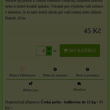
Můžete jej použít k čištění vnitřního vzduchu, zmírnění úzkosti
nebo k dobré kvalitě spánku. Vhodné pro výzdobu vaší ložnice
v interiéru. Je to také dobrý dárek pro vaši rodinu nebo přátele.
Balení: 10 ks
45 Kč
DO KOŠÍKU
ks
Přidat k Oblíbeným
Přidat do seznamu
Dotaz k produktu
Doručení
Hlídací pes
Česká pošta - balíkovna do 15 kg
•
95
Kč
•