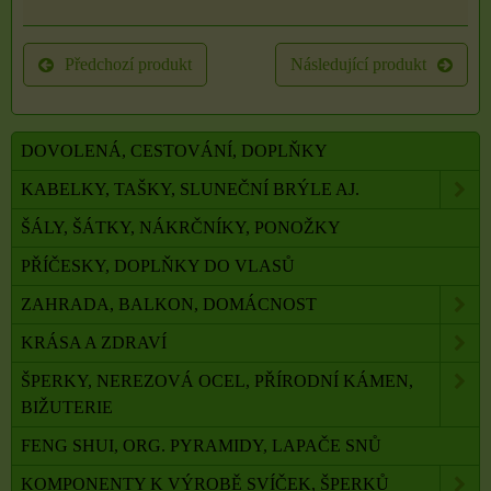
Předchozí produkt
Následující produkt
DOVOLENÁ, CESTOVÁNÍ, DOPLŇKY
KABELKY, TAŠKY, SLUNEČNÍ BRÝLE AJ.
ŠÁLY, ŠÁTKY, NÁKRČNÍKY, PONOŽKY
PŘÍČESKY, DOPLŇKY DO VLASŮ
ZAHRADA, BALKON, DOMÁCNOST
KRÁSA A ZDRAVÍ
ŠPERKY, NEREZOVÁ OCEL, PŘÍRODNÍ KÁMEN,
BIŽUTERIE
FENG SHUI, ORG. PYRAMIDY, LAPAČE SNŮ
KOMPONENTY K VÝROBĚ SVÍČEK, ŠPERKŮ