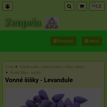
Zenpela
Produkty
Menu
Úvod
Vykuřovadla, vonné tyčinky a šišky, uhlíky
Vonné šišky - kužely
Vonné šišky - Levandule