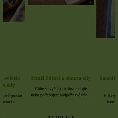
Rituál Zdraví a obnova síly
Samolepky černé 
rozbaleno
Cítíte se vyčerpaní, bez energie
nebo potřebujete podpořit své tělo...
Etikety pro domácnost, 
kancelář 6 použitých 