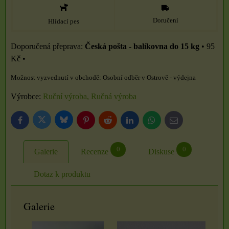
Doručení
Hlídací pes
Česká pošta - balíkovna do 15 kg
•
95
Kč
•
Osobní odběr v Ostrově - výdejna
Výrobce:
Ruční výroba, Ručná výroba
Bluesky
Twitter
Facebook
Pinterest
Reddit
LinkedIn
WhatsApp
E-
mail
0
0
Galerie
Recenze
Diskuse
Dotaz k produktu
Galerie