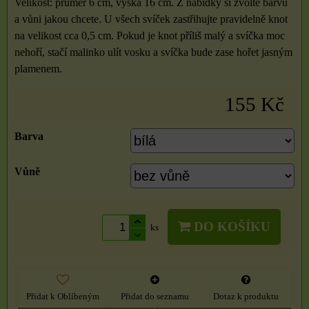
Velikost: průměr 6 cm, výška 16 cm. Z nabídky si zvolte barvu
a vůni jakou chcete. U všech svíček zastřihujte pravidelně knot
na velikost cca 0,5 cm. Pokud je knot příliš malý a svíčka moc
nehoří, stačí malinko ulít vosku a svíčka bude zase hořet jasným
plamenem.
155 Kč
Barva
Vůně
DO KOŠÍKU
ks
Přidat k Oblíbeným
Přidat do seznamu
Dotaz k produktu