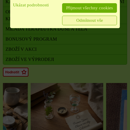
KADIDELNICE, PÍCKY, AROMALAMPY, VYKUŘOVÁNÍ
Ukázat podrobnosti
Přijmout všechny cookies
OBALOVÝ MATERIÁL, SATÉNOVÉ MAŠLE, SÁČKY,
KRABIČKY,
Odmítnout vše
MILADA TERAPEUTKA DUŠE A TĚLA
BONUSOVÝ PROGRAM
ZBOŽÍ V AKCI
ZBOŽÍ VE VÝPRODEJI