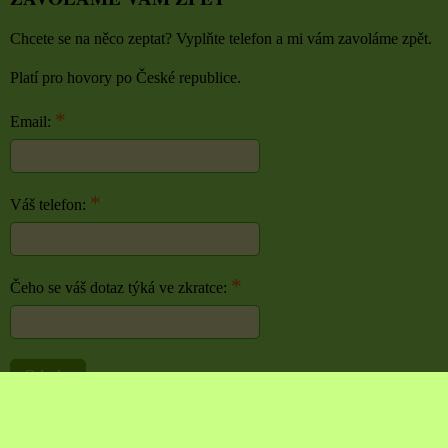
Chcete se na něco zeptat? Vyplňte telefon a mi vám zavoláme zpět.
Platí pro hovory po České republice.
*
Email:
*
Váš telefon:
*
Čeho se váš dotaz týká ve zkratce:
Odeslat
Předvolby soukromí
Zásady ochrany soukromí