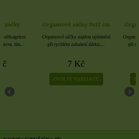
Organzové sáčky 9x12 cm
Organzové sáčky 
Organzové sáčky najdou uplatnění
Organzové sáčky najdou 
při rychlém zabalení dárků,...
při rychlém zabalení dá
7 Kč
5 Kč
ZVOLTE VARIANTU
ZVOLTE VARIA