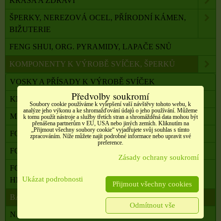
KRÁSA A ZDRAVÍ
ŠPERKY, NEREZOVÁ OCEL, PŘÍRODNÍ KÁMEN,
BIŽUTERIE
FENG SHUI, ORG. PYRAMIDY, LAPAČE SNŮ
KOMPONENTY K VÝROBĚ SVÍČEK, ŠPERKŮ
VOSKY A PŘÍSADY K VÝROBĚ SVÍČEK
Předvolby soukromí
KNOTY A POMŮCKY K JEJICH UCHYCENÍ
Soubory cookie používáme k vylepšení vaší návštěvy tohoto webu, k
analýze jeho výkonu a ke shromažďování údajů o jeho používání. Můžeme
MISKY, SKLENIČKY A FORMY NA SVÍČKY
k tomu použít nástroje a služby třetích stran a shromážděná data mohou být
přenášena partnerům v EU, USA nebo jiných zemích. Kliknutím na
„Přijmout všechny soubory cookie“ vyjadřujete svůj souhlas s tímto
FORMY SILIKONOVÉ
zpracováním. Níže můžete najít podrobné informace nebo upravit své
preference.
FORMY POUŽITÉ
Zásady ochrany soukromí
FORMY PRO VÝROBU Z PRYSKYŘICE A JINÝCH
Ukázat podrobnosti
HMOT
Přijmout všechny cookies
BARVY DO SVÍČEK
Odmítnout vše
NÁDOBY A POMŮCKY PRO VÝROBU SVÍČEK