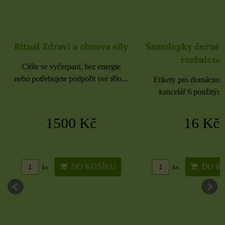
Rituál Zdraví a obnova síly
Samolepky černé 
rozbaleno
Cítíte se vyčerpaní, bez energie
nebo potřebujete podpořit své tělo...
Etikety pro domácnost, 
kancelář 6 použitých 
1500 Kč
16 Kč
DO KOŠÍKU
DO KO
ks
ks