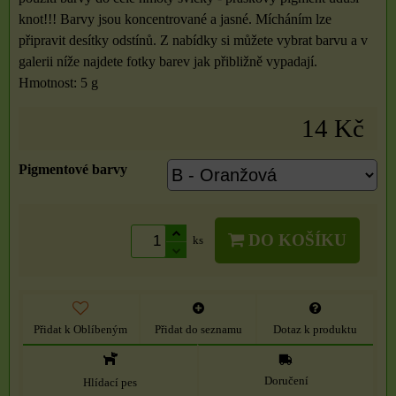
knot!!! Barvy jsou koncentrované a jasné. Mícháním lze
připravit desítky odstínů. Z nabídky si můžete vybrat barvu a v
galerii níže najdete fotky barev jak přibližně vypadají.
Hmotnost: 5 g
14 Kč
Pigmentové barvy
DO KOŠÍKU
ks
Přidat k Oblíbeným
Přidat do seznamu
Dotaz k produktu
Doručení
Hlídací pes