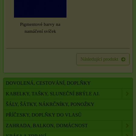
Pigmentové barvy na
namáčení svíček
Následující produkt
DOVOLENÁ, CESTOVÁNÍ, DOPLŇKY
KABELKY, TAŠKY, SLUNEČNÍ BRÝLE AJ.
ŠÁLY, ŠÁTKY, NÁKRČNÍKY, PONOŽKY
PŘÍČESKY, DOPLŇKY DO VLASŮ
ZAHRADA, BALKON, DOMÁCNOST