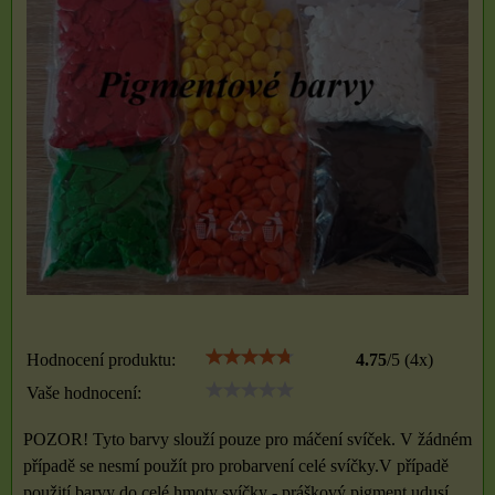
Hodnocení produktu:
4.75
/
5
(
4
x)
Vaše hodnocení:
POZOR! Tyto barvy slouží pouze pro máčení svíček. V žádném
případě se nesmí použít pro probarvení celé svíčky.V případě
použití barvy do celé hmoty svíčky - práškový pigment udusí