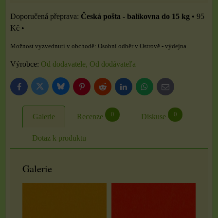
Česká pošta - balíkovna do 15 kg
•
95
Kč
•
Osobní odběr v Ostrově - výdejna
Výrobce:
Od dodavatele, Od dodávateľa
Bluesky
Twitter
Facebook
Pinterest
Reddit
LinkedIn
WhatsApp
E-
mail
0
0
Galerie
Recenze
Diskuse
Dotaz k produktu
Galerie